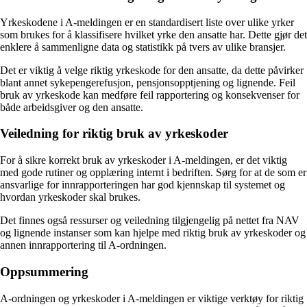
Yrkeskodene i A-meldingen er en standardisert liste over ulike yrker
som brukes for å klassifisere hvilket yrke den ansatte har. Dette gjør det
enklere å sammenligne data og statistikk på tvers av ulike bransjer.
Det er viktig å velge riktig yrkeskode for den ansatte, da dette påvirker
blant annet sykepengerefusjon, pensjonsopptjening og lignende. Feil
bruk av yrkeskode kan medføre feil rapportering og konsekvenser for
både arbeidsgiver og den ansatte.
Veiledning for riktig bruk av yrkeskoder
For å sikre korrekt bruk av yrkeskoder i A-meldingen, er det viktig
med gode rutiner og opplæring internt i bedriften. Sørg for at de som er
ansvarlige for innrapporteringen har god kjennskap til systemet og
hvordan yrkeskoder skal brukes.
Det finnes også ressurser og veiledning tilgjengelig på nettet fra NAV
og lignende instanser som kan hjelpe med riktig bruk av yrkeskoder og
annen innrapportering til A-ordningen.
Oppsummering
A-ordningen og yrkeskoder i A-meldingen er viktige verktøy for riktig