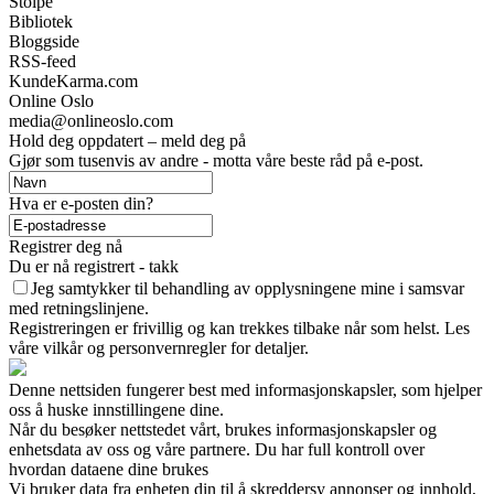
Stolpe
Bibliotek
Bloggside
RSS-feed
KundeKarma.com
Online Oslo
media@onlineoslo.com
Hold deg oppdatert – meld deg på
Gjør som tusenvis av andre - motta våre beste råd på e-post.
Hva er e-posten din?
Registrer deg nå
Du er nå registrert - takk
Jeg samtykker til behandling av opplysningene mine i samsvar
med retningslinjene.
Registreringen er frivillig og kan trekkes tilbake når som helst. Les
våre vilkår og personvernregler for detaljer.
Denne nettsiden fungerer best med informasjonskapsler, som hjelper
oss å huske innstillingene dine.
Når du besøker nettstedet vårt, brukes informasjonskapsler og
enhetsdata av oss og våre partnere. Du har full kontroll over
hvordan dataene dine brukes
Vi bruker data fra enheten din til å skreddersy annonser og innhold,