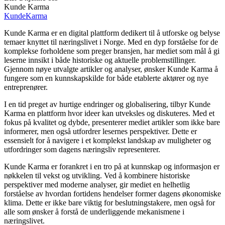
Kunde Karma
Kunde
Karma
Kunde Karma er en digital plattform dedikert til å utforske og belyse
temaer knyttet til næringslivet i Norge. Med en dyp forståelse for de
komplekse forholdene som preger bransjen, har mediet som mål å gi
leserne innsikt i både historiske og aktuelle problemstillinger.
Gjennom nøye utvalgte artikler og analyser, ønsker Kunde Karma å
fungere som en kunnskapskilde for både etablerte aktører og nye
entreprenører.
I en tid preget av hurtige endringer og globalisering, tilbyr Kunde
Karma en plattform hvor ideer kan utveksles og diskuteres. Med et
fokus på kvalitet og dybde, presenterer mediet artikler som ikke bare
informerer, men også utfordrer lesernes perspektiver. Dette er
essensielt for å navigere i et komplekst landskap av muligheter og
utfordringer som dagens næringsliv representerer.
Kunde Karma er forankret i en tro på at kunnskap og informasjon er
nøkkelen til vekst og utvikling. Ved å kombinere historiske
perspektiver med moderne analyser, gir mediet en helhetlig
forståelse av hvordan fortidens hendelser former dagens økonomiske
klima. Dette er ikke bare viktig for beslutningstakere, men også for
alle som ønsker å forstå de underliggende mekanismene i
næringslivet.