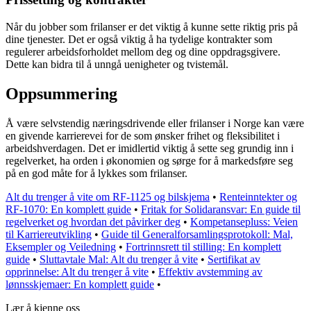
Når du jobber som frilanser er det viktig å kunne sette riktig pris på
dine tjenester. Det er også viktig å ha tydelige kontrakter som
regulerer arbeidsforholdet mellom deg og dine oppdragsgivere.
Dette kan bidra til å unngå uenigheter og tvistemål.
Oppsummering
Å være selvstendig næringsdrivende eller frilanser i Norge kan være
en givende karrierevei for de som ønsker frihet og fleksibilitet i
arbeidshverdagen. Det er imidlertid viktig å sette seg grundig inn i
regelverket, ha orden i økonomien og sørge for å markedsføre seg
på en god måte for å lykkes som frilanser.
Alt du trenger å vite om RF-1125 og bilskjema
•
Renteinntekter og
RF-1070: En komplett guide
•
Fritak for Solidaransvar: En guide til
regelverket og hvordan det påvirker deg
•
Kompetansepluss: Veien
til Karriereutvikling
•
Guide til Generalforsamlingsprotokoll: Mal,
Eksempler og Veiledning
•
Fortrinnsrett til stilling: En komplett
guide
•
Sluttavtale Mal: Alt du trenger å vite
•
Sertifikat av
opprinnelse: Alt du trenger å vite
•
Effektiv avstemming av
lønnsskjemaer: En komplett guide
•
Lær å kjenne oss