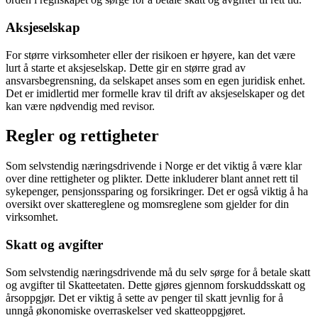
Aksjeselskap
For større virksomheter eller der risikoen er høyere, kan det være
lurt å starte et aksjeselskap. Dette gir en større grad av
ansvarsbegrensning, da selskapet anses som en egen juridisk enhet.
Det er imidlertid mer formelle krav til drift av aksjeselskaper og det
kan være nødvendig med revisor.
Regler og rettigheter
Som selvstendig næringsdrivende i Norge er det viktig å være klar
over dine rettigheter og plikter. Dette inkluderer blant annet rett til
sykepenger, pensjonssparing og forsikringer. Det er også viktig å ha
oversikt over skattereglene og momsreglene som gjelder for din
virksomhet.
Skatt og avgifter
Som selvstendig næringsdrivende må du selv sørge for å betale skatt
og avgifter til Skatteetaten. Dette gjøres gjennom forskuddsskatt og
årsoppgjør. Det er viktig å sette av penger til skatt jevnlig for å
unngå økonomiske overraskelser ved skatteoppgjøret.