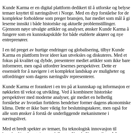
Kunde Karma er en digital plattform dedikert til å utforske og belyse
temaer knyttet til næringslivet i Norge. Med en dyp forståelse for de
komplekse forholdene som preger bransjen, har mediet som mål å gi
leserne innsikt i både historiske og aktuelle problemstillinger.
Gjennom nøye utvalgte artikler og analyser, ønsker Kunde Karma å
fungere som en kunnskapskilde for både etablerte aktører og nye
entreprenører.
I en tid preget av hurtige endringer og globalisering, tilbyr Kunde
Karma en plattform hvor ideer kan utveksles og diskuteres. Med et
fokus på kvalitet og dybde, presenterer mediet artikler som ikke bare
informerer, men også utfordrer lesernes perspektiver. Dette er
essensielt for å navigere i et komplekst landskap av muligheter og
utfordringer som dagens næringsliv representerer.
Kunde Karma er forankret i en tro på at kunnskap og informasjon er
nøkkelen til vekst og utvikling. Ved å kombinere historiske
perspektiver med moderne analyser, gir mediet en helhetlig
forståelse av hvordan fortidens hendelser former dagens økonomiske
klima. Dette er ikke bare viktig for beslutningstakere, men også for
alle som ønsker å forstå de underliggende mekanismene i
næringslivet.
Med et bredt spekter av temaer, fra teknologisk innovasjon til