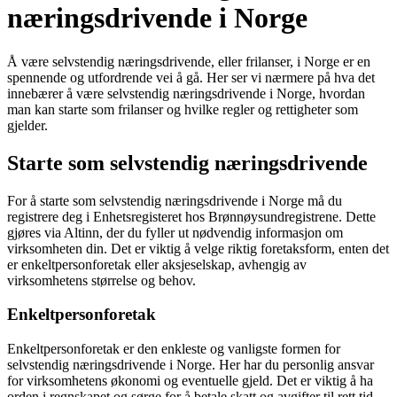
næringsdrivende i Norge
Å være selvstendig næringsdrivende, eller frilanser, i Norge er en
spennende og utfordrende vei å gå. Her ser vi nærmere på hva det
innebærer å være selvstendig næringsdrivende i Norge, hvordan
man kan starte som frilanser og hvilke regler og rettigheter som
gjelder.
Starte som selvstendig næringsdrivende
For å starte som selvstendig næringsdrivende i Norge må du
registrere deg i Enhetsregisteret hos Brønnøysundregistrene. Dette
gjøres via Altinn, der du fyller ut nødvendig informasjon om
virksomheten din. Det er viktig å velge riktig foretaksform, enten det
er enkeltpersonforetak eller aksjeselskap, avhengig av
virksomhetens størrelse og behov.
Enkeltpersonforetak
Enkeltpersonforetak er den enkleste og vanligste formen for
selvstendig næringsdrivende i Norge. Her har du personlig ansvar
for virksomhetens økonomi og eventuelle gjeld. Det er viktig å ha
orden i regnskapet og sørge for å betale skatt og avgifter til rett tid.