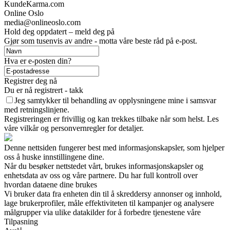
KundeKarma.com
Online Oslo
media@onlineoslo.com
Hold deg oppdatert – meld deg på
Gjør som tusenvis av andre - motta våre beste råd på e-post.
Hva er e-posten din?
Registrer deg nå
Du er nå registrert - takk
Jeg samtykker til behandling av opplysningene mine i samsvar
med retningslinjene.
Registreringen er frivillig og kan trekkes tilbake når som helst. Les
våre vilkår og personvernregler for detaljer.
Denne nettsiden fungerer best med informasjonskapsler, som hjelper
oss å huske innstillingene dine.
Når du besøker nettstedet vårt, brukes informasjonskapsler og
enhetsdata av oss og våre partnere. Du har full kontroll over
hvordan dataene dine brukes
Vi bruker data fra enheten din til å skreddersy annonser og innhold,
lage brukerprofiler, måle effektiviteten til kampanjer og analysere
målgrupper via ulike datakilder for å forbedre tjenestene våre
Tilpasning