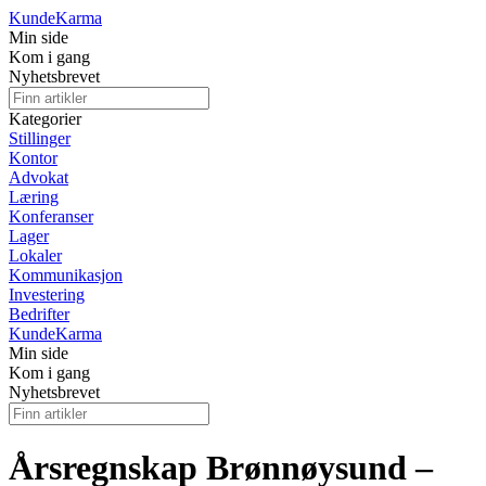
Kunde
Karma
Min side
Kom i gang
Nyhetsbrevet
Kategorier
Stillinger
Kontor
Advokat
Læring
Konferanser
Lager
Lokaler
Kommunikasjon
Investering
Bedrifter
Kunde
Karma
Min side
Kom i gang
Nyhetsbrevet
Årsregnskap Brønnøysund –