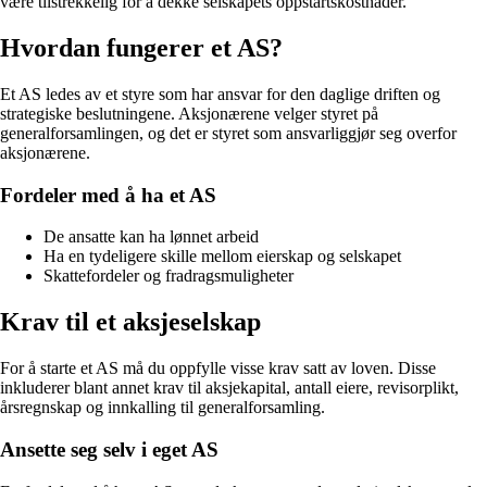
være tilstrekkelig for å dekke selskapets oppstartskostnader.
Hvordan fungerer et AS?
Et AS ledes av et styre som har ansvar for den daglige driften og
strategiske beslutningene. Aksjonærene velger styret på
generalforsamlingen, og det er styret som ansvarliggjør seg overfor
aksjonærene.
Fordeler med å ha et AS
De ansatte kan ha lønnet arbeid
Ha en tydeligere skille mellom eierskap og selskapet
Skattefordeler og fradragsmuligheter
Krav til et aksjeselskap
For å starte et AS må du oppfylle visse krav satt av loven. Disse
inkluderer blant annet krav til aksjekapital, antall eiere, revisorplikt,
årsregnskap og innkalling til generalforsamling.
Ansette seg selv i eget AS