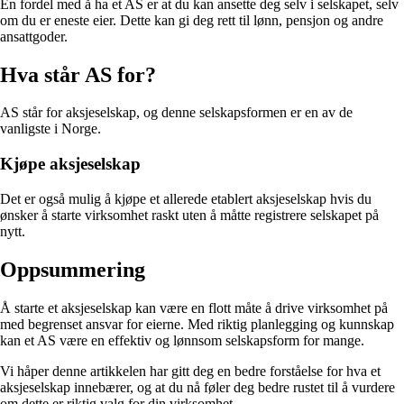
En fordel med å ha et AS er at du kan ansette deg selv i selskapet, selv
om du er eneste eier. Dette kan gi deg rett til lønn, pensjon og andre
ansattgoder.
Hva står AS for?
AS står for aksjeselskap, og denne selskapsformen er en av de
vanligste i Norge.
Kjøpe aksjeselskap
Det er også mulig å kjøpe et allerede etablert aksjeselskap hvis du
ønsker å starte virksomhet raskt uten å måtte registrere selskapet på
nytt.
Oppsummering
Å starte et aksjeselskap kan være en flott måte å drive virksomhet på
med begrenset ansvar for eierne. Med riktig planlegging og kunnskap
kan et AS være en effektiv og lønnsom selskapsform for mange.
Vi håper denne artikkelen har gitt deg en bedre forståelse for hva et
aksjeselskap innebærer, og at du nå føler deg bedre rustet til å vurdere
om dette er riktig valg for din virksomhet.