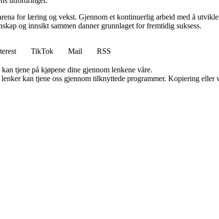
ns utfordringer.
rena for læring og vekst. Gjennom et kontinuerlig arbeid med å utvikle i
skap og innsikt sammen danner grunnlaget for fremtidig suksess.
terest
TikTok
Mail
RSS
g kan tjene på kjøpene dine gjennom lenkene våre.
n lenker kan tjene oss gjennom tilknyttede programmer. Kopiering eller v