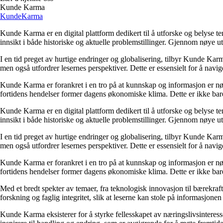
Kunde Karma
Kunde
Karma
Kunde Karma er en digital plattform dedikert til å utforske og belyse t
innsikt i både historiske og aktuelle problemstillinger. Gjennom nøye 
I en tid preget av hurtige endringer og globalisering, tilbyr Kunde Kar
men også utfordrer lesernes perspektiver. Dette er essensielt for å nav
Kunde Karma er forankret i en tro på at kunnskap og informasjon er nøk
fortidens hendelser former dagens økonomiske klima. Dette er ikke bare
Kunde Karma er en digital plattform dedikert til å utforske og belyse t
innsikt i både historiske og aktuelle problemstillinger. Gjennom nøye 
I en tid preget av hurtige endringer og globalisering, tilbyr Kunde Kar
men også utfordrer lesernes perspektiver. Dette er essensielt for å nav
Kunde Karma er forankret i en tro på at kunnskap og informasjon er nøk
fortidens hendelser former dagens økonomiske klima. Dette er ikke bare
Med et bredt spekter av temaer, fra teknologisk innovasjon til bærekraft
forskning og faglig integritet, slik at leserne kan stole på informasjo
Kunde Karma eksisterer for å styrke fellesskapet av næringslivsinteres