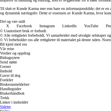
inspirere til handling og endring, som er avgjørende for å møte fremtide
Til slutt er Kunde Karma mer enn bare en informasjonskilde; det er en a
og dynamisk næringsliv. Dette er essensen av Kunde Karma, hvor kunn
Del og vær snill
X
Facebook
Instagram
LinkedIn
YouTube
Pin
© Uautorisert bruk er forbudt.
© Alle rettigheter forbeholdt. Vi samarbeider med utvalgte selskaper o
© Vi forbeholder oss alle rettigheter til materialet på denne siden. Noe
Bli kjent med oss
Vår reise
Verdier og oppdrag
Bidragsytere
Send støtte
Grener
Innhold
Gaver til deg
Fordeler
Brukeranmeldelser
Handleguider
Brukerhåndbok
Trekk
Linker i innholdet
Sidetre