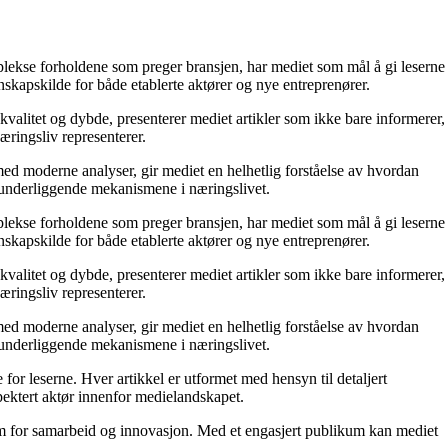
mplekse forholdene som preger bransjen, har mediet som mål å gi leserne
skapskilde for både etablerte aktører og nye entreprenører.
kvalitet og dybde, presenterer mediet artikler som ikke bare informerer,
æringsliv representerer.
ed moderne analyser, gir mediet en helhetlig forståelse av hvordan
e underliggende mekanismene i næringslivet.
mplekse forholdene som preger bransjen, har mediet som mål å gi leserne
skapskilde for både etablerte aktører og nye entreprenører.
kvalitet og dybde, presenterer mediet artikler som ikke bare informerer,
æringsliv representerer.
ed moderne analyser, gir mediet en helhetlig forståelse av hvordan
e underliggende mekanismene i næringslivet.
for leserne. Hver artikkel er utformet med hensyn til detaljert
pektert aktør innenfor medielandskapet.
orm for samarbeid og innovasjon. Med et engasjert publikum kan mediet