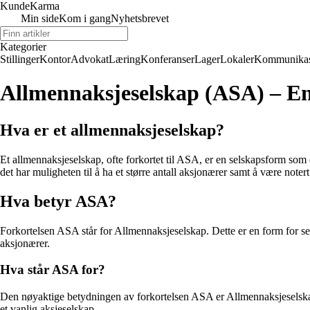
Kunde
Karma
Min side
Kom i gang
Nyhetsbrevet
Kategorier
Stillinger
Kontor
Advokat
Læring
Konferanser
Lager
Lokaler
Kommunikas
Allmennaksjeselskap (ASA) – En 
Hva er et allmennaksjeselskap?
Et allmennaksjeselskap, ofte forkortet til ASA, er en selskapsform som 
det har muligheten til å ha et større antall aksjonærer samt å være noter
Hva betyr ASA?
Forkortelsen ASA står for Allmennaksjeselskap. Dette er en form for sels
aksjonærer.
Hva står ASA for?
Den nøyaktige betydningen av forkortelsen ASA er Allmennaksjeselskap.
et vanlig aksjeselskap.