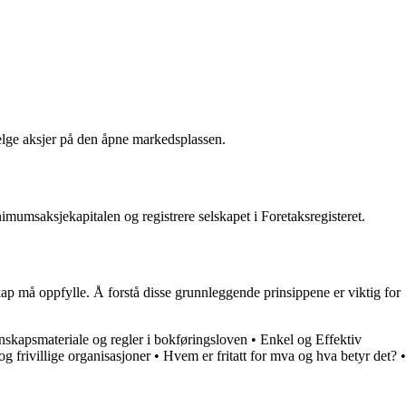
selge aksjer på den åpne markedsplassen.
imumsaksjekapitalen og registrere selskapet i Foretaksregisteret.
kap må oppfylle. Å forstå disse grunnleggende prinsippene er viktig for
skapsmateriale og regler i bokføringsloven
•
Enkel og Effektiv
og frivillige organisasjoner
•
Hvem er fritatt for mva og hva betyr det?
•