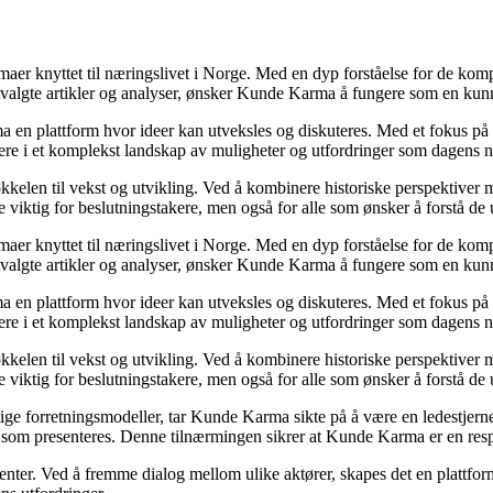
emaer knyttet til næringslivet i Norge. Med en dyp forståelse for de ko
utvalgte artikler og analyser, ønsker Kunde Karma å fungere som en kunn
ma en plattform hvor ideer kan utveksles og diskuteres. Med et fokus på 
igere i et komplekst landskap av muligheter og utfordringer som dagens n
kelen til vekst og utvikling. Ved å kombinere historiske perspektiver m
 viktig for beslutningstakere, men også for alle som ønsker å forstå d
emaer knyttet til næringslivet i Norge. Med en dyp forståelse for de ko
utvalgte artikler og analyser, ønsker Kunde Karma å fungere som en kunn
ma en plattform hvor ideer kan utveksles og diskuteres. Med et fokus på 
igere i et komplekst landskap av muligheter og utfordringer som dagens n
kelen til vekst og utvikling. Ved å kombinere historiske perspektiver m
 viktig for beslutningstakere, men også for alle som ønsker å forstå d
ige forretningsmodeller, tar Kunde Karma sikte på å være en ledestjerne 
nen som presenteres. Denne tilnærmingen sikrer at Kunde Karma er en res
senter. Ved å fremme dialog mellom ulike aktører, skapes det en plattf