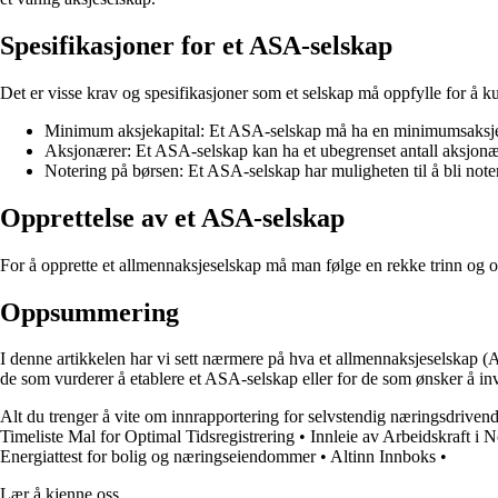
Spesifikasjoner for et ASA-selskap
Det er visse krav og spesifikasjoner som et selskap må oppfylle for å k
Minimum aksjekapital: Et ASA-selskap må ha en minimumsaksjeka
Aksjonærer: Et ASA-selskap kan ha et ubegrenset antall aksjonæ
Notering på børsen: Et ASA-selskap har muligheten til å bli note
Opprettelse av et ASA-selskap
For å opprette et allmennaksjeselskap må man følge en rekke trinn og op
Oppsummering
I denne artikkelen har vi sett nærmere på hva et allmennaksjeselskap (A
de som vurderer å etablere et ASA-selskap eller for de som ønsker å inve
Alt du trenger å vite om innrapportering for selvstendig næringsdriven
Timeliste Mal for Optimal Tidsregistrering
•
Innleie av Arbeidskraft i 
Energiattest for bolig og næringseiendommer
•
Altinn Innboks
•
Lær å kjenne oss