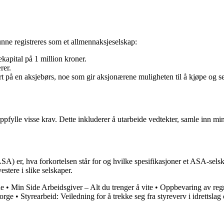
unne registreres som et allmennaksjeselskap:
pital på 1 million kroner.
rer.
rt på en aksjebørs, noe som gir aksjonærene muligheten til å kjøpe og 
pfylle visse krav. Dette inkluderer å utarbeide vedtekter, samle inn min
SA) er, hva forkortelsen står for og hvilke spesifikasjoner et ASA-sels
stere i slike selskaper.
de
•
Min Side Arbeidsgiver – Alt du trenger å vite
•
Oppbevaring av regn
Norge
•
Styrearbeid: Veiledning for å trekke seg fra styreverv i idrettslag 