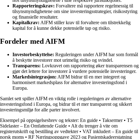
hos tilsynsmyndighetene i sine respektive jurisdiksjoner.
Rapporteringskrav:
Forvaltere må rapportere regelmessig til
tilsynsmyndighetene om sine investeringsstrategier, risikostyring
og finansielle resultater.
Kapitalkrav:
AIFM stiller krav til forvaltere om tilstrekkelig
kapital for å kunne dekke potensielle tap og risiko.
Fordeler med AIFM
Investorbeskyttelse:
Reguleringen under AIFM har som formål
å beskytte investorer mot urimelig risiko og svindel.
Transparens:
Lovkravet om rapportering øker transparensen og
gjør det lettere for investorer å vurdere potensielle investeringer.
Markedsintegrasjon:
AIFM bidrar til en mer integrert og
harmonisert markedsplass for alternative investeringsfond i
Europa.
Samlet sett spiller AIFM en viktig rolle i reguleringen av alternative
investeringsfond i Europa, og bidrar til et mer transparent og sikkert
investeringsmiljø for alle parter involvert.
Eksempel på oppsigelsesbrev og tekster: En guide
•
Taksermer
•
T5
Sidelaster – En Omfattende Guide
•
Alt du trenger å vite om
registerutskrift og bestilling av vedtekter
•
VAT inkludert – En guide til
norsk moms
•
RF Næringsoppgave 2023 og Pasientskadeerstatning