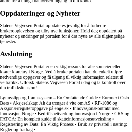
andre for å unngå uautorisert tilgang til din konto.
Oppdateringer og Nyheter
Statens Vegvesen Portal oppdateres jevnlig for å forbedre
brukeropplevelsen og tilby nye funksjoner. Hold deg oppdatert på
nyheter og endringer på portalen for å dra nytte av alle tilgjengelige
tjenester.
Avslutning
Statens Vegvesen Portal er en viktig ressurs for alle som eier eller
kjører kjøretøy i Norge. Ved å bruke portalen kan du enkelt utføre
nødvendige oppgaver og få tilgang til viktig informasjon relatert til
veitrafikk. Utforsk Statens Vegvesen Portal i dag og ta kontroll over
din trafikksituasjon!
Lønnsslipp og Lønnssystem – En Omfattende Guide
•
Euronext Oslo
Børs
•
Aksjeselskap: Alt du trenger å vite om AS
•
RF-1086 og
Aksjonærregisteroppgave på engelsk
•
Innovasjonskontrakt med
Innovasjon Norge
•
Bedriftsnettverk og innovasjon i Norge
•
CRS og
FATCA: En komplett guide til skatteinformasjonsutveksling
•
Registrering av Data: En Viktig Prosess
•
Bruk av privatbil i næring:
Regler og fradrag
•