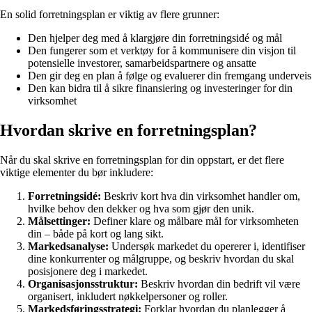
En solid forretningsplan er viktig av flere grunner:
Den hjelper deg med å klargjøre din forretningsidé og mål
Den fungerer som et verktøy for å kommunisere din visjon til
potensielle investorer, samarbeidspartnere og ansatte
Den gir deg en plan å følge og evaluerer din fremgang underveis
Den kan bidra til å sikre finansiering og investeringer for din
virksomhet
Hvordan skrive en forretningsplan?
Når du skal skrive en forretningsplan for din oppstart, er det flere
viktige elementer du bør inkludere:
Forretningsidé:
Beskriv kort hva din virksomhet handler om,
hvilke behov den dekker og hva som gjør den unik.
Målsettinger:
Definer klare og målbare mål for virksomheten
din – både på kort og lang sikt.
Markedsanalyse:
Undersøk markedet du opererer i, identifiser
dine konkurrenter og målgruppe, og beskriv hvordan du skal
posisjonere deg i markedet.
Organisasjonsstruktur:
Beskriv hvordan din bedrift vil være
organisert, inkludert nøkkelpersoner og roller.
Markedsføringsstrategi:
Forklar hvordan du planlegger å