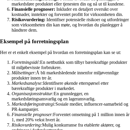
markedsføre produktet eller tjenesten din og nå ut til kundene.
Finansielle prognoser:
Inkluder en detaljert oversikt over
kostnader, inntekter og forventet profitt for virksomheten din.
Risikovurdering:
Identifiser potensielle risikoer og utfordringer
som virksomheten din kan møte, og hvordan du planlegger å
håndtere dem.
Eksempel på forretningsplan
Her er et enkelt eksempel på hvordan en forretningsplan kan se ut:
Forretningsidé:
En nettbutikk som tilbyr bærekraftige produkter
til miljøbevisste forbrukere.
Målsettinger:
Å bli markedsledende innenfor miljøvennlige
produkter innen tre år.
Markedsanalyse:
Identifisere økende etterspørsel etter
bærekraftige produkter i markedet.
Organisasjonsstruktur:
En grunnlegger, en
markedsføringsansvarlig og en lageransvarlig.
Markedsføringsstrategi:
Sosiale medier, influencer-samarbeid og
PR-kampanjer.
Finansielle prognoser:
Forventet omsetning på 1 million innen år
1, med 20% vekst hvert år.
Risikovurdering:
Mulig konkurranse fra etablerte aktører, og