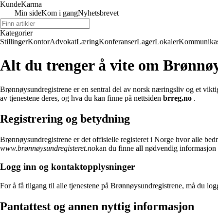
Kunde
Karma
Min side
Kom i gang
Nyhetsbrevet
Kategorier
Stillinger
Kontor
Advokat
Læring
Konferanser
Lager
Lokaler
Kommunikas
Alt du trenger å vite om Brønnø
Brønnøysundregistrene er en sentral del av norsk næringsliv og et vikt
av tjenestene deres, og hva du kan finne på nettsiden
brreg.no
.
Registrering og betydning
Brønnøysundregistrene er det offisielle registeret i Norge hvor alle bedr
www.brønnøysundregisteret.no
kan du finne all nødvendig informasjon 
Logg inn og kontaktopplysninger
For å få tilgang til alle tjenestene på Brønnøysundregistrene, må du lo
Pantattest og annen nyttig informasjon