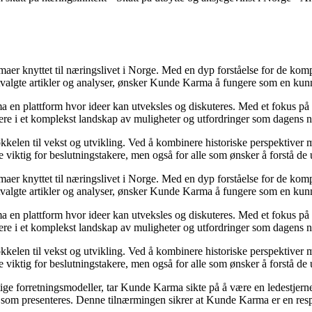
emaer knyttet til næringslivet i Norge. Med en dyp forståelse for de ko
utvalgte artikler og analyser, ønsker Kunde Karma å fungere som en kunn
ma en plattform hvor ideer kan utveksles og diskuteres. Med et fokus på 
igere i et komplekst landskap av muligheter og utfordringer som dagens n
kelen til vekst og utvikling. Ved å kombinere historiske perspektiver m
 viktig for beslutningstakere, men også for alle som ønsker å forstå d
emaer knyttet til næringslivet i Norge. Med en dyp forståelse for de ko
utvalgte artikler og analyser, ønsker Kunde Karma å fungere som en kunn
ma en plattform hvor ideer kan utveksles og diskuteres. Med et fokus på 
igere i et komplekst landskap av muligheter og utfordringer som dagens n
kelen til vekst og utvikling. Ved å kombinere historiske perspektiver m
 viktig for beslutningstakere, men også for alle som ønsker å forstå d
ige forretningsmodeller, tar Kunde Karma sikte på å være en ledestjerne 
nen som presenteres. Denne tilnærmingen sikrer at Kunde Karma er en res