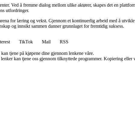
senter. Ved å fremme dialog mellom ulike aktører, skapes det en plattf
ns utfordringer.
rena for læring og vekst. Gjennom et kontinuerlig arbeid med å utvikle i
skap og innsikt sammen danner grunnlaget for fremtidig suksess.
terest
TikTok
Mail
RSS
g kan tjene på kjøpene dine gjennom lenkene våre.
n lenker kan tjene oss gjennom tilknyttede programmer. Kopiering eller v