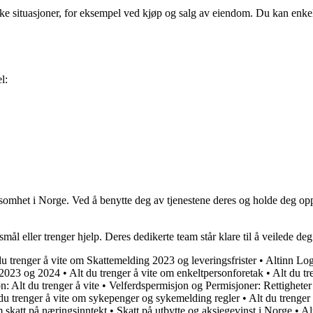
ke situasjoner, for eksempel ved kjøp og salg av eiendom. Du kan enkel
l:
omhet i Norge. Ved å benytte deg av tjenestene deres og holde deg oppdat
l eller trenger hjelp. Deres dedikerte team står klare til å veilede deg
du trenger å vite om Skattemelding 2023 og leveringsfrister
•
Altinn Log
 2023 og 2024
•
Alt du trenger å vite om enkeltpersonforetak
•
Alt du tr
 Alt du trenger å vite
•
Velferdspermisjon og Permisjoner: Rettigheter
du trenger å vite om sykepenger og sykemelding regler
•
Alt du trenger
m skatt på næringsinntekt
•
Skatt på utbytte og aksjegevinst i Norge
•
Al