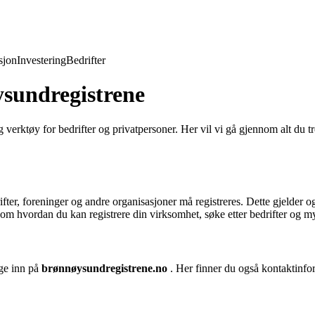
jon
Investering
Bedrifter
ysundregistrene
ig verktøy for bedrifter og privatpersoner. Her vil vi gå gjennom alt d
ifter, foreninger og andre organisasjoner må registreres. Dette gjelder o
om hvordan du kan registrere din virksomhet, søke etter bedrifter og m
gge inn på
brønnøysundregistrene.no
. Her finner du også kontaktinform