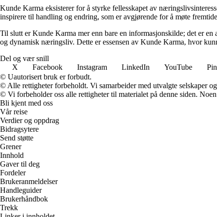
Kunde Karma eksisterer for å styrke fellesskapet av næringslivsinteres
inspirere til handling og endring, som er avgjørende for å møte fremtide
Til slutt er Kunde Karma mer enn bare en informasjonskilde; det er en a
og dynamisk næringsliv. Dette er essensen av Kunde Karma, hvor kunn
Del og vær snill
X
Facebook
Instagram
LinkedIn
YouTube
Pin
© Uautorisert bruk er forbudt.
© Alle rettigheter forbeholdt. Vi samarbeider med utvalgte selskaper o
© Vi forbeholder oss alle rettigheter til materialet på denne siden. Noe
Bli kjent med oss
Vår reise
Verdier og oppdrag
Bidragsytere
Send støtte
Grener
Innhold
Gaver til deg
Fordeler
Brukeranmeldelser
Handleguider
Brukerhåndbok
Trekk
Linker i innholdet