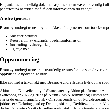
En pantattest er en viktig dokumentasjon som kan være nødvendig i uli
pantattest på nettsiden for å få den informasjonen du trenger.
Andre tjenester
Brønnøysundregistrene tilbyr en rekke andre tjenester, som for eksempe
Søk etter bedrifter
Registrering av endringer i bedriftsinformasjon
Innsending av årsregnskap
Og mye mer
Oppsummering
Brønnøysundregistrene er en uvurderlig ressurs for alle som driver virks
oppfyller alle nødvendige krav.
Ikke nøl med å ta kontakt med Brønnøysundregistrene hvis du har spørsmå
Altinn.no – Din veiledning til Skatteetaten og Altinn plattformen
•
Alt 
skatteoppgjør 2022 og 2023 på Altinn
•
MVA Terminer og Fristeer for
starter du enkeltmannsforetak
•
Omsorgspermisjon og Foreldrepermisjon:
jobbreiser
•
Dekningsgrad og Dekningsbidrag i Bedriftsøkonomi
•
Alt 
du trenger å vite
•
Skatt i Enkeltpersonforetak – Alt du trenger å vite o