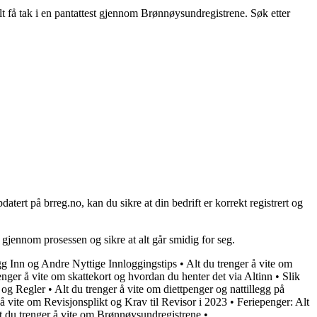
t få tak i en pantattest gjennom Brønnøysundregistrene. Søk etter
ert på brreg.no, kan du sikre at din bedrift er korrekt registrert og
 gjennom prosessen og sikre at alt går smidig for seg.
g Inn og Andre Nyttige Innloggingstips
•
Alt du trenger å vite om
enger å vite om skattekort og hvordan du henter det via Altinn
•
Slik
 og Regler
•
Alt du trenger å vite om diettpenger og nattillegg på
 å vite om Revisjonsplikt og Krav til Revisor i 2023
•
Feriepenger: Alt
t du trenger å vite om Brønnøysundregistrene
•