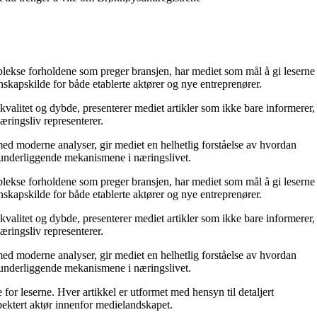
mplekse forholdene som preger bransjen, har mediet som mål å gi leserne
skapskilde for både etablerte aktører og nye entreprenører.
kvalitet og dybde, presenterer mediet artikler som ikke bare informerer,
æringsliv representerer.
ed moderne analyser, gir mediet en helhetlig forståelse av hvordan
e underliggende mekanismene i næringslivet.
mplekse forholdene som preger bransjen, har mediet som mål å gi leserne
skapskilde for både etablerte aktører og nye entreprenører.
kvalitet og dybde, presenterer mediet artikler som ikke bare informerer,
æringsliv representerer.
ed moderne analyser, gir mediet en helhetlig forståelse av hvordan
e underliggende mekanismene i næringslivet.
for leserne. Hver artikkel er utformet med hensyn til detaljert
pektert aktør innenfor medielandskapet.