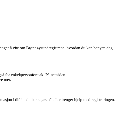
u trenger å vite om Brønnøysundregistrene, hvordan du kan benytte deg
gså for enkeltpersonforetak. På nettsiden
ye mer.
asjon i tilfelle du har spørsmål eller trenger hjelp med registreringen.