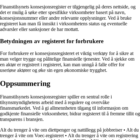
Finanstilsynets konsesjonsregister er tilgjengelig på deres nettside, og
det er mulig å søke etter spesifikke virksomheter basert på navn,
konsesjonsnummer eller andre relevante opplysninger. Ved å bruke
registeret kan man få innsikt i virksomhetens status og eventuelle
advarsler eller sanksjoner de har mottatt.
Betydningen av registeret for forbrukere
For forbrukere er konsesjonsregisteret et viktig verktøy for å sikre at
man velger trygge og pålitelige finansielle tjenester. Ved å sjekke om
en aktør er registrert i registeret, kan man unngå å falle offer for
useriøse aktører og øke sin egen økonomiske trygghet.
Oppsummering
Finanstilsynets konsesjonsregister spiller en sentral rolle i
tilsynsmyndighetens arbeid med å regulere og overvåke
finansmarkedet. Ved å gi allmennheten tilgang til informasjon om
godkjente finansielle virksomheter, bidrar registeret til å fremme tillit og
transparens i bransjen.
Alt du trenger å vite om diettpenger og nattillegg på jobbreiser
•
Alt du
trenger å vite om Voec-registeret
•
Alt du trenger å vite om registrering