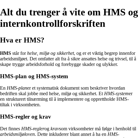
Alt du trenger å vite om HMS og
internkontrollforskriften
Hva er HMS?
HMS
står for
helse, miljø og sikkerhet
, og er et viktig begrep innenfor
arbeidsmiljøet. Det omfatter alt fra å sikre ansattes helse og trivsel, til å
skape trygge arbeidsforhold og forebygge skader og ulykker.
HMS-plan og HMS-system
En
HMS-plan
er et systematisk dokument som beskriver hvordan
bedriften skal jobbe med helse, miljø og sikkerhet. Et
HMS-system
er
en strukturert tilnærming til å implementere og opprettholde HMS-
tiltak i virksomheten.
HMS-regler og krav
Det finnes
HMS-regler
og
krav
som virksomheter må følge i henhold til
arbeidsmiljøloven
. Dette inkluderer blant annet å ha en
HMS-