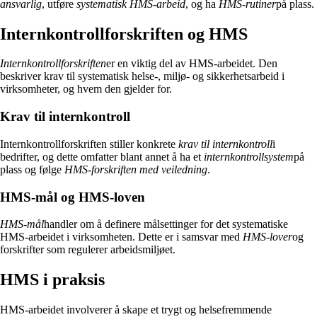
ansvarlig
, utføre
systematisk HMS-arbeid
, og ha
HMS-rutiner
på plass.
Internkontrollforskriften og HMS
Internkontrollforskriften
er en viktig del av HMS-arbeidet. Den
beskriver krav til systematisk helse-, miljø- og sikkerhetsarbeid i
virksomheter, og hvem den gjelder for.
Krav til internkontroll
Internkontrollforskriften stiller konkrete
krav til internkontroll
i
bedrifter, og dette omfatter blant annet å ha et
internkontrollsystem
på
plass og følge
HMS-forskriften med veiledning
.
HMS-mål og HMS-loven
HMS-mål
handler om å definere målsettinger for det systematiske
HMS-arbeidet i virksomheten. Dette er i samsvar med
HMS-lover
og
forskrifter som regulerer arbeidsmiljøet.
HMS i praksis
HMS-arbeidet involverer å skape et trygt og helsefremmende