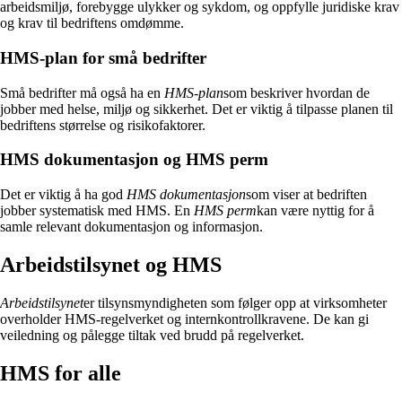
arbeidsmiljø, forebygge ulykker og sykdom, og oppfylle juridiske krav
og krav til bedriftens omdømme.
HMS-plan for små bedrifter
Små bedrifter må også ha en
HMS-plan
som beskriver hvordan de
jobber med helse, miljø og sikkerhet. Det er viktig å tilpasse planen til
bedriftens størrelse og risikofaktorer.
HMS dokumentasjon og HMS perm
Det er viktig å ha god
HMS dokumentasjon
som viser at bedriften
jobber systematisk med HMS. En
HMS perm
kan være nyttig for å
samle relevant dokumentasjon og informasjon.
Arbeidstilsynet og HMS
Arbeidstilsynet
er tilsynsmyndigheten som følger opp at virksomheter
overholder HMS-regelverket og internkontrollkravene. De kan gi
veiledning og pålegge tiltak ved brudd på regelverket.
HMS for alle