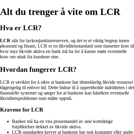
Alt du trenger å vite om LCR
Hva er LCR?
LCR
står for lavkonjunkturreserven, og det er et viktig begrep innen
økonomi og finans. LCR er en likviditetsstandard som fastsetter krav til
hvor mye likvide aktiva en bank må ha for å kunne møte eventuelle
krav om uttak fra kundene sine.
Hvordan fungerer LCR?
LCR er utviklet for å sikre at bankene har tilstrekkelig likvide ressurser
tilgjengelig til enhver tid. Dette bidrar til å opprettholde stabiliteten i det
finansielle systemet og sørger for at bankene kan håndtere eventuelle
likviditetsproblemer som måtte oppstå.
Kravene for LCR
Banker må ha en viss prosentandel av sine kortsiktige
forpliktelser dekket av likvide aktiva.
LCR-standarden krever at bankene har nok kontanter eller andre