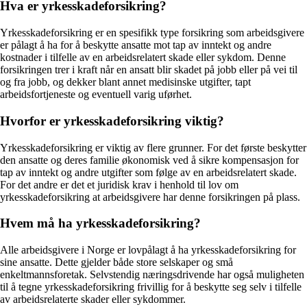
Hva er yrkesskadeforsikring?
Yrkesskadeforsikring er en spesifikk type forsikring som arbeidsgivere
er pålagt å ha for å beskytte ansatte mot tap av inntekt og andre
kostnader i tilfelle av en arbeidsrelatert skade eller sykdom. Denne
forsikringen trer i kraft når en ansatt blir skadet på jobb eller på vei til
og fra jobb, og dekker blant annet medisinske utgifter, tapt
arbeidsfortjeneste og eventuell varig uførhet.
Hvorfor er yrkesskadeforsikring viktig?
Yrkesskadeforsikring er viktig av flere grunner. For det første beskytter
den ansatte og deres familie økonomisk ved å sikre kompensasjon for
tap av inntekt og andre utgifter som følge av en arbeidsrelatert skade.
For det andre er det et juridisk krav i henhold til lov om
yrkesskadeforsikring at arbeidsgivere har denne forsikringen på plass.
Hvem må ha yrkesskadeforsikring?
Alle arbeidsgivere i Norge er lovpålagt å ha yrkesskadeforsikring for
sine ansatte. Dette gjelder både store selskaper og små
enkeltmannsforetak. Selvstendig næringsdrivende har også muligheten
til å tegne yrkesskadeforsikring frivillig for å beskytte seg selv i tilfelle
av arbeidsrelaterte skader eller sykdommer.