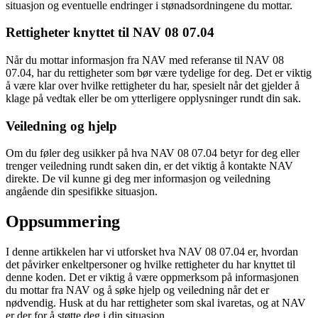
situasjon og eventuelle endringer i stønadsordningene du mottar.
Rettigheter knyttet til NAV 08 07.04
Når du mottar informasjon fra NAV med referanse til NAV 08
07.04, har du rettigheter som bør være tydelige for deg. Det er viktig
å være klar over hvilke rettigheter du har, spesielt når det gjelder å
klage på vedtak eller be om ytterligere opplysninger rundt din sak.
Veiledning og hjelp
Om du føler deg usikker på hva NAV 08 07.04 betyr for deg eller
trenger veiledning rundt saken din, er det viktig å kontakte NAV
direkte. De vil kunne gi deg mer informasjon og veiledning
angående din spesifikke situasjon.
Oppsummering
I denne artikkelen har vi utforsket hva NAV 08 07.04 er, hvordan
det påvirker enkeltpersoner og hvilke rettigheter du har knyttet til
denne koden. Det er viktig å være oppmerksom på informasjonen
du mottar fra NAV og å søke hjelp og veiledning når det er
nødvendig. Husk at du har rettigheter som skal ivaretas, og at NAV
er der for å støtte deg i din situasjon.