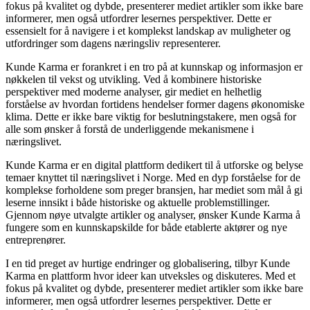
fokus på kvalitet og dybde, presenterer mediet artikler som ikke bare
informerer, men også utfordrer lesernes perspektiver. Dette er
essensielt for å navigere i et komplekst landskap av muligheter og
utfordringer som dagens næringsliv representerer.
Kunde Karma er forankret i en tro på at kunnskap og informasjon er
nøkkelen til vekst og utvikling. Ved å kombinere historiske
perspektiver med moderne analyser, gir mediet en helhetlig
forståelse av hvordan fortidens hendelser former dagens økonomiske
klima. Dette er ikke bare viktig for beslutningstakere, men også for
alle som ønsker å forstå de underliggende mekanismene i
næringslivet.
Kunde Karma er en digital plattform dedikert til å utforske og belyse
temaer knyttet til næringslivet i Norge. Med en dyp forståelse for de
komplekse forholdene som preger bransjen, har mediet som mål å gi
leserne innsikt i både historiske og aktuelle problemstillinger.
Gjennom nøye utvalgte artikler og analyser, ønsker Kunde Karma å
fungere som en kunnskapskilde for både etablerte aktører og nye
entreprenører.
I en tid preget av hurtige endringer og globalisering, tilbyr Kunde
Karma en plattform hvor ideer kan utveksles og diskuteres. Med et
fokus på kvalitet og dybde, presenterer mediet artikler som ikke bare
informerer, men også utfordrer lesernes perspektiver. Dette er