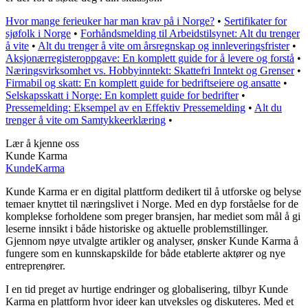
Hvor mange ferieuker har man krav på i Norge?
•
Sertifikater for
sjøfolk i Norge
•
Forhåndsmelding til Arbeidstilsynet: Alt du trenger
å vite
•
Alt du trenger å vite om årsregnskap og innleveringsfrister
•
Aksjonærregisteroppgave: En komplett guide for å levere og forstå
•
Næringsvirksomhet vs. Hobbyinntekt: Skattefri Inntekt og Grenser
•
Firmabil og skatt: En komplett guide for bedriftseiere og ansatte
•
Selskapsskatt i Norge: En komplett guide for bedrifter
•
Pressemelding: Eksempel av en Effektiv Pressemelding
•
Alt du
trenger å vite om Samtykkeerklæring
•
Lær å kjenne oss
Kunde Karma
Kunde
Karma
Kunde Karma er en digital plattform dedikert til å utforske og belyse
temaer knyttet til næringslivet i Norge. Med en dyp forståelse for de
komplekse forholdene som preger bransjen, har mediet som mål å gi
leserne innsikt i både historiske og aktuelle problemstillinger.
Gjennom nøye utvalgte artikler og analyser, ønsker Kunde Karma å
fungere som en kunnskapskilde for både etablerte aktører og nye
entreprenører.
I en tid preget av hurtige endringer og globalisering, tilbyr Kunde
Karma en plattform hvor ideer kan utveksles og diskuteres. Med et