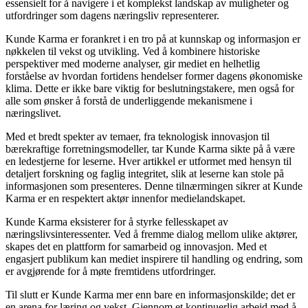
essensielt for å navigere i et komplekst landskap av muligheter og
utfordringer som dagens næringsliv representerer.
Kunde Karma er forankret i en tro på at kunnskap og informasjon er
nøkkelen til vekst og utvikling. Ved å kombinere historiske
perspektiver med moderne analyser, gir mediet en helhetlig
forståelse av hvordan fortidens hendelser former dagens økonomiske
klima. Dette er ikke bare viktig for beslutningstakere, men også for
alle som ønsker å forstå de underliggende mekanismene i
næringslivet.
Med et bredt spekter av temaer, fra teknologisk innovasjon til
bærekraftige forretningsmodeller, tar Kunde Karma sikte på å være
en ledestjerne for leserne. Hver artikkel er utformet med hensyn til
detaljert forskning og faglig integritet, slik at leserne kan stole på
informasjonen som presenteres. Denne tilnærmingen sikrer at Kunde
Karma er en respektert aktør innenfor medielandskapet.
Kunde Karma eksisterer for å styrke fellesskapet av
næringslivsinteressenter. Ved å fremme dialog mellom ulike aktører,
skapes det en plattform for samarbeid og innovasjon. Med et
engasjert publikum kan mediet inspirere til handling og endring, som
er avgjørende for å møte fremtidens utfordringer.
Til slutt er Kunde Karma mer enn bare en informasjonskilde; det er
en arena for læring og vekst. Gjennom et kontinuerlig arbeid med å