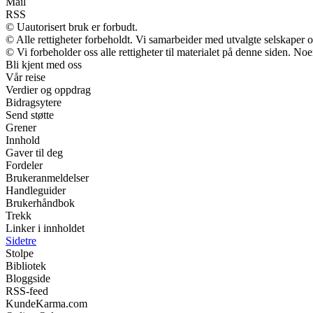
Mail
RSS
© Uautorisert bruk er forbudt.
© Alle rettigheter forbeholdt. Vi samarbeider med utvalgte selskaper
© Vi forbeholder oss alle rettigheter til materialet på denne siden. No
Bli kjent med oss
Vår reise
Verdier og oppdrag
Bidragsytere
Send støtte
Grener
Innhold
Gaver til deg
Fordeler
Brukeranmeldelser
Handleguider
Brukerhåndbok
Trekk
Linker i innholdet
Sidetre
Stolpe
Bibliotek
Bloggside
RSS-feed
KundeKarma.com