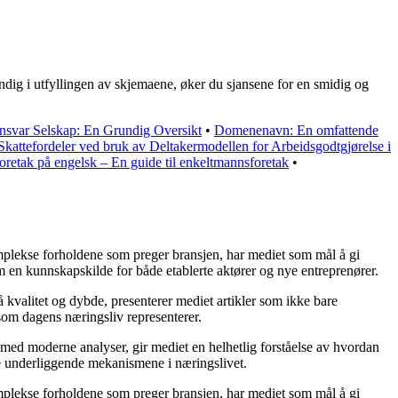
dig i utfyllingen av skjemaene, øker du sjansene for en smidig og
nsvar Selskap: En Grundig Oversikt
•
Domenenavn: En omfattende
Skattefordeler ved bruk av Deltakermodellen for Arbeidsgodtgjørelse i
oretak på engelsk – En guide til enkeltmannsforetak
•
komplekse forholdene som preger bransjen, har mediet som mål å gi
m en kunnskapskilde for både etablerte aktører og nye entreprenører.
 kvalitet og dybde, presenterer mediet artikler som ikke bare
 som dagens næringsliv representerer.
 med moderne analyser, gir mediet en helhetlig forståelse av hvordan
de underliggende mekanismene i næringslivet.
komplekse forholdene som preger bransjen, har mediet som mål å gi