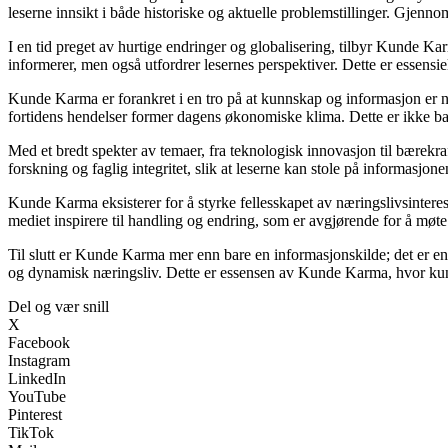
leserne innsikt i både historiske og aktuelle problemstillinger. Gjen
I en tid preget av hurtige endringer og globalisering, tilbyr Kunde Ka
informerer, men også utfordrer lesernes perspektiver. Dette er essensi
Kunde Karma er forankret i en tro på at kunnskap og informasjon er nø
fortidens hendelser former dagens økonomiske klima. Dette er ikke bar
Med et bredt spekter av temaer, fra teknologisk innovasjon til bærekra
forskning og faglig integritet, slik at leserne kan stole på informas
Kunde Karma eksisterer for å styrke fellesskapet av næringslivsintere
mediet inspirere til handling og endring, som er avgjørende for å møte
Til slutt er Kunde Karma mer enn bare en informasjonskilde; det er en 
og dynamisk næringsliv. Dette er essensen av Kunde Karma, hvor kun
Del og vær snill
X
Facebook
Instagram
LinkedIn
YouTube
Pinterest
TikTok