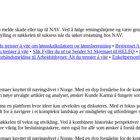
lde skade eller tap til NAV. Ved å følge retningslinjene og være grun
lling er nøkkelen til suksess når du søker erstatning hos NAV.
du trenger å vite om lønnskalkulatorer og lønnsberegning
•
Begrenset A
 trenger å vite
•
Slik Fyller du ut og Sender S1 Skjemaet til HELFO
•
orhåndsmelding til Arbeidstilsynet: Alt du trenger å vite
•
Enkeltpersonf
 temaer knyttet til næringslivet i Norge. Med en dyp forståelse for de 
nom nøye utvalgte artikler og analyser, ønsker Kunde Karma å fungere so
rma en plattform hvor ideer kan utveksles og diskuteres. Med et fokus på
elt for å navigere i et komplekst landskap av muligheter og utfordringer
kkelen til vekst og utvikling. Ved å kombinere historiske perspektiver
e viktig for beslutningstakere, men også for alle som ønsker å forstå 
 temaer knyttet til næringslivet i Norge. Med en dyp forståelse for de 