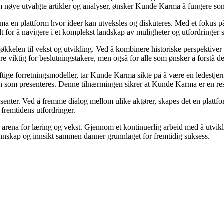
nom nøye utvalgte artikler og analyser, ønsker Kunde Karma å fungere so
rma en plattform hvor ideer kan utveksles og diskuteres. Med et fokus på
elt for å navigere i et komplekst landskap av muligheter og utfordringer
kkelen til vekst og utvikling. Ved å kombinere historiske perspektiver
e viktig for beslutningstakere, men også for alle som ønsker å forstå 
ftige forretningsmodeller, tar Kunde Karma sikte på å være en ledestjerne
jonen som presenteres. Denne tilnærmingen sikrer at Kunde Karma er en r
ssenter. Ved å fremme dialog mellom ulike aktører, skapes det en platt
 fremtidens utfordringer.
arena for læring og vekst. Gjennom et kontinuerlig arbeid med å utvikle 
nskap og innsikt sammen danner grunnlaget for fremtidig suksess.