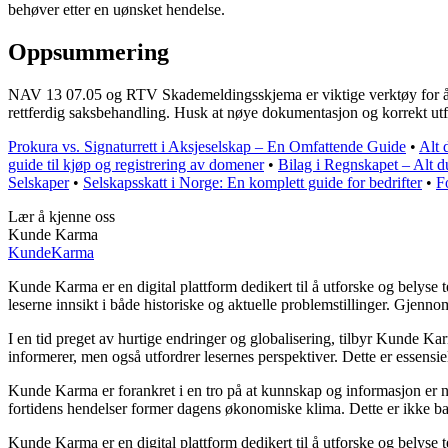
behøver etter en uønsket hendelse.
Oppsummering
NAV 13 07.05 og RTV Skademeldingsskjema er viktige verktøy for å me
rettferdig saksbehandling. Husk at nøye dokumentasjon og korrekt utfy
Prokura vs. Signaturrett i Aksjeselskap – En Omfattende Guide
•
Alt 
guide til kjøp og registrering av domener
•
Bilag i Regnskapet – Alt du
Selskaper
•
Selskapsskatt i Norge: En komplett guide for bedrifter
•
F
Lær å kjenne oss
Kunde Karma
Kunde
Karma
Kunde Karma er en digital plattform dedikert til å utforske og belyse
leserne innsikt i både historiske og aktuelle problemstillinger. Gjen
I en tid preget av hurtige endringer og globalisering, tilbyr Kunde Ka
informerer, men også utfordrer lesernes perspektiver. Dette er essensi
Kunde Karma er forankret i en tro på at kunnskap og informasjon er nø
fortidens hendelser former dagens økonomiske klima. Dette er ikke bar
Kunde Karma er en digital plattform dedikert til å utforske og belyse