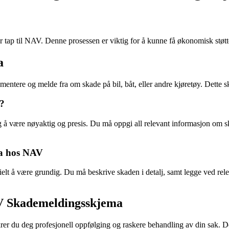
tap til NAV. Denne prosessen er viktig for å kunne få økonomisk støtte e
a
tere og melde fra om skade på bil, båt, eller andre kjøretøy. Dette s
a?
å være nøyaktig og presis. Du må oppgi all relevant informasjon om skad
ma hos NAV
 å være grundig. Du må beskrive skaden i detalj, samt legge ved releva
TV Skademeldingsskjema
er du deg profesjonell oppfølging og raskere behandling av din sak. Dett