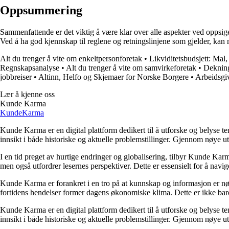
Oppsummering
Sammenfattende er det viktig å være klar over alle aspekter ved oppsigel
Ved å ha god kjennskap til reglene og retningslinjene som gjelder, kan 
Alt du trenger å vite om enkeltpersonforetak
•
Likviditetsbudsjett: Mal
Regnskapsanalyse
•
Alt du trenger å vite om samvirkeforetak
•
Dekning
jobbreiser
•
Altinn, Helfo og Skjemaer for Norske Borgere
•
Arbeidsgi
Lær å kjenne oss
Kunde Karma
Kunde
Karma
Kunde Karma er en digital plattform dedikert til å utforske og belyse t
innsikt i både historiske og aktuelle problemstillinger. Gjennom nøye 
I en tid preget av hurtige endringer og globalisering, tilbyr Kunde Kar
men også utfordrer lesernes perspektiver. Dette er essensielt for å nav
Kunde Karma er forankret i en tro på at kunnskap og informasjon er nøk
fortidens hendelser former dagens økonomiske klima. Dette er ikke bare
Kunde Karma er en digital plattform dedikert til å utforske og belyse t
innsikt i både historiske og aktuelle problemstillinger. Gjennom nøye 