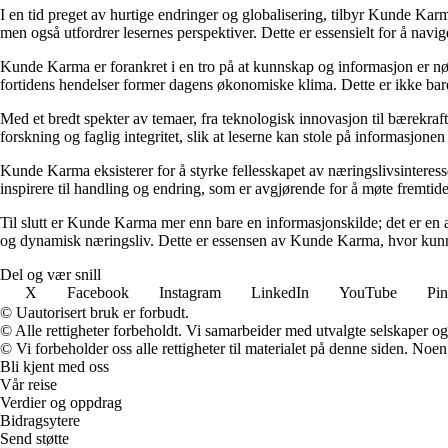
I en tid preget av hurtige endringer og globalisering, tilbyr Kunde Kar
men også utfordrer lesernes perspektiver. Dette er essensielt for å nav
Kunde Karma er forankret i en tro på at kunnskap og informasjon er nøk
fortidens hendelser former dagens økonomiske klima. Dette er ikke bare
Med et bredt spekter av temaer, fra teknologisk innovasjon til bærekraft
forskning og faglig integritet, slik at leserne kan stole på informasjo
Kunde Karma eksisterer for å styrke fellesskapet av næringslivsinteres
inspirere til handling og endring, som er avgjørende for å møte fremtide
Til slutt er Kunde Karma mer enn bare en informasjonskilde; det er en a
og dynamisk næringsliv. Dette er essensen av Kunde Karma, hvor kunn
Del og vær snill
X
Facebook
Instagram
LinkedIn
YouTube
Pin
© Uautorisert bruk er forbudt.
© Alle rettigheter forbeholdt. Vi samarbeider med utvalgte selskaper o
© Vi forbeholder oss alle rettigheter til materialet på denne siden. Noe
Bli kjent med oss
Vår reise
Verdier og oppdrag
Bidragsytere
Send støtte