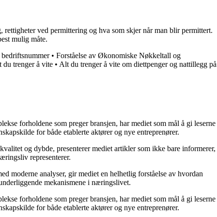
 rettigheter ved permittering og hva som skjer når man blir permittert.
best mulig måte.
g bedriftsnummer
•
Forståelse av Økonomiske Nøkkeltall og
 du trenger å vite
•
Alt du trenger å vite om diettpenger og nattillegg på
mplekse forholdene som preger bransjen, har mediet som mål å gi leserne
skapskilde for både etablerte aktører og nye entreprenører.
kvalitet og dybde, presenterer mediet artikler som ikke bare informerer,
æringsliv representerer.
ed moderne analyser, gir mediet en helhetlig forståelse av hvordan
e underliggende mekanismene i næringslivet.
mplekse forholdene som preger bransjen, har mediet som mål å gi leserne
skapskilde for både etablerte aktører og nye entreprenører.