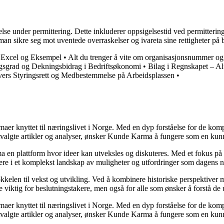
se under permittering. Dette inkluderer oppsigelsestid ved permittering,
man sikre seg mot uventede overraskelser og ivareta sine rettigheter på 
, Excel og Eksempel
•
Alt du trenger å vite om organisasjonsnummer o
sgrad og Dekningsbidrag i Bedriftsøkonomi
•
Bilag i Regnskapet – Alt
vers Styringsrett og Medbestemmelse på Arbeidsplassen
•
emaer knyttet til næringslivet i Norge. Med en dyp forståelse for de ko
utvalgte artikler og analyser, ønsker Kunde Karma å fungere som en kunn
ma en plattform hvor ideer kan utveksles og diskuteres. Med et fokus på 
igere i et komplekst landskap av muligheter og utfordringer som dagens n
kelen til vekst og utvikling. Ved å kombinere historiske perspektiver m
 viktig for beslutningstakere, men også for alle som ønsker å forstå d
emaer knyttet til næringslivet i Norge. Med en dyp forståelse for de ko
utvalgte artikler og analyser, ønsker Kunde Karma å fungere som en kunn