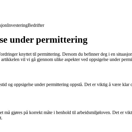
jon
Investering
Bedrifter
lse under permittering
dringer knyttet til permittering. Dersom du befinner deg i en situasjon
enne artikkelen vil vi gå gjennom ulike aspekter ved oppsigelse under perm
stid og oppsigelse under permittering oppstå. Det er viktig å være klar ov
det må gjøres på korrekt måte i henhold til arbeidsmiljøloven. Det er v
t.