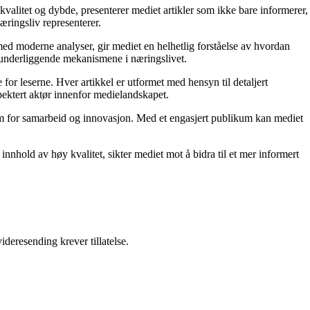
kvalitet og dybde, presenterer mediet artikler som ikke bare informerer,
æringsliv representerer.
ed moderne analyser, gir mediet en helhetlig forståelse av hvordan
e underliggende mekanismene i næringslivet.
for leserne. Hver artikkel er utformet med hensyn til detaljert
pektert aktør innenfor medielandskapet.
orm for samarbeid og innovasjon. Med et engasjert publikum kan mediet
nnhold av høy kvalitet, sikter mediet mot å bidra til et mer informert
ideresending krever tillatelse.