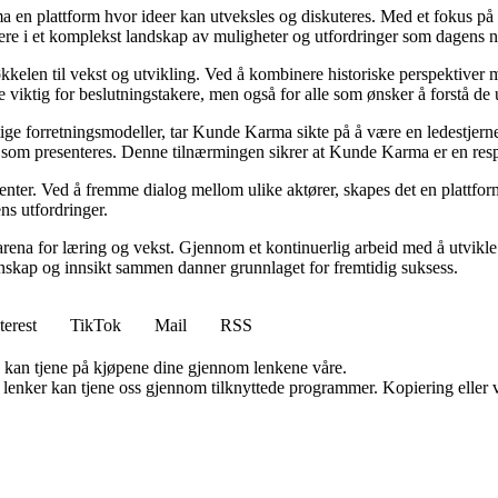
ma en plattform hvor ideer kan utveksles og diskuteres. Med et fokus på 
igere i et komplekst landskap av muligheter og utfordringer som dagens n
kelen til vekst og utvikling. Ved å kombinere historiske perspektiver m
 viktig for beslutningstakere, men også for alle som ønsker å forstå d
ige forretningsmodeller, tar Kunde Karma sikte på å være en ledestjerne 
nen som presenteres. Denne tilnærmingen sikrer at Kunde Karma er en res
senter. Ved å fremme dialog mellom ulike aktører, skapes det en plattf
ns utfordringer.
rena for læring og vekst. Gjennom et kontinuerlig arbeid med å utvikle i
skap og innsikt sammen danner grunnlaget for fremtidig suksess.
terest
TikTok
Mail
RSS
g kan tjene på kjøpene dine gjennom lenkene våre.
n lenker kan tjene oss gjennom tilknyttede programmer. Kopiering eller v