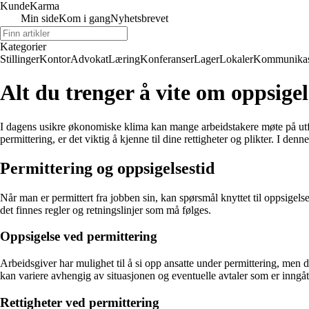
Kunde
Karma
Min side
Kom i gang
Nyhetsbrevet
Kategorier
Stillinger
Kontor
Advokat
Læring
Konferanser
Lager
Lokaler
Kommunikas
Alt du trenger å vite om oppsige
I dagens usikre økonomiske klima kan mange arbeidstakere møte på utfor
permittering, er det viktig å kjenne til dine rettigheter og plikter. I d
Permittering og oppsigelsestid
Når man er permittert fra jobben sin, kan spørsmål knyttet til oppsigelse
det finnes regler og retningslinjer som må følges.
Oppsigelse ved permittering
Arbeidsgiver har mulighet til å si opp ansatte under permittering, men 
kan variere avhengig av situasjonen og eventuelle avtaler som er inngåt
Rettigheter ved permittering