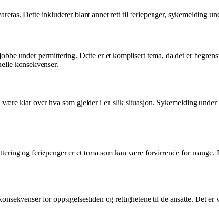
varetas. Dette inkluderer blant annet rett til feriepenger, sykemelding u
 jobbe under permittering. Dette er et komplisert tema, da det er begre
uelle konsekvenser.
 være klar over hva som gjelder i en slik situasjon. Sykemelding under
tering og feriepenger er et tema som kan være forvirrende for mange. Det 
ha konsekvenser for oppsigelsestiden og rettighetene til de ansatte. Det