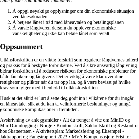
Dine plikter som låntaker inkluderer:
Å oppgi nøyaktige opplysninger om din økonomiske situasjon
ved lånesøknaden
Å betjene lånet i tråd med låneavtalen og betalingsplanen
Å varsle långiveren dersom du opplever økonomiske
vanskeligheter og ikke kan betale lånet som avtalt
Oppsummert
Utlånsforskriften er en viktig forskrift som regulerer långivernes adferd
og praksis for å beskytte forbrukerne. Ved å sikre ansvarlig långivning
bidrar forskriften til å redusere risikoen for økonomiske problemer for
både låntakere og långivere. Det er viktig å være klar over dine
rettigheter og plikter når du tar opp lån, og å være bevisst på hvilke
krav som følger med i henhold til utlånsforskriften.
Husk at det alltid er lurt å sette deg godt inn i vilkårene før du inngår
en låneavtale, slik at du kan ta velinformerte beslutninger og unngå
økonomiske komplikasjoner i fremtiden.
Avskrivning av anleggsmidler
•
Alt du trenger å vite om MinID og
MinID-innlogging i Norge
•
Kontoutskrift, Saldoutskrift og Reskontro
hos Skatteetaten
•
Aktivitetsplan: Markedsføring og Eksempel
•
Jaktrapport og Fangstrapport 2023
•
MVA Kompensasjon: Frist for