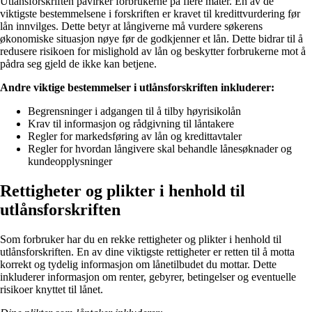
Utlånsforskriften påvirker forbrukerne på flere måter. En av de
viktigste bestemmelsene i forskriften er kravet til kredittvurdering før
lån innvilges. Dette betyr at långiverne må vurdere søkerens
økonomiske situasjon nøye før de godkjenner et lån. Dette bidrar til å
redusere risikoen for mislighold av lån og beskytter forbrukerne mot å
pådra seg gjeld de ikke kan betjene.
Andre viktige bestemmelser i utlånsforskriften inkluderer:
Begrensninger i adgangen til å tilby høyrisikolån
Krav til informasjon og rådgivning til låntakere
Regler for markedsføring av lån og kredittavtaler
Regler for hvordan långivere skal behandle lånesøknader og
kundeopplysninger
Rettigheter og plikter i henhold til
utlånsforskriften
Som forbruker har du en rekke rettigheter og plikter i henhold til
utlånsforskriften. En av dine viktigste rettigheter er retten til å motta
korrekt og tydelig informasjon om lånetilbudet du mottar. Dette
inkluderer informasjon om renter, gebyrer, betingelser og eventuelle
risikoer knyttet til lånet.