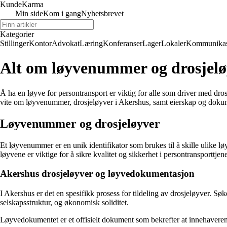
Kunde
Karma
Min side
Kom i gang
Nyhetsbrevet
Kategorier
Stillinger
Kontor
Advokat
Læring
Konferanser
Lager
Lokaler
Kommunikas
Alt om løyvenummer og drosjelø
Å ha en løyve for persontransport er viktig for alle som driver med drosje
vite om løyvenummer, drosjeløyver i Akershus, samt eierskap og dokum
Løyvenummer og drosjeløyver
Et løyvenummer er en unik identifikator som brukes til å skille ulike lø
løyvene er viktige for å sikre kvalitet og sikkerhet i persontransporttjen
Akershus drosjeløyver og løyvedokumentasjon
I Akershus er det en spesifikk prosess for tildeling av drosjeløyver. S
selskapsstruktur, og økonomisk soliditet.
Løyvedokumentet er et offisielt dokument som bekrefter at innehaveren h