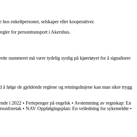
e hos enkeltpersoner, selskaper eller kooperativer.
regler for persontransport i Akershus.
Dette nummeret må være tydelig synlig på kjøretøyet for å signalisere
 å følge de gjeldende reglene og retningslinjene kan man sikre trygg
ende i 2022
•
Feriepenger på engelsk
•
Avstemming av regnskap: En
ersonforetak
•
NAV Oppfølgingsplan: En veiledning for sykemeldte
•