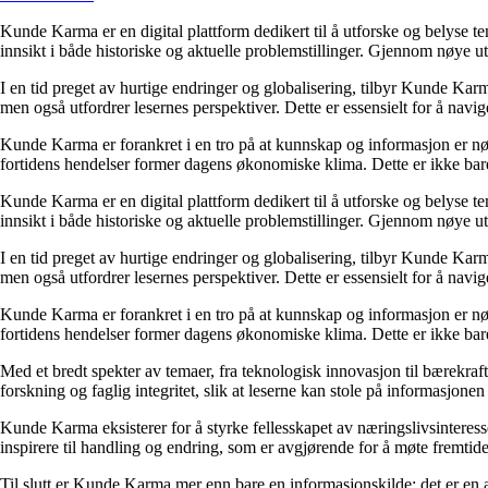
Kunde Karma er en digital plattform dedikert til å utforske og belyse t
innsikt i både historiske og aktuelle problemstillinger. Gjennom nøye 
I en tid preget av hurtige endringer og globalisering, tilbyr Kunde Kar
men også utfordrer lesernes perspektiver. Dette er essensielt for å nav
Kunde Karma er forankret i en tro på at kunnskap og informasjon er nøk
fortidens hendelser former dagens økonomiske klima. Dette er ikke bare
Kunde Karma er en digital plattform dedikert til å utforske og belyse t
innsikt i både historiske og aktuelle problemstillinger. Gjennom nøye 
I en tid preget av hurtige endringer og globalisering, tilbyr Kunde Kar
men også utfordrer lesernes perspektiver. Dette er essensielt for å nav
Kunde Karma er forankret i en tro på at kunnskap og informasjon er nøk
fortidens hendelser former dagens økonomiske klima. Dette er ikke bare
Med et bredt spekter av temaer, fra teknologisk innovasjon til bærekraft
forskning og faglig integritet, slik at leserne kan stole på informasjo
Kunde Karma eksisterer for å styrke fellesskapet av næringslivsinteres
inspirere til handling og endring, som er avgjørende for å møte fremtide
Til slutt er Kunde Karma mer enn bare en informasjonskilde; det er en a