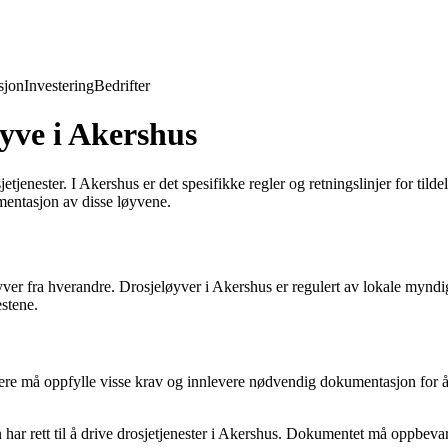
jon
Investering
Bedrifter
yve i Akershus
tjenester. I Akershus er det spesifikke regler og retningslinjer for tilde
entasjon av disse løyvene.
yver fra hverandre. Drosjeløyver i Akershus er regulert av lokale myndig
estene.
økere må oppfylle visse krav og innlevere nødvendig dokumentasjon for å 
ar rett til å drive drosjetjenester i Akershus. Dokumentet må oppbevare