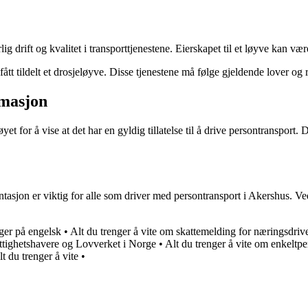
g drift og kvalitet i transporttjenestene. Eierskapet til et løyve kan vær
fått tildelt et drosjeløyve. Disse tjenestene må følge gjeldende lover og 
rmasjon
for å vise at det har en gyldig tillatelse til å drive persontransport. 
sjon er viktig for alle som driver med persontransport i Akershus. Ved
ger på engelsk
•
Alt du trenger å vite om skattemelding for næringsdriv
ttighetshavere og Lovverket i Norge
•
Alt du trenger å vite om enkeltp
t du trenger å vite
•