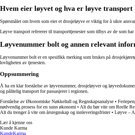
Hvem eier løyvet og hva er løyve transport
Spørsmålet om hvem som eier et drosjeløyve er viktig for å sikre ansvarli
Løyve transport refererer til transporttjenester som tilbys av de som har 
Løyvenummer bolt og annen relevant info
Løyvenummer bolt er en spesifikk merking som brukes på drosjekjøretøyet 
lovligheten av tjenesten.
Oppsummering
Å ha en klar forståelse av løyvenummer, drosjeløyver og løyvedokumenta
og pålitelig transport for passasjerer i regionen.
Forståelse av Økonomiske Nøkkeltall og Regnskapsanalyse
•
Feriepen
nødvendig prosess for en sunn økonomi
•
Alt du bør vite om Reelle Re
Alt du trenger å vite om årsregnskap og innleveringsfrister
•
Løyve – Al
Lær å kjenne oss
Kunde Karma
Kunde
Karma