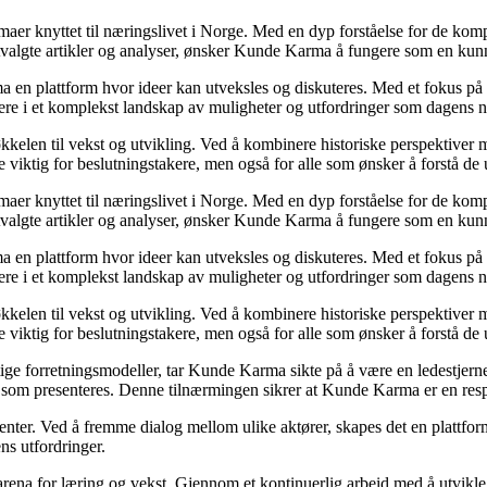
emaer knyttet til næringslivet i Norge. Med en dyp forståelse for de ko
utvalgte artikler og analyser, ønsker Kunde Karma å fungere som en kunn
ma en plattform hvor ideer kan utveksles og diskuteres. Med et fokus på 
igere i et komplekst landskap av muligheter og utfordringer som dagens n
kelen til vekst og utvikling. Ved å kombinere historiske perspektiver m
 viktig for beslutningstakere, men også for alle som ønsker å forstå d
emaer knyttet til næringslivet i Norge. Med en dyp forståelse for de ko
utvalgte artikler og analyser, ønsker Kunde Karma å fungere som en kunn
ma en plattform hvor ideer kan utveksles og diskuteres. Med et fokus på 
igere i et komplekst landskap av muligheter og utfordringer som dagens n
kelen til vekst og utvikling. Ved å kombinere historiske perspektiver m
 viktig for beslutningstakere, men også for alle som ønsker å forstå d
ige forretningsmodeller, tar Kunde Karma sikte på å være en ledestjerne 
nen som presenteres. Denne tilnærmingen sikrer at Kunde Karma er en res
senter. Ved å fremme dialog mellom ulike aktører, skapes det en plattf
ns utfordringer.
rena for læring og vekst. Gjennom et kontinuerlig arbeid med å utvikle i