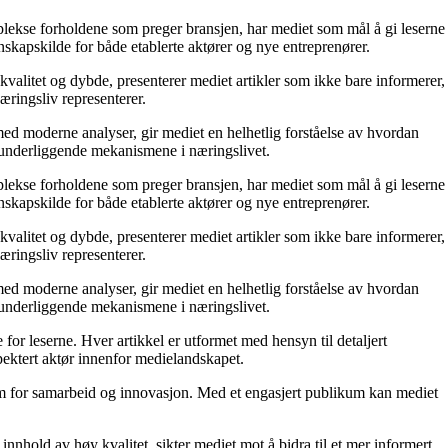
mplekse forholdene som preger bransjen, har mediet som mål å gi leserne
skapskilde for både etablerte aktører og nye entreprenører.
kvalitet og dybde, presenterer mediet artikler som ikke bare informerer,
æringsliv representerer.
ed moderne analyser, gir mediet en helhetlig forståelse av hvordan
e underliggende mekanismene i næringslivet.
mplekse forholdene som preger bransjen, har mediet som mål å gi leserne
skapskilde for både etablerte aktører og nye entreprenører.
kvalitet og dybde, presenterer mediet artikler som ikke bare informerer,
æringsliv representerer.
ed moderne analyser, gir mediet en helhetlig forståelse av hvordan
e underliggende mekanismene i næringslivet.
for leserne. Hver artikkel er utformet med hensyn til detaljert
pektert aktør innenfor medielandskapet.
orm for samarbeid og innovasjon. Med et engasjert publikum kan mediet
nnhold av høy kvalitet, sikter mediet mot å bidra til et mer informert