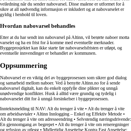
veiledning når du sender nabovarsel. Disse malene er utformet for å
sikre at all nødvendig informasjon er inkludert og at nabovarselet er
gyldig i henhold til loven.
Hvordan nabovarsel behandles
Etter at du har sendt inn nabovarsel på Altinn, vil berørte naboer motta
varselet og ha en frist for å komme med eventuelle merknader.
Byggeprosjektet kan ikke starte før nabovarselsfristen er utløpt, og
eventuelle innvendinger er behandlet av kommunen.
Oppsummering
Nabovarsel er en viktig del av byggeprosessen som sikrer god dialog
og samarbeid mellom naboer. Ved å benytte Altinn.no for å sende
nabovarsel digitalt, kan du enkelt oppfylle dine plikter og unngå
unødvendige konflikter. Husk å alltid være grundig og tydelig i
nabovarselet ditt for å unngå forsinkelser i byggeprosessen.
Inntektsmelding til NAV: Alt du trenger å vite
•
Alt du trenger å vite
om arbeidsavtaler
•
Altinn Innlogging – Enkel og Effektiv Metode
•
Alt du trenger å vite om adresseendring
•
Selvstendig næringsdrivende:
En gjennomgang av begrepet
•
Alt du trenger å vite om reiseregninger
og refusjon av utlegg
•
Midlertidig Ansettelse Kontra Fast Ansettelse: