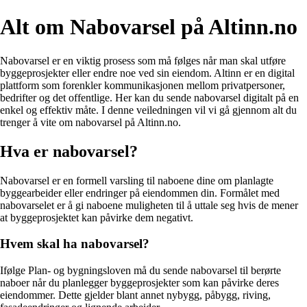
Alt om Nabovarsel på Altinn.no
Nabovarsel er en viktig prosess som må følges når man skal utføre
byggeprosjekter eller endre noe ved sin eiendom. Altinn er en digital
plattform som forenkler kommunikasjonen mellom privatpersoner,
bedrifter og det offentlige. Her kan du sende nabovarsel digitalt på en
enkel og effektiv måte. I denne veiledningen vil vi gå gjennom alt du
trenger å vite om nabovarsel på Altinn.no.
Hva er nabovarsel?
Nabovarsel er en formell varsling til naboene dine om planlagte
byggearbeider eller endringer på eiendommen din. Formålet med
nabovarselet er å gi naboene muligheten til å uttale seg hvis de mener
at byggeprosjektet kan påvirke dem negativt.
Hvem skal ha nabovarsel?
Ifølge Plan- og bygningsloven må du sende nabovarsel til berørte
naboer når du planlegger byggeprosjekter som kan påvirke deres
eiendommer. Dette gjelder blant annet nybygg, påbygg, riving,