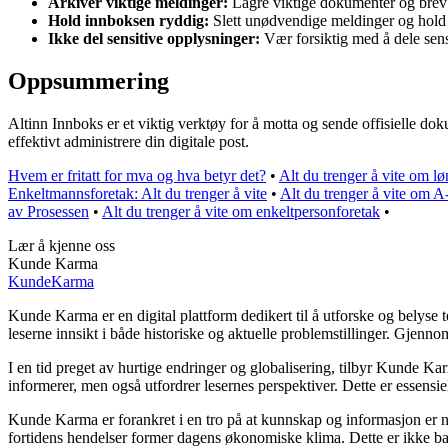
Arkiver viktige meldinger:
Lagre viktige dokumenter og brev 
Hold innboksen ryddig:
Slett unødvendige meldinger og hold 
Ikke del sensitive opplysninger:
Vær forsiktig med å dele sens
Oppsummering
Altinn Innboks er et viktig verktøy for å motta og sende offisielle d
effektivt administrere din digitale post.
Hvem er fritatt for mva og hva betyr det?
•
Alt du trenger å vite om l
Enkeltmannsforetak: Alt du trenger å vite
•
Alt du trenger å vite om A
av Prosessen
•
Alt du trenger å vite om enkeltpersonforetak
•
Lær å kjenne oss
Kunde Karma
Kunde
Karma
Kunde Karma er en digital plattform dedikert til å utforske og belyse
leserne innsikt i både historiske og aktuelle problemstillinger. Gjen
I en tid preget av hurtige endringer og globalisering, tilbyr Kunde Ka
informerer, men også utfordrer lesernes perspektiver. Dette er essensi
Kunde Karma er forankret i en tro på at kunnskap og informasjon er nø
fortidens hendelser former dagens økonomiske klima. Dette er ikke bar