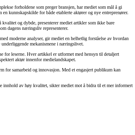
komplekse forholdene som preger bransjen, har mediet som mål å gi
m en kunnskapskilde for både etablerte aktører og nye entreprenører.
 kvalitet og dybde, presenterer mediet artikler som ikke bare
 som dagens næringsliv representerer.
 med moderne analyser, gir mediet en helhetlig forståelse av hvordan
de underliggende mekanismene i næringslivet.
 for leserne. Hver artikkel er utformet med hensyn til detaljert
espektert aktør innenfor medielandskapet.
form for samarbeid og innovasjon. Med et engasjert publikum kan
innhold av høy kvalitet, sikter mediet mot å bidra til et mer informert