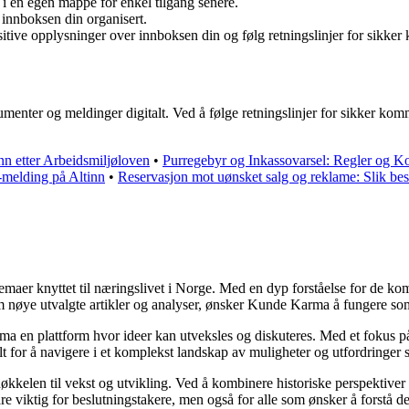
i en egen mappe for enkel tilgang senere.
innboksen din organisert.
itive opplysninger over innboksen din og følg retningslinjer for sikke
okumenter og meldinger digitalt. Ved å følge retningslinjer for sikker
ønn etter Arbeidsmiljøloven
•
Purregebyr og Inkassovarsel: Regler og K
-melding på Altinn
•
Reservasjon mot uønsket salg og reklame: Slik bes
 temaer knyttet til næringslivet i Norge. Med en dyp forståelse for de 
nom nøye utvalgte artikler og analyser, ønsker Kunde Karma å fungere so
rma en plattform hvor ideer kan utveksles og diskuteres. Med et fokus på
elt for å navigere i et komplekst landskap av muligheter og utfordringer
kkelen til vekst og utvikling. Ved å kombinere historiske perspektiver
e viktig for beslutningstakere, men også for alle som ønsker å forstå 