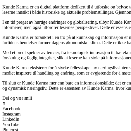
Kunde Karma er en digital plattform dedikert til å utforske og belyse
leserne innsikt i både historiske og aktuelle problemstillinger. Gjen
I en tid preget av hurtige endringer og globalisering, tilbyr Kunde Ka
informerer, men også utfordrer lesernes perspektiver. Dette er essensi
Kunde Karma er forankret i en tro på at kunnskap og informasjon er nø
fortidens hendelser former dagens økonomiske klima. Dette er ikke bar
Med et bredt spekter av temaer, fra teknologisk innovasjon til bærekra
forskning og faglig integritet, slik at leserne kan stole på informas
Kunde Karma eksisterer for å styrke fellesskapet av næringslivsintere
mediet inspirere til handling og endring, som er avgjørende for å møte
Til slutt er Kunde Karma mer enn bare en informasjonskilde; det er en 
og dynamisk næringsliv. Dette er essensen av Kunde Karma, hvor kun
Del og vær snill
X
Facebook
Instagram
LinkedIn
YouTube
Pinterest