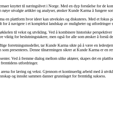
 temaer knyttet til næringslivet i Norge. Med en dyp forståelse for de 
nom nøye utvalgte artikler og analyser, ønsker Kunde Karma å fungere so
rma en plattform hvor ideer kan utveksles og diskuteres. Med et fokus på
elt for å navigere i et komplekst landskap av muligheter og utfordringer
kkelen til vekst og utvikling. Ved å kombinere historiske perspektiver
e viktig for beslutningstakere, men også for alle som ønsker å forstå 
ftige forretningsmodeller, tar Kunde Karma sikte på å være en ledestjerne
jonen som presenteres. Denne tilnærmingen sikrer at Kunde Karma er en r
ssenter. Ved å fremme dialog mellom ulike aktører, skapes det en platt
 fremtidens utfordringer.
arena for læring og vekst. Gjennom et kontinuerlig arbeid med å utvikle 
nskap og innsikt sammen danner grunnlaget for fremtidig suksess.