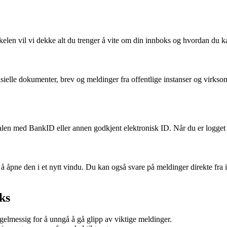
e
len vil vi dekke alt du trenger å vite om din innboks og hvordan du kan
isielle dokumenter, brev og meldinger fra offentlige instanser og virksom
rtalen med BankID eller annen godkjent elektronisk ID. Når du er logget 
 åpne den i et nytt vindu. Du kan også svare på meldinger direkte fra in
ks
regelmessig for å unngå å gå glipp av viktige meldinger.