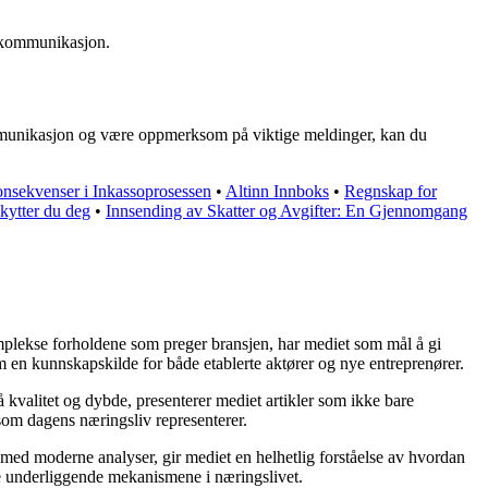
r kommunikasjon.
 kommunikasjon og være oppmerksom på viktige meldinger, kan du
onsekvenser i Inkassoprosessen
•
Altinn Innboks
•
Regnskap for
kytter du deg
•
Innsending av Skatter og Avgifter: En Gjennomgang
komplekse forholdene som preger bransjen, har mediet som mål å gi
m en kunnskapskilde for både etablerte aktører og nye entreprenører.
 kvalitet og dybde, presenterer mediet artikler som ikke bare
 som dagens næringsliv representerer.
 med moderne analyser, gir mediet en helhetlig forståelse av hvordan
de underliggende mekanismene i næringslivet.