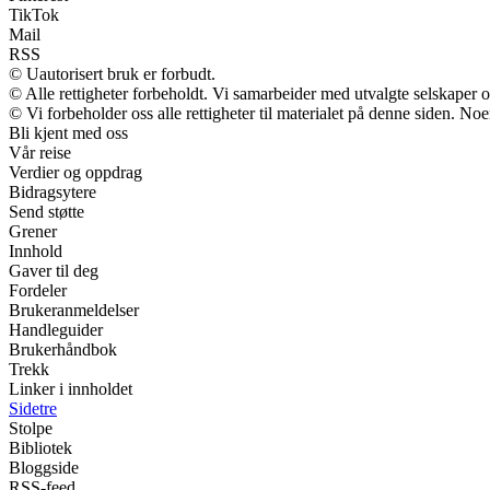
TikTok
Mail
RSS
© Uautorisert bruk er forbudt.
© Alle rettigheter forbeholdt. Vi samarbeider med utvalgte selskaper
© Vi forbeholder oss alle rettigheter til materialet på denne siden. No
Bli kjent med oss
Vår reise
Verdier og oppdrag
Bidragsytere
Send støtte
Grener
Innhold
Gaver til deg
Fordeler
Brukeranmeldelser
Handleguider
Brukerhåndbok
Trekk
Linker i innholdet
Sidetre
Stolpe
Bibliotek
Bloggside
RSS-feed