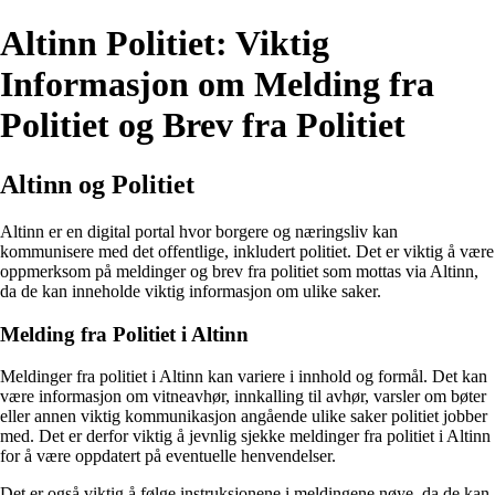
Altinn Politiet: Viktig
Informasjon om Melding fra
Politiet og Brev fra Politiet
Altinn og Politiet
Altinn er en digital portal hvor borgere og næringsliv kan
kommunisere med det offentlige, inkludert politiet. Det er viktig å være
oppmerksom på meldinger og brev fra politiet som mottas via Altinn,
da de kan inneholde viktig informasjon om ulike saker.
Melding fra Politiet i Altinn
Meldinger fra politiet i Altinn kan variere i innhold og formål. Det kan
være informasjon om vitneavhør, innkalling til avhør, varsler om bøter
eller annen viktig kommunikasjon angående ulike saker politiet jobber
med. Det er derfor viktig å jevnlig sjekke meldinger fra politiet i Altinn
for å være oppdatert på eventuelle henvendelser.
Det er også viktig å følge instruksjonene i meldingene nøye, da de kan