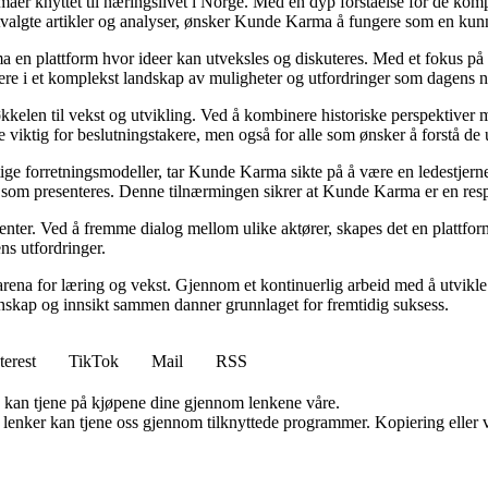
emaer knyttet til næringslivet i Norge. Med en dyp forståelse for de ko
utvalgte artikler og analyser, ønsker Kunde Karma å fungere som en kunn
ma en plattform hvor ideer kan utveksles og diskuteres. Med et fokus på 
igere i et komplekst landskap av muligheter og utfordringer som dagens n
kelen til vekst og utvikling. Ved å kombinere historiske perspektiver m
 viktig for beslutningstakere, men også for alle som ønsker å forstå d
ige forretningsmodeller, tar Kunde Karma sikte på å være en ledestjerne 
nen som presenteres. Denne tilnærmingen sikrer at Kunde Karma er en res
senter. Ved å fremme dialog mellom ulike aktører, skapes det en plattf
ns utfordringer.
rena for læring og vekst. Gjennom et kontinuerlig arbeid med å utvikle i
skap og innsikt sammen danner grunnlaget for fremtidig suksess.
terest
TikTok
Mail
RSS
g kan tjene på kjøpene dine gjennom lenkene våre.
n lenker kan tjene oss gjennom tilknyttede programmer. Kopiering eller v