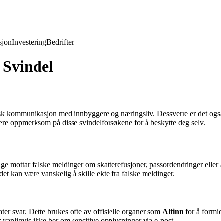
jon
Investering
Bedrifter
 Svindel
sk kommunikasjon med innbyggere og næringsliv. Dessverre er det også e
re oppmerksom på disse svindelforsøkene for å beskytte deg selv.
 mottar falske meldinger om skatterefusjoner, passordendringer elle
 det kan være vanskelig å skille ekte fra falske meldinger.
ater svar. Dette brukes ofte av offisielle organer som
Altinn
for å formi
 vanligvis ikke ber om sensitive opplysninger via e-post.