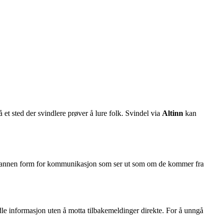
t sted der svindlere prøver å lure folk. Svindel via
Altinn
kan
r annen form for kommunikasjon som ser ut som om de kommer fra
dle informasjon uten å motta tilbakemeldinger direkte. For å unngå