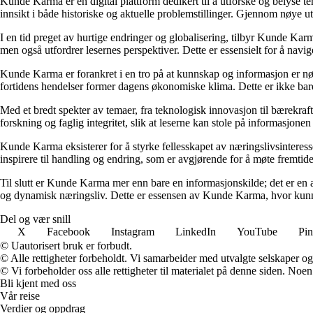
Kunde Karma er en digital plattform dedikert til å utforske og belyse t
innsikt i både historiske og aktuelle problemstillinger. Gjennom nøye 
I en tid preget av hurtige endringer og globalisering, tilbyr Kunde Kar
men også utfordrer lesernes perspektiver. Dette er essensielt for å nav
Kunde Karma er forankret i en tro på at kunnskap og informasjon er nøk
fortidens hendelser former dagens økonomiske klima. Dette er ikke bare
Med et bredt spekter av temaer, fra teknologisk innovasjon til bærekraft
forskning og faglig integritet, slik at leserne kan stole på informasjo
Kunde Karma eksisterer for å styrke fellesskapet av næringslivsinteres
inspirere til handling og endring, som er avgjørende for å møte fremtide
Til slutt er Kunde Karma mer enn bare en informasjonskilde; det er en a
og dynamisk næringsliv. Dette er essensen av Kunde Karma, hvor kunn
Del og vær snill
X
Facebook
Instagram
LinkedIn
YouTube
Pin
© Uautorisert bruk er forbudt.
© Alle rettigheter forbeholdt. Vi samarbeider med utvalgte selskaper o
© Vi forbeholder oss alle rettigheter til materialet på denne siden. Noe
Bli kjent med oss
Vår reise
Verdier og oppdrag