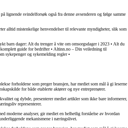
om på lignende svindelforsøk også fra denne avsenderen og følge samme
er alltid mistenkelige henvendelser til relevante myndigheter, slik som
ykt barn dager: Alt du trenger å vite om omsorgsdager i 2023
•
Alt du
komplett guide for bedrifter
•
Altinn.no – Din veiledning til
e om sykepenger og sykemelding regler
•
mplekse forholdene som preger bransjen, har mediet som mål å gi leserne
skapskilde for både etablerte aktører og nye entreprenører.
kvalitet og dybde, presenterer mediet artikler som ikke bare informerer,
æringsliv representerer.
ed moderne analyser, gir mediet en helhetlig forståelse av hvordan
e underliggende mekanismene i næringslivet.