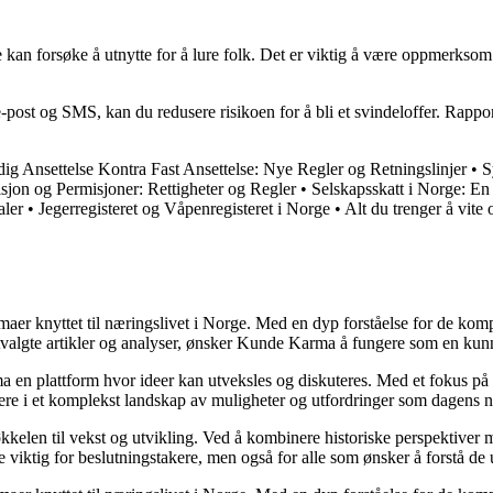
 kan forsøke å utnytte for å lure folk. Det er viktig å være oppmerks
post og SMS, kan du redusere risikoen for å bli et svindeloffer. Rapport
dig Ansettelse Kontra Fast Ansettelse: Nye Regler og Retningslinjer
•
S
sjon og Permisjoner: Rettigheter og Regler
•
Selskapsskatt i Norge: En 
aler
•
Jegerregisteret og Våpenregisteret i Norge
•
Alt du trenger å vit
emaer knyttet til næringslivet i Norge. Med en dyp forståelse for de ko
utvalgte artikler og analyser, ønsker Kunde Karma å fungere som en kunn
ma en plattform hvor ideer kan utveksles og diskuteres. Med et fokus på 
igere i et komplekst landskap av muligheter og utfordringer som dagens n
kelen til vekst og utvikling. Ved å kombinere historiske perspektiver m
 viktig for beslutningstakere, men også for alle som ønsker å forstå d