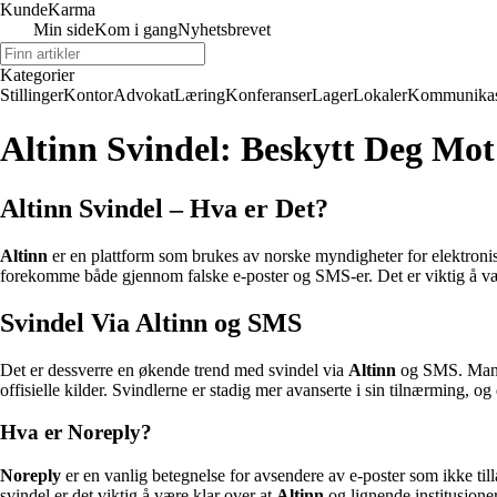
Kunde
Karma
Min side
Kom i gang
Nyhetsbrevet
Kategorier
Stillinger
Kontor
Advokat
Læring
Konferanser
Lager
Lokaler
Kommunikas
Altinn Svindel: Beskytt Deg Mot
Altinn Svindel – Hva er Det?
Altinn
er en plattform som brukes av norske myndigheter for elektroni
forekomme både gjennom falske e-poster og SMS-er. Det er viktig å væ
Svindel Via Altinn og SMS
Det er dessverre en økende trend med svindel via
Altinn
og SMS. Mange
offisielle kilder. Svindlerne er stadig mer avanserte i sin tilnærming, og
Hva er Noreply?
Noreply
er en vanlig betegnelse for avsendere av e-poster som ikke till
svindel er det viktig å være klar over at
Altinn
og lignende institusjoner