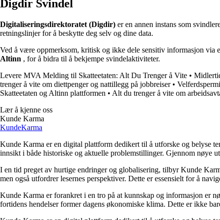
Digdir Svindel
Digitaliseringsdirektoratet (Digdir)
er en annen instans som svindlere
retningslinjer for å beskytte deg selv og dine data.
Ved å være oppmerksom, kritisk og ikke dele sensitiv informasjon via e-
Altinn
, for å bidra til å bekjempe svindelaktiviteter.
Levere MVA Melding til Skatteetaten: Alt Du Trenger å Vite
•
Midlerti
trenger å vite om diettpenger og nattillegg på jobbreiser
•
Velferdspermi
Skatteetaten og Altinn plattformen
•
Alt du trenger å vite om arbeidsavt
Lær å kjenne oss
Kunde Karma
Kunde
Karma
Kunde Karma er en digital plattform dedikert til å utforske og belyse t
innsikt i både historiske og aktuelle problemstillinger. Gjennom nøye 
I en tid preget av hurtige endringer og globalisering, tilbyr Kunde Kar
men også utfordrer lesernes perspektiver. Dette er essensielt for å nav
Kunde Karma er forankret i en tro på at kunnskap og informasjon er nøk
fortidens hendelser former dagens økonomiske klima. Dette er ikke bare