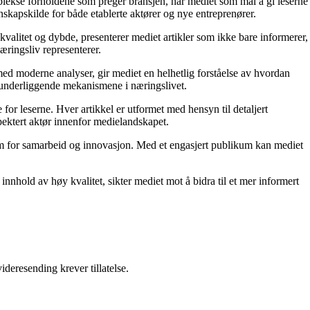
mplekse forholdene som preger bransjen, har mediet som mål å gi leserne
skapskilde for både etablerte aktører og nye entreprenører.
kvalitet og dybde, presenterer mediet artikler som ikke bare informerer,
æringsliv representerer.
ed moderne analyser, gir mediet en helhetlig forståelse av hvordan
e underliggende mekanismene i næringslivet.
for leserne. Hver artikkel er utformet med hensyn til detaljert
pektert aktør innenfor medielandskapet.
orm for samarbeid og innovasjon. Med et engasjert publikum kan mediet
nnhold av høy kvalitet, sikter mediet mot å bidra til et mer informert
ideresending krever tillatelse.