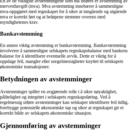
En av de viktigste avstemmingene som må utføres er avstemming av
merverdiavgift (mva). Mva avstemming innebærer å sammenligne
mva-oppgjøret med regnskapet for å sikre at inngående og utgående
mva er korrekt ført og at beløpene stemmer overens med
myndighetenes krav.
Bankavstemming
En annen viktig avstemming er bankavstemming. Bankavstemming
involverer å sammenligne selskapets regnskapsbalanse med bankens
balanse for å identifisere eventuelle avvik. Dette er viktig for å
oppdage feil, mangler eller uregelmessigheter knyttet til selskapets
økonomiske transaksjoner.
Betydningen av avstemminger
Avstemminger spiller en avgjørende rolle i å sikre nøyaktighet,
pålitelighet og integritet i selskapets regnskapsføring. Ved å
regelmessig utføre avstemminger kan selskaper identifisere feil tidlig,
forebygge potensielle økonomiske tap og sikre at regnskapet gir et
korrekt bilde av selskapets økonomiske situasjon.
Gjennomføring av avstemminger