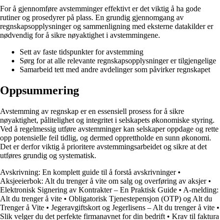
For å gjennomføre avstemminger effektivt er det viktig å ha gode
rutiner og prosedyrer på plass. En grundig gjennomgang av
regnskapsopplysninger og sammenligning med eksterne datakilder er
nødvendig for å sikre nøyaktighet i avstemmingene.
Sett av faste tidspunkter for avstemming
Sørg for at alle relevante regnskapsopplysninger er tilgjengelige
Samarbeid tett med andre avdelinger som påvirker regnskapet
Oppsummering
Avstemming av regnskap er en essensiell prosess for å sikre
nøyaktighet, pålitelighet og integritet i selskapets økonomiske styring.
Ved å regelmessig utføre avstemminger kan selskaper oppdage og rette
opp potensielle feil tidlig, og dermed opprettholde en sunn økonomi.
Det er derfor viktig å prioritere avstemmingsarbeidet og sikre at det
utføres grundig og systematisk.
Avskrivning: En komplett guide til å forstå avskrivninger
•
Aksjeeierbok: Alt du trenger å vite om salg og overføring av aksjer
•
Elektronisk Signering av Kontrakter – En Praktisk Guide
•
A-melding:
Alt du trenger å vite
•
Obligatorisk Tjenestepensjon (OTP) og Alt du
Trenger å Vite
•
Jegeravgiftskort og Jegerlisens – Alt du trenger å vite
•
Slik velger du det perfekte firmanavnet for din bedrift
•
Krav til faktura