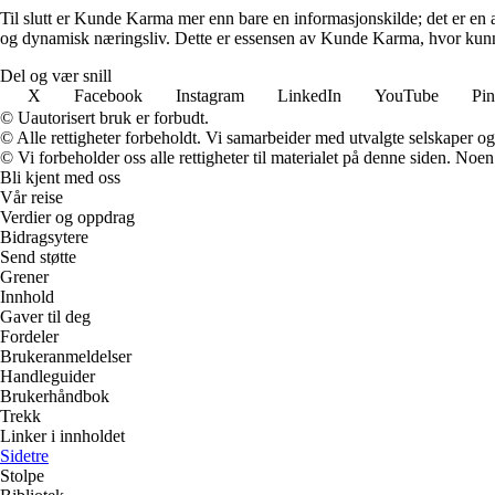
Til slutt er Kunde Karma mer enn bare en informasjonskilde; det er en a
og dynamisk næringsliv. Dette er essensen av Kunde Karma, hvor kunn
Del og vær snill
X
Facebook
Instagram
LinkedIn
YouTube
Pin
© Uautorisert bruk er forbudt.
© Alle rettigheter forbeholdt. Vi samarbeider med utvalgte selskaper o
© Vi forbeholder oss alle rettigheter til materialet på denne siden. Noe
Bli kjent med oss
Vår reise
Verdier og oppdrag
Bidragsytere
Send støtte
Grener
Innhold
Gaver til deg
Fordeler
Brukeranmeldelser
Handleguider
Brukerhåndbok
Trekk
Linker i innholdet
Sidetre
Stolpe