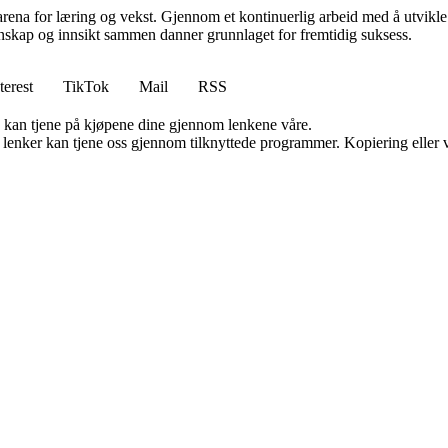
rena for læring og vekst. Gjennom et kontinuerlig arbeid med å utvikle i
skap og innsikt sammen danner grunnlaget for fremtidig suksess.
terest
TikTok
Mail
RSS
g kan tjene på kjøpene dine gjennom lenkene våre.
n lenker kan tjene oss gjennom tilknyttede programmer. Kopiering eller v