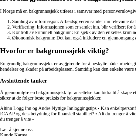
I Norge må en bakgrunnssjekk utføres i samsvar med personvernlovgivn
Samling av informasjon: Arbeidsgiveren samler inn relevante dat
Verifisering: Informasjonen som er samlet inn, blir verifisert fo
Kontroll av kriminell bakgrunn: En sjekk av den enkeltes kriminell
Økonomisk bakgrunn: Det kan også inkludere en gjennomgang av d
Hvorfor er bakgrunnssjekk viktig?
En grundig bakgrunnssjekk er avgjørende for å beskytte både arbeidsgi
hendelser og skader på arbeidsplassen. Samtidig kan den enkelte være try
Avsluttende tanker
Å gjennomføre en bakgrunnssjekk før ansettelse kan bidra til å skape et 
sikrer at de følger beste praksis for bakgrunnssjekker.
Altinn Logg Inn og Andre Nyttige Innloggingstips
•
Kan enkeltpersonfo
ICAAP og dets betydning for finansiell stabilitet?
•
Alt du trenger å vit
du trenger å vite
•
Lær å kjenne oss
Kunde Karma