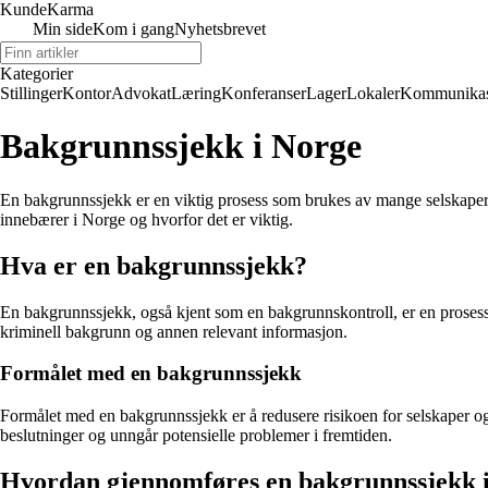
Kunde
Karma
Min side
Kom i gang
Nyhetsbrevet
Kategorier
Stillinger
Kontor
Advokat
Læring
Konferanser
Lager
Lokaler
Kommunikas
Bakgrunnssjekk i Norge
En bakgrunnssjekk er en viktig prosess som brukes av mange selskaper o
innebærer i Norge og hvorfor det er viktig.
Hva er en bakgrunnssjekk?
En bakgrunnssjekk, også kjent som en bakgrunnskontroll, er en prosess 
kriminell bakgrunn og annen relevant informasjon.
Formålet med en bakgrunnssjekk
Formålet med en bakgrunnssjekk er å redusere risikoen for selskaper o
beslutninger og unngår potensielle problemer i fremtiden.
Hvordan gjennomføres en bakgrunnssjekk 