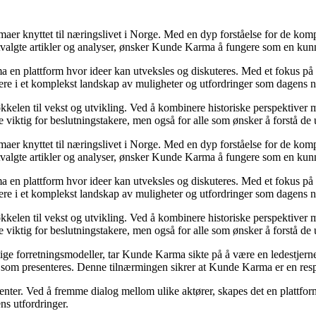
emaer knyttet til næringslivet i Norge. Med en dyp forståelse for de ko
utvalgte artikler og analyser, ønsker Kunde Karma å fungere som en kunn
ma en plattform hvor ideer kan utveksles og diskuteres. Med et fokus på 
igere i et komplekst landskap av muligheter og utfordringer som dagens n
kelen til vekst og utvikling. Ved å kombinere historiske perspektiver m
 viktig for beslutningstakere, men også for alle som ønsker å forstå d
emaer knyttet til næringslivet i Norge. Med en dyp forståelse for de ko
utvalgte artikler og analyser, ønsker Kunde Karma å fungere som en kunn
ma en plattform hvor ideer kan utveksles og diskuteres. Med et fokus på 
igere i et komplekst landskap av muligheter og utfordringer som dagens n
kelen til vekst og utvikling. Ved å kombinere historiske perspektiver m
 viktig for beslutningstakere, men også for alle som ønsker å forstå d
ige forretningsmodeller, tar Kunde Karma sikte på å være en ledestjerne 
nen som presenteres. Denne tilnærmingen sikrer at Kunde Karma er en res
senter. Ved å fremme dialog mellom ulike aktører, skapes det en plattf
ns utfordringer.