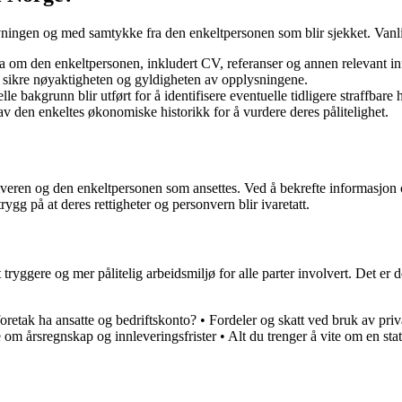
ingen og med samtykke fra den enkeltpersonen som blir sjekket. Vanli
a om den enkeltpersonen, inkludert CV, referanser og annen relevant i
r å sikre nøyaktigheten og gyldigheten av opplysningene.
e bakgrunn blir utført for å identifisere eventuelle tidligere straffbare 
en enkeltes økonomiske historikk for å vurdere deres pålitelighet.
veren og den enkeltpersonen som ansettes. Ved å bekrefte informasjon o
gg på at deres rettigheter og personvern blir ivaretatt.
tryggere og mer pålitelig arbeidsmiljø for alle parter involvert. Det er 
retak ha ansatte og bedriftskonto?
•
Fordeler og skatt ved bruk av pr
e om årsregnskap og innleveringsfrister
•
Alt du trenger å vite om en stat