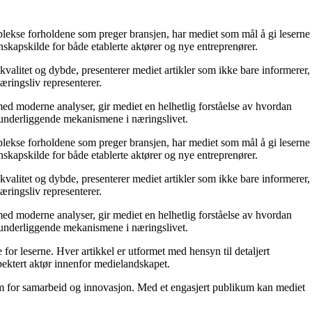
mplekse forholdene som preger bransjen, har mediet som mål å gi leserne
skapskilde for både etablerte aktører og nye entreprenører.
kvalitet og dybde, presenterer mediet artikler som ikke bare informerer,
æringsliv representerer.
ed moderne analyser, gir mediet en helhetlig forståelse av hvordan
e underliggende mekanismene i næringslivet.
mplekse forholdene som preger bransjen, har mediet som mål å gi leserne
skapskilde for både etablerte aktører og nye entreprenører.
kvalitet og dybde, presenterer mediet artikler som ikke bare informerer,
æringsliv representerer.
ed moderne analyser, gir mediet en helhetlig forståelse av hvordan
e underliggende mekanismene i næringslivet.
for leserne. Hver artikkel er utformet med hensyn til detaljert
pektert aktør innenfor medielandskapet.
orm for samarbeid og innovasjon. Med et engasjert publikum kan mediet