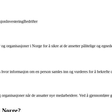
jon
Investering
Bedrifter
g organisasjoner i Norge for å sikre at de ansetter pålitelige og egned
hvor informasjon om en person samles inn og vurderes for å bekrefte de
g organisasjoner når de ansatter nye medarbeidere. Ved å gjennomføre g
i Norge?