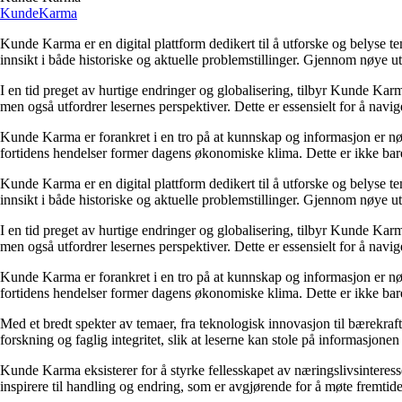
Kunde
Karma
Kunde Karma er en digital plattform dedikert til å utforske og belyse t
innsikt i både historiske og aktuelle problemstillinger. Gjennom nøye 
I en tid preget av hurtige endringer og globalisering, tilbyr Kunde Kar
men også utfordrer lesernes perspektiver. Dette er essensielt for å nav
Kunde Karma er forankret i en tro på at kunnskap og informasjon er nøk
fortidens hendelser former dagens økonomiske klima. Dette er ikke bare
Kunde Karma er en digital plattform dedikert til å utforske og belyse t
innsikt i både historiske og aktuelle problemstillinger. Gjennom nøye 
I en tid preget av hurtige endringer og globalisering, tilbyr Kunde Kar
men også utfordrer lesernes perspektiver. Dette er essensielt for å nav
Kunde Karma er forankret i en tro på at kunnskap og informasjon er nøk
fortidens hendelser former dagens økonomiske klima. Dette er ikke bare
Med et bredt spekter av temaer, fra teknologisk innovasjon til bærekraft
forskning og faglig integritet, slik at leserne kan stole på informasjo
Kunde Karma eksisterer for å styrke fellesskapet av næringslivsinteres
inspirere til handling og endring, som er avgjørende for å møte fremtide