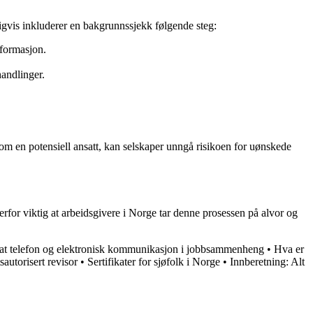
gvis inkluderer en bakgrunnssjekk følgende steg:
nformasjon.
handlinger.
m en potensiell ansatt, kan selskaper unngå risikoen for uønskede
derfor viktig at arbeidsgivere i Norge tar denne prosessen på alvor og
ivat telefon og elektronisk kommunikasjon i jobbsammenheng
•
Hva er
sautorisert revisor
•
Sertifikater for sjøfolk i Norge
•
Innberetning: Alt