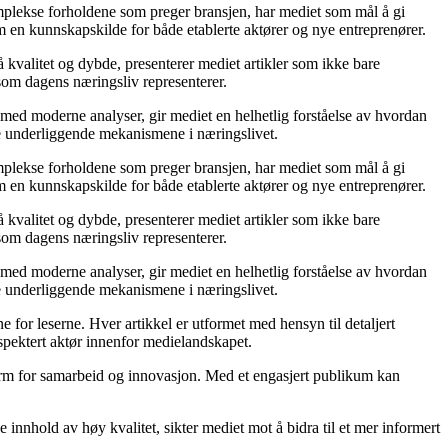
komplekse forholdene som preger bransjen, har mediet som mål å gi
m en kunnskapskilde for både etablerte aktører og nye entreprenører.
 kvalitet og dybde, presenterer mediet artikler som ikke bare
 som dagens næringsliv representerer.
 med moderne analyser, gir mediet en helhetlig forståelse av hvordan
de underliggende mekanismene i næringslivet.
komplekse forholdene som preger bransjen, har mediet som mål å gi
m en kunnskapskilde for både etablerte aktører og nye entreprenører.
 kvalitet og dybde, presenterer mediet artikler som ikke bare
 som dagens næringsliv representerer.
 med moderne analyser, gir mediet en helhetlig forståelse av hvordan
de underliggende mekanismene i næringslivet.
 for leserne. Hver artikkel er utformet med hensyn til detaljert
espektert aktør innenfor medielandskapet.
form for samarbeid og innovasjon. Med et engasjert publikum kan
innhold av høy kvalitet, sikter mediet mot å bidra til et mer informert