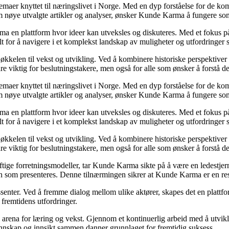
 temaer knyttet til næringslivet i Norge. Med en dyp forståelse for de 
nom nøye utvalgte artikler og analyser, ønsker Kunde Karma å fungere so
rma en plattform hvor ideer kan utveksles og diskuteres. Med et fokus på
elt for å navigere i et komplekst landskap av muligheter og utfordringer
kkelen til vekst og utvikling. Ved å kombinere historiske perspektiver
e viktig for beslutningstakere, men også for alle som ønsker å forstå 
 temaer knyttet til næringslivet i Norge. Med en dyp forståelse for de 
nom nøye utvalgte artikler og analyser, ønsker Kunde Karma å fungere so
rma en plattform hvor ideer kan utveksles og diskuteres. Med et fokus på
elt for å navigere i et komplekst landskap av muligheter og utfordringer
kkelen til vekst og utvikling. Ved å kombinere historiske perspektiver
e viktig for beslutningstakere, men også for alle som ønsker å forstå 
ftige forretningsmodeller, tar Kunde Karma sikte på å være en ledestjerne
jonen som presenteres. Denne tilnærmingen sikrer at Kunde Karma er en r
ssenter. Ved å fremme dialog mellom ulike aktører, skapes det en platt
 fremtidens utfordringer.
arena for læring og vekst. Gjennom et kontinuerlig arbeid med å utvikle 
nskap og innsikt sammen danner grunnlaget for fremtidig suksess.