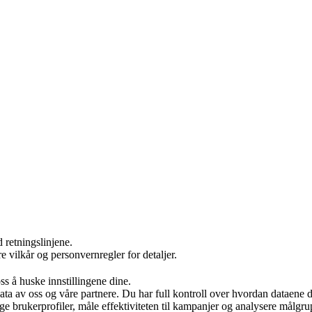
 retningslinjene.
re vilkår og personvernregler for detaljer.
s å huske innstillingene dine.
ata av oss og våre partnere. Du har full kontroll over hvordan dataene 
ge brukerprofiler, måle effektiviteten til kampanjer og analysere målgrup