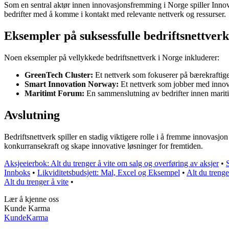
Som en sentral aktør innen innovasjonsfremming i Norge spiller Innovas
bedrifter med å komme i kontakt med relevante nettverk og ressurser.
Eksempler på suksessfulle bedriftsnettverk
Noen eksempler på vellykkede bedriftsnettverk i Norge inkluderer:
GreenTech Cluster:
Et nettverk som fokuserer på bærekraftige
Smart Innovation Norway:
Et nettverk som jobber med innov
Maritimt Forum:
En sammenslutning av bedrifter innen marit
Avslutning
Bedriftsnettverk spiller en stadig viktigere rolle i å fremme innovasj
konkurransekraft og skape innovative løsninger for fremtiden.
Aksjeeierbok: Alt du trenger å vite om salg og overføring av aksjer
•
Innboks
•
Likviditetsbudsjett: Mal, Excel og Eksempel
•
Alt du trenge
Alt du trenger å vite
•
Lær å kjenne oss
Kunde Karma
Kunde
Karma