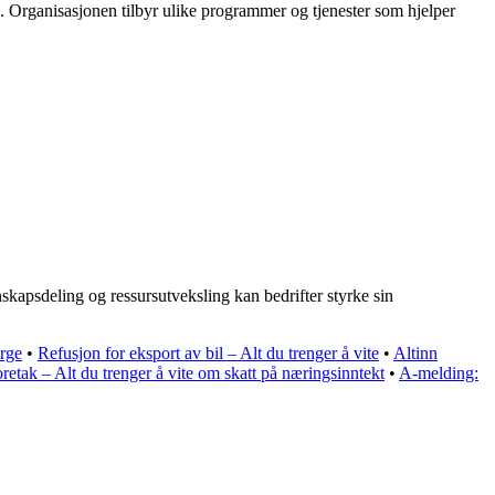
rk. Organisasjonen tilbyr ulike programmer og tjenester som hjelper
skapsdeling og ressursutveksling kan bedrifter styrke sin
orge
•
Refusjon for eksport av bil – Alt du trenger å vite
•
Altinn
retak – Alt du trenger å vite om skatt på næringsinntekt
•
A-melding: