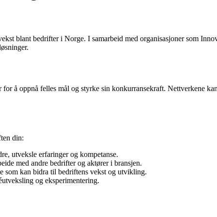
vekst blant bedrifter i Norge. I samarbeid med organisasjoner som Innova
løsninger.
 for å oppnå felles mål og styrke sin konkurransekraft. Nettverkene kan
ften din:
dre, utveksle erfaringer og kompetanse.
eide med andre bedrifter og aktører i bransjen.
te som kan bidra til bedriftens vekst og utvikling.
utveksling og eksperimentering.