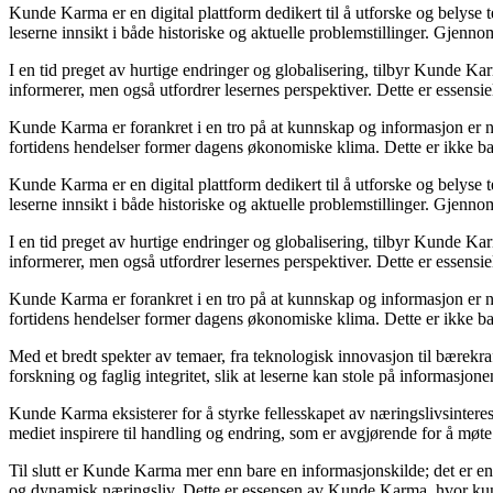
Kunde Karma er en digital plattform dedikert til å utforske og belyse
leserne innsikt i både historiske og aktuelle problemstillinger. Gjen
I en tid preget av hurtige endringer og globalisering, tilbyr Kunde Ka
informerer, men også utfordrer lesernes perspektiver. Dette er essensi
Kunde Karma er forankret i en tro på at kunnskap og informasjon er nø
fortidens hendelser former dagens økonomiske klima. Dette er ikke bar
Kunde Karma er en digital plattform dedikert til å utforske og belyse
leserne innsikt i både historiske og aktuelle problemstillinger. Gjen
I en tid preget av hurtige endringer og globalisering, tilbyr Kunde Ka
informerer, men også utfordrer lesernes perspektiver. Dette er essensi
Kunde Karma er forankret i en tro på at kunnskap og informasjon er nø
fortidens hendelser former dagens økonomiske klima. Dette er ikke bar
Med et bredt spekter av temaer, fra teknologisk innovasjon til bærekra
forskning og faglig integritet, slik at leserne kan stole på informas
Kunde Karma eksisterer for å styrke fellesskapet av næringslivsintere
mediet inspirere til handling og endring, som er avgjørende for å møte
Til slutt er Kunde Karma mer enn bare en informasjonskilde; det er en 
og dynamisk næringsliv. Dette er essensen av Kunde Karma, hvor kun