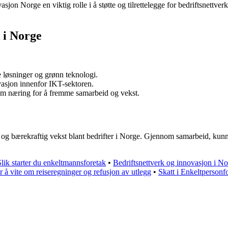
jon Norge en viktig rolle i å støtte og tilrettelegge for bedriftsnettve
 i Norge
 løsninger og grønn teknologi.
asjon innenfor IKT-sektoren.
im næring for å fremme samarbeid og vekst.
on og bærekraftig vekst blant bedrifter i Norge. Gjennom samarbeid, kunn
Slik starter du enkeltmannsforetak
•
Bedriftsnettverk og innovasjon i N
r å vite om reiseregninger og refusjon av utlegg
•
Skatt i Enkeltpersonfo