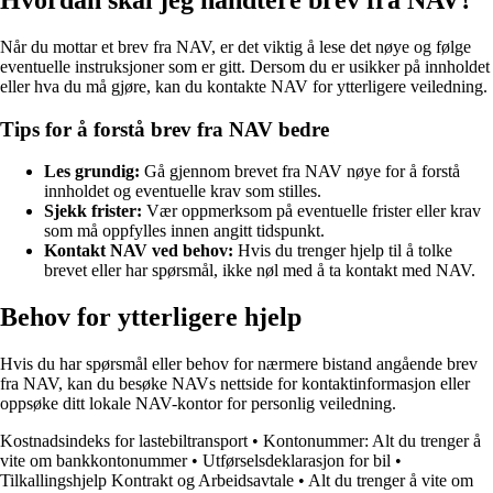
Når du mottar et brev fra NAV, er det viktig å lese det nøye og følge
eventuelle instruksjoner som er gitt. Dersom du er usikker på innholdet
eller hva du må gjøre, kan du kontakte NAV for ytterligere veiledning.
Tips for å forstå brev fra NAV bedre
Les grundig:
Gå gjennom brevet fra NAV nøye for å forstå
innholdet og eventuelle krav som stilles.
Sjekk frister:
Vær oppmerksom på eventuelle frister eller krav
som må oppfylles innen angitt tidspunkt.
Kontakt NAV ved behov:
Hvis du trenger hjelp til å tolke
brevet eller har spørsmål, ikke nøl med å ta kontakt med NAV.
Behov for ytterligere hjelp
Hvis du har spørsmål eller behov for nærmere bistand angående brev
fra NAV, kan du besøke NAVs nettside for kontaktinformasjon eller
oppsøke ditt lokale NAV-kontor for personlig veiledning.
Kostnadsindeks for lastebiltransport
•
Kontonummer: Alt du trenger å
vite om bankkontonummer
•
Utførselsdeklarasjon for bil
•
Tilkallingshjelp Kontrakt og Arbeidsavtale
•
Alt du trenger å vite om