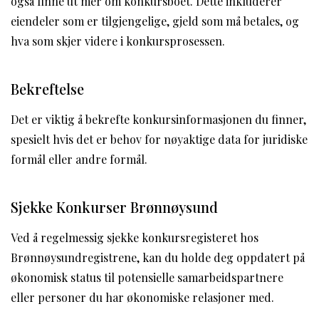
også finne ut mer om konkursboet. Dette inkluderer
eiendeler som er tilgjengelige, gjeld som må betales, og
hva som skjer videre i konkursprosessen.
Bekreftelse
Det er viktig å bekrefte konkursinformasjonen du finner,
spesielt hvis det er behov for nøyaktige data for juridiske
formål eller andre formål.
Sjekke Konkurser Brønnøysund
Ved å regelmessig sjekke konkursregisteret hos
Brønnøysundregistrene, kan du holde deg oppdatert på
økonomisk status til potensielle samarbeidspartnere
eller personer du har økonomiske relasjoner med.