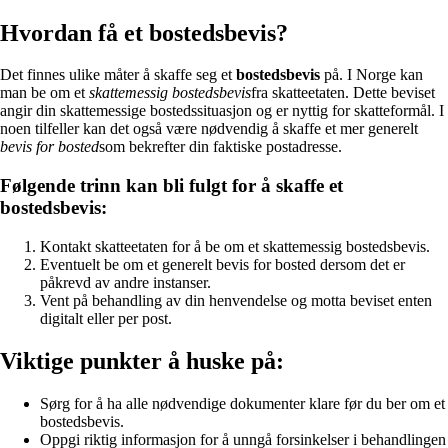
Hvordan få et bostedsbevis?
Det finnes ulike måter å skaffe seg et
bostedsbevis
på. I Norge kan
man be om et
skattemessig bostedsbevis
fra skatteetaten. Dette beviset
angir din skattemessige bostedssituasjon og er nyttig for skatteformål. I
noen tilfeller kan det også være nødvendig å skaffe et mer generelt
bevis for bosted
som bekrefter din faktiske postadresse.
Følgende trinn kan bli fulgt for å skaffe et
bostedsbevis:
Kontakt skatteetaten for å be om et skattemessig bostedsbevis.
Eventuelt be om et generelt bevis for bosted dersom det er
påkrevd av andre instanser.
Vent på behandling av din henvendelse og motta beviset enten
digitalt eller per post.
Viktige punkter å huske på:
Sørg for å ha alle nødvendige dokumenter klare før du ber om et
bostedsbevis.
Oppgi riktig informasjon for å unngå forsinkelser i behandlingen