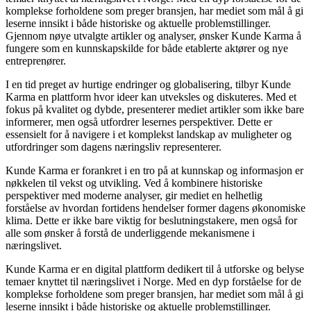
komplekse forholdene som preger bransjen, har mediet som mål å gi
leserne innsikt i både historiske og aktuelle problemstillinger.
Gjennom nøye utvalgte artikler og analyser, ønsker Kunde Karma å
fungere som en kunnskapskilde for både etablerte aktører og nye
entreprenører.
I en tid preget av hurtige endringer og globalisering, tilbyr Kunde
Karma en plattform hvor ideer kan utveksles og diskuteres. Med et
fokus på kvalitet og dybde, presenterer mediet artikler som ikke bare
informerer, men også utfordrer lesernes perspektiver. Dette er
essensielt for å navigere i et komplekst landskap av muligheter og
utfordringer som dagens næringsliv representerer.
Kunde Karma er forankret i en tro på at kunnskap og informasjon er
nøkkelen til vekst og utvikling. Ved å kombinere historiske
perspektiver med moderne analyser, gir mediet en helhetlig
forståelse av hvordan fortidens hendelser former dagens økonomiske
klima. Dette er ikke bare viktig for beslutningstakere, men også for
alle som ønsker å forstå de underliggende mekanismene i
næringslivet.
Kunde Karma er en digital plattform dedikert til å utforske og belyse
temaer knyttet til næringslivet i Norge. Med en dyp forståelse for de
komplekse forholdene som preger bransjen, har mediet som mål å gi
leserne innsikt i både historiske og aktuelle problemstillinger.