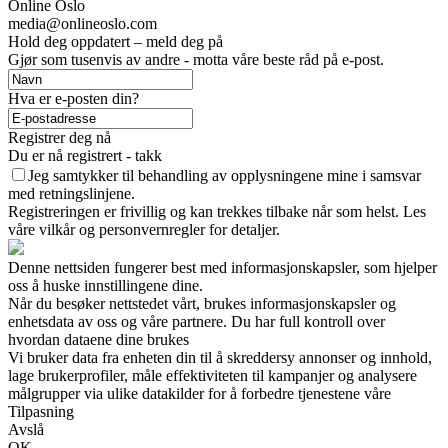
Online Oslo
media@onlineoslo.com
Hold deg oppdatert – meld deg på
Gjør som tusenvis av andre - motta våre beste råd på e-post.
Hva er e-posten din?
Registrer deg nå
Du er nå registrert - takk
Jeg samtykker til behandling av opplysningene mine i samsvar
med retningslinjene.
Registreringen er frivillig og kan trekkes tilbake når som helst. Les
våre vilkår og personvernregler for detaljer.
Denne nettsiden fungerer best med informasjonskapsler, som hjelper
oss å huske innstillingene dine.
Når du besøker nettstedet vårt, brukes informasjonskapsler og
enhetsdata av oss og våre partnere. Du har full kontroll over
hvordan dataene dine brukes
Vi bruker data fra enheten din til å skreddersy annonser og innhold,
lage brukerprofiler, måle effektiviteten til kampanjer og analysere
målgrupper via ulike datakilder for å forbedre tjenestene våre
Tilpasning
Avslå
OK