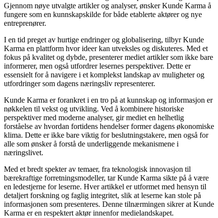
Gjennom nøye utvalgte artikler og analyser, ønsker Kunde Karma å
fungere som en kunnskapskilde for både etablerte aktører og nye
entreprenører.
I en tid preget av hurtige endringer og globalisering, tilbyr Kunde
Karma en plattform hvor ideer kan utveksles og diskuteres. Med et
fokus på kvalitet og dybde, presenterer mediet artikler som ikke bare
informerer, men også utfordrer lesernes perspektiver. Dette er
essensielt for å navigere i et komplekst landskap av muligheter og
utfordringer som dagens næringsliv representerer.
Kunde Karma er forankret i en tro på at kunnskap og informasjon er
nøkkelen til vekst og utvikling. Ved å kombinere historiske
perspektiver med moderne analyser, gir mediet en helhetlig
forståelse av hvordan fortidens hendelser former dagens økonomiske
klima. Dette er ikke bare viktig for beslutningstakere, men også for
alle som ønsker å forstå de underliggende mekanismene i
næringslivet.
Med et bredt spekter av temaer, fra teknologisk innovasjon til
bærekraftige forretningsmodeller, tar Kunde Karma sikte på å være
en ledestjerne for leserne. Hver artikkel er utformet med hensyn til
detaljert forskning og faglig integritet, slik at leserne kan stole på
informasjonen som presenteres. Denne tilnærmingen sikrer at Kunde
Karma er en respektert aktør innenfor medielandskapet.