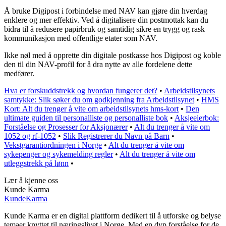
Å bruke Digipost i forbindelse med NAV kan gjøre din hverdag
enklere og mer effektiv. Ved å digitalisere din postmottak kan du
bidra til å redusere papirbruk og samtidig sikre en trygg og rask
kommunikasjon med offentlige etater som NAV.
Ikke nøl med å opprette din digitale postkasse hos Digipost og koble
den til din NAV-profil for å dra nytte av alle fordelene dette
medfører.
Hva er forskuddstrekk og hvordan fungerer det?
•
Arbeidstilsynets
samtykke: Slik søker du om godkjenning fra Arbeidstilsynet
•
HMS
Kort: Alt du trenger å vite om arbeidstilsynets hms-kort
•
Den
ultimate guiden til personalliste og personalliste bok
•
Aksjeeierbok:
Forståelse og Prosesser for Aksjonærer
•
Alt du trenger å vite om
1052 og rf-1052
•
Slik Registrerer du Navn på Barn
•
Vekstgarantiordningen i Norge
•
Alt du trenger å vite om
sykepenger og sykemelding regler
•
Alt du trenger å vite om
utleggstrekk på lønn
•
Lær å kjenne oss
Kunde Karma
Kunde
Karma
Kunde Karma er en digital plattform dedikert til å utforske og belyse
temaer knyttet til næringslivet i Norge. Med en dyp forståelse for de