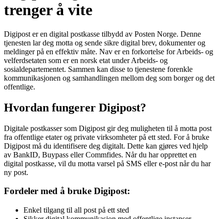
trenger å vite
Digipost er en digital postkasse tilbydd av Posten Norge. Denne
tjenesten lar deg motta og sende sikre digital brev, dokumenter og
meldinger på en effektiv måte. Nav er en forkortelse for Arbeids- og
velferdsetaten som er en norsk etat under Arbeids- og
sosialdepartementet. Sammen kan disse to tjenestene forenkle
kommunikasjonen og samhandlingen mellom deg som borger og det
offentlige.
Hvordan fungerer Digipost?
Digitale postkasser som Digipost gir deg muligheten til å motta post
fra offentlige etater og private virksomheter på ett sted. For å bruke
Digipost må du identifisere deg digitalt. Dette kan gjøres ved hjelp
av BankID, Buypass eller Commfides. Når du har opprettet en
digital postkasse, vil du motta varsel på SMS eller e-post når du har
ny post.
Fordeler med å bruke Digipost:
Enkel tilgang til all post på ett sted
Sikker digital kommunikasjon med offentlige instanser