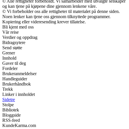
© Alle rettigheter forbeholdt. Vi samarbeider med utvalgte selskaper
og kan tjene på kjøpene dine gjennom lenkene våre.
© Vi forbeholder oss alle rettigheter til materialet på denne siden.
Noen lenker kan tjene oss gjennom tilknyttede programmer.
Kopiering eller videresending krever tillatelse.
Bli kjent med oss
Vår reise
Verdier og oppdrag
Bidragsytere
Send støtte
Grener
Innhold
Gaver til deg
Fordeler
Brukeranmeldelser
Handleguider
Brukerhåndbok
Trekk
Linker i innholdet
Sidetre
Stolpe
Bibliotek
Bloggside
RSS-feed
KundeKarma.com