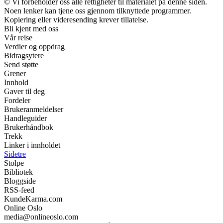
© Vi forbeholder oss alle rettigheter til materialet på denne siden.
Noen lenker kan tjene oss gjennom tilknyttede programmer.
Kopiering eller videresending krever tillatelse.
Bli kjent med oss
Vår reise
Verdier og oppdrag
Bidragsytere
Send støtte
Grener
Innhold
Gaver til deg
Fordeler
Brukeranmeldelser
Handleguider
Brukerhåndbok
Trekk
Linker i innholdet
Sidetre
Stolpe
Bibliotek
Bloggside
RSS-feed
KundeKarma.com
Online Oslo
media@onlineoslo.com