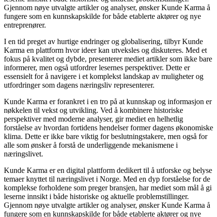
Gjennom nøye utvalgte artikler og analyser, ønsker Kunde Karma å
fungere som en kunnskapskilde for både etablerte aktører og nye
entreprenører.
I en tid preget av hurtige endringer og globalisering, tilbyr Kunde
Karma en plattform hvor ideer kan utveksles og diskuteres. Med et
fokus på kvalitet og dybde, presenterer mediet artikler som ikke bare
informerer, men også utfordrer lesernes perspektiver. Dette er
essensielt for å navigere i et komplekst landskap av muligheter og
utfordringer som dagens næringsliv representerer.
Kunde Karma er forankret i en tro på at kunnskap og informasjon er
nøkkelen til vekst og utvikling. Ved å kombinere historiske
perspektiver med moderne analyser, gir mediet en helhetlig
forståelse av hvordan fortidens hendelser former dagens økonomiske
klima. Dette er ikke bare viktig for beslutningstakere, men også for
alle som ønsker å forstå de underliggende mekanismene i
næringslivet.
Kunde Karma er en digital plattform dedikert til å utforske og belyse
temaer knyttet til næringslivet i Norge. Med en dyp forståelse for de
komplekse forholdene som preger bransjen, har mediet som mål å gi
leserne innsikt i både historiske og aktuelle problemstillinger.
Gjennom nøye utvalgte artikler og analyser, ønsker Kunde Karma å
fungere som en kunnskapskilde for både etablerte aktører og nye