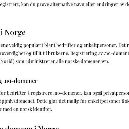
egistrert, kan du prøve alternative navn eller endringer av d
i Norge
ene veldig populært blant bedrifter og enkeltpersoner. Det 
roverdighet og tillit til brukerne. Registrering av .no-dome
 (Norid) som administrerer alle norske domenenavn.
og .no-domener
 for bedrifter å registrere .no-domener, kan også privatperso
ppnivådomenet. Dette gjør det mulig for enkeltpersoner å s
r med en norsk identitet.
e domene i Norge