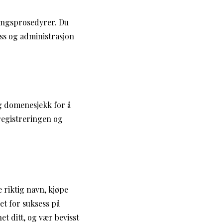
ringsprosedyrer. Du
ss og administrasjon
g domenesjekk for å
 registreringen og
 riktig navn, kjøpe
et for suksess på
t ditt, og vær bevisst