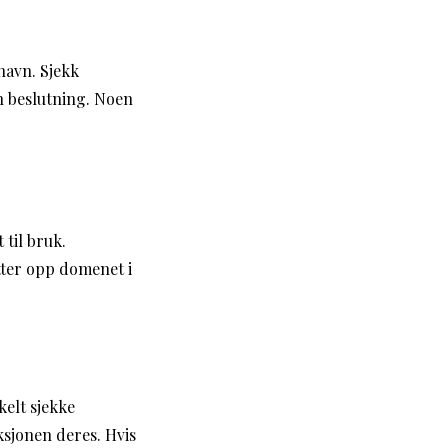
navn. Sjekk
n beslutning. Noen
 til bruk.
tter opp domenet i
kelt sjekke
ksjonen deres. Hvis