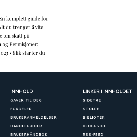
 En komplett guide for
Alt du trenger å vite
te om skatt på
n og Permisjoner:
2023
•
Slik starter du
INNHOLD
LINKER I INNHOLDET
GAVER TIL DEG
SIDETRE
FORDELER
STOLPE
BRUKERANMELDELSER
BIBLIOTEK
HANDLEGUIDER
BLOGGSIDE
BRUKERHÅNDBOK
RSS-FEED