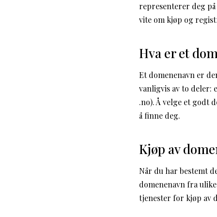
representerer deg på 
vite om kjøp og regi
Hva er et do
Et domenenavn er den u
vanligvis av to deler:
.no). Å velge et godt 
å finne deg.
Kjøp av dom
Når du har bestemt de
domenenavn fra ulike
tjenester for kjøp a