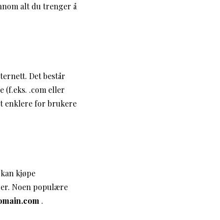
ennom alt du trenger å
ternett. Det består
 (f.eks. .com eller
et enklere for brukere
 kan kjøpe
rer. Noen populære
omain.com
.