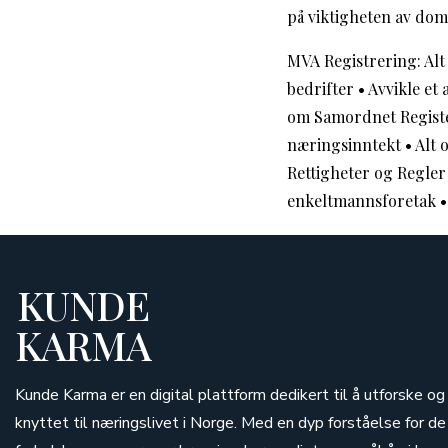
på viktigheten av dome
MVA Registrering: Alt
bedrifter
•
Avvikle et 
om Samordnet Regist
næringsinntekt
•
Alt 
Rettigheter og Regler
enkeltmannsforetak
KUNDE
KARMA
Kunde Karma er en digital plattform dedikert til å utforske o
knyttet til næringslivet i Norge. Med en dyp forståelse for 