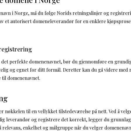
navn i Norge, må du følge Norids retningslinjer og registre
av et autorisert domeneleverandør for en enklere kjøpsprose
egistrering
et det perfekte domenenavnet, bør du gjennomføre en grundi
ngelig og egnet for ditt formål. Deretter kan du gå videre med
e til domenenavnet.
ng
nøkkelen til en vellykket tilstedeværelse på nett. Ved å velge
lig leverandør og registrere det korrekt, legger du grunnlag
på relevans, enkelhet og målgruppe når du velger domenenavne