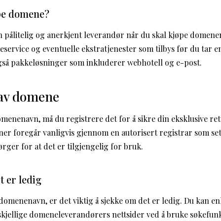
pe domene?
 en pålitelig og anerkjent leverandør når du skal kjøpe domene
ervice og eventuelle ekstratjenester som tilbys før du tar e
gså pakkeløsninger som inkluderer webhotell og e-post.
 av domene
menenavn, må du registrere det for å sikre din eksklusive rett
er foregår vanligvis gjennom en autorisert registrar som se
ger for at det er tilgjengelig for bruk.
 er ledig
domenenavn, er det viktig å sjekke om det er ledig. Du kan en
rskjellige domeneleverandørers nettsider ved å bruke søkefun