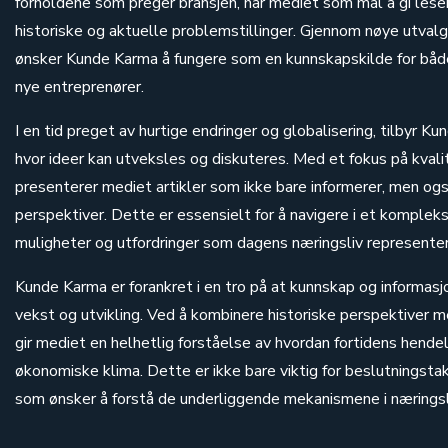
forholdene som preger bransjen, har mediet som mål å gi leser
historiske og aktuelle problemstillinger. Gjennom nøye utvalgt
ønsker Kunde Karma å fungere som en kunnskapskilde for båd
nye entreprenører.
I en tid preget av hurtige endringer og globalisering, tilbyr K
hvor ideer kan utveksles og diskuteres. Med et fokus på kvali
presenterer mediet artikler som ikke bare informerer, men ogs
perspektiver. Dette er essensielt for å navigere i et komplek
muligheter og utfordringer som dagens næringsliv representer
Kunde Karma er forankret i en tro på at kunnskap og informasjo
vekst og utvikling. Ved å kombinere historiske perspektiver 
gir mediet en helhetlig forståelse av hvordan fortidens hend
økonomiske klima. Dette er ikke bare viktig for beslutningsta
som ønsker å forstå de underliggende mekanismene i næringsl