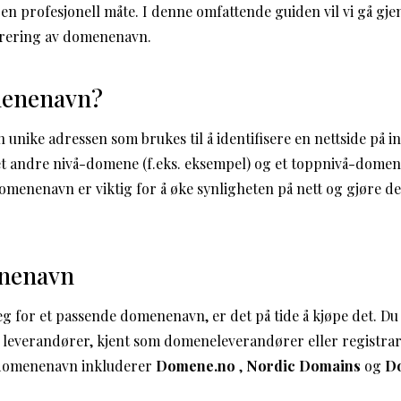
en profesjonell måte. I denne omfattende guiden vil vi gå gj
strering av domenenavn.
menenavn?
nike adressen som brukes til å identifisere en nettside på in
 et andre nivå-domene (f.eks. eksempel) og et toppnivå-domene
domenenavn er viktig for å øke synligheten på nett og gjøre d
enenavn
g for et passende domenenavn, er det på tide å kjøpe det. Du
 leverandører, kjent som domeneleverandører eller registra
v domenenavn inkluderer
Domene.no
,
Nordic Domains
og
D