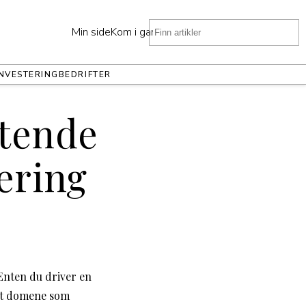
Min side
Kom i gang
INVESTERING
BEDRIFTER
tende
rering
 Enten du driver en
 et domene som