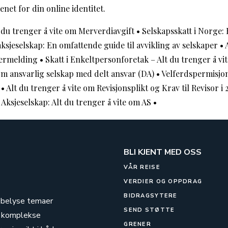
net for din online identitet.
 du trenger å vite om Merverdiavgift
•
Selskapsskatt i Norge:
aksjeselskap: En omfattende guide til avvikling av selskaper
•
ermelding
•
Skatt i Enkeltpersonforetak – Alt du trenger å vi
om ansvarlig selskap med delt ansvar (DA)
•
Velferdspermisjo
•
Alt du trenger å vite om Revisjonsplikt og Krav til Revisor i 
•
Aksjeselskap: Alt du trenger å vite om AS
•
BLI KJENT MED OSS
VÅR REISE
VERDIER OG OPPDRAG
BIDRAGSYTERE
g belyse temaer
SEND STØTTE
de komplekse
GRENER