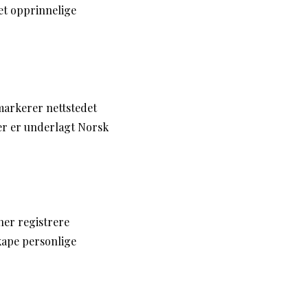
et opprinnelige
markerer nettstedet
ner er underlagt Norsk
ner registrere
kape personlige