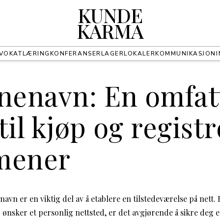
KUNDE
KARMA
VOKAT
LÆRING
KONFERANSER
LAGER
LOKALER
KOMMUNIKASJON
enavn: En omfat
til kjøp og regist
mener
avn er en viktig del av å etablere en tilstedeværelse på nett.
er ønsker et personlig nettsted, er det avgjørende å sikre deg