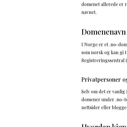
domenet allerede er r
navnet.
Domenenavn 
I Norge er et .no-dom
som norsk og kan gi t
Registreringssentral
Privatpersoner 
Selv om det er vanlig
domener under .no-to
nettsider eller blogge
Hvordan kjøp