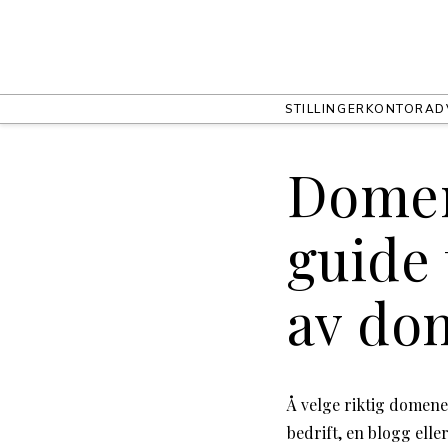
STILLINGER
KONTOR
AD
Domen
guide 
av do
Å velge riktig domenen
bedrift, en blogg ell