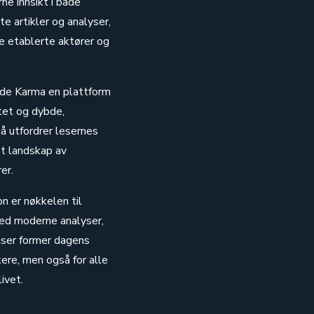
ne innsikt i både
e artikler og analyser,
e etablerte aktører og
unde Karma en plattform
tet og dybde,
å utfordrer lesernes
st landskap av
er.
n er nøkkelen til
med moderne analyser,
elser former dagens
kere, men også for alle
ivet.