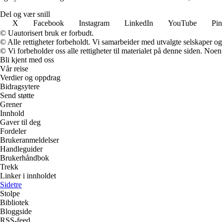
Del og vær snill
X
Facebook
Instagram
LinkedIn
YouTube
Pin
© Uautorisert bruk er forbudt.
© Alle rettigheter forbeholdt. Vi samarbeider med utvalgte selskaper o
© Vi forbeholder oss alle rettigheter til materialet på denne siden. Noe
Bli kjent med oss
Vår reise
Verdier og oppdrag
Bidragsytere
Send støtte
Grener
Innhold
Gaver til deg
Fordeler
Brukeranmeldelser
Handleguider
Brukerhåndbok
Trekk
Linker i innholdet
Sidetre
Stolpe
Bibliotek
Bloggside
RSS-feed