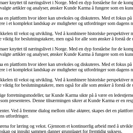
emaer knyttet til næringslivet i Norge. Med en dyp forståelse for de ko
utvalgte artikler og analyser, ønsker Kunde Karma å fungere som en kunn
ma en plattform hvor ideer kan utveksles og diskuteres. Med et fokus på 
igere i et komplekst landskap av muligheter og utfordringer som dagens n
kelen til vekst og utvikling. Ved å kombinere historiske perspektiver m
 viktig for beslutningstakere, men også for alle som ønsker å forstå d
emaer knyttet til næringslivet i Norge. Med en dyp forståelse for de ko
utvalgte artikler og analyser, ønsker Kunde Karma å fungere som en kunn
ma en plattform hvor ideer kan utveksles og diskuteres. Med et fokus på 
igere i et komplekst landskap av muligheter og utfordringer som dagens n
kelen til vekst og utvikling. Ved å kombinere historiske perspektiver m
 viktig for beslutningstakere, men også for alle som ønsker å forstå d
ige forretningsmodeller, tar Kunde Karma sikte på å være en ledestjerne 
nen som presenteres. Denne tilnærmingen sikrer at Kunde Karma er en res
senter. Ved å fremme dialog mellom ulike aktører, skapes det en plattf
ns utfordringer.
rena for læring og vekst. Gjennom et kontinuerlig arbeid med å utvikle i
skap og innsikt sammen danner grunnlaget for fremtidig suksess.