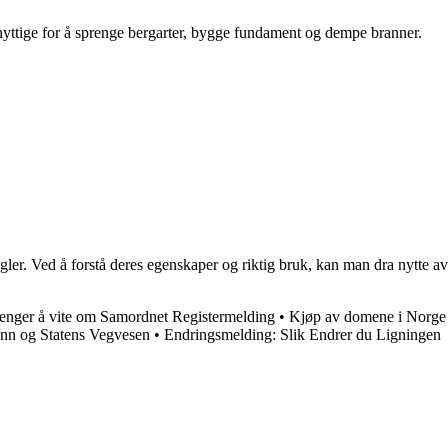
 nyttige for å sprenge bergarter, bygge fundament og dempe branner.
egler. Ved å forstå deres egenskaper og riktig bruk, kan man dra nytte av
renger å vite om Samordnet Registermelding
•
Kjøp av domene i Norge
tinn og Statens Vegvesen
•
Endringsmelding: Slik Endrer du Ligningen