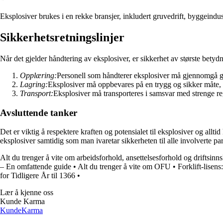
Eksplosiver brukes i en rekke bransjer, inkludert gruvedrift, byggeind
Sikkerhetsretningslinjer
Når det gjelder håndtering av eksplosiver, er sikkerhet av største betydn
Opplæring:
Personell som håndterer eksplosiver må gjennomgå g
Lagring:
Eksplosiver må oppbevares på en trygg og sikker måte, la
Transport:
Eksplosiver må transporteres i samsvar med strenge regl
Avsluttende tanker
Det er viktig å respektere kraften og potensialet til eksplosiver og all
eksplosiver samtidig som man ivaretar sikkerheten til alle involverte par
Alt du trenger å vite om arbeidsforhold, ansettelsesforhold og driftsin
– En omfattende guide
•
Alt du trenger å vite om OFU
•
Forklift-lisens
for Tidligere År til 1366
•
Lær å kjenne oss
Kunde Karma
Kunde
Karma