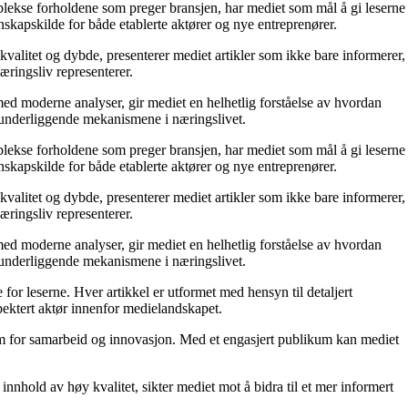
mplekse forholdene som preger bransjen, har mediet som mål å gi leserne
skapskilde for både etablerte aktører og nye entreprenører.
kvalitet og dybde, presenterer mediet artikler som ikke bare informerer,
æringsliv representerer.
ed moderne analyser, gir mediet en helhetlig forståelse av hvordan
e underliggende mekanismene i næringslivet.
mplekse forholdene som preger bransjen, har mediet som mål å gi leserne
skapskilde for både etablerte aktører og nye entreprenører.
kvalitet og dybde, presenterer mediet artikler som ikke bare informerer,
æringsliv representerer.
ed moderne analyser, gir mediet en helhetlig forståelse av hvordan
e underliggende mekanismene i næringslivet.
for leserne. Hver artikkel er utformet med hensyn til detaljert
pektert aktør innenfor medielandskapet.
orm for samarbeid og innovasjon. Med et engasjert publikum kan mediet
nnhold av høy kvalitet, sikter mediet mot å bidra til et mer informert