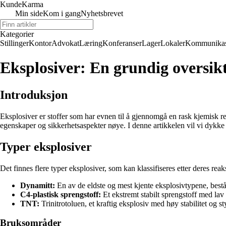
Kunde
Karma
Min side
Kom i gang
Nyhetsbrevet
Kategorier
Stillinger
Kontor
Advokat
Læring
Konferanser
Lager
Lokaler
Kommunikas
Eksplosiver: En grundig oversik
Introduksjon
Eksplosiver er stoffer som har evnen til å gjennomgå en rask kjemisk rea
egenskaper og sikkerhetsaspekter nøye. I denne artikkelen vil vi dykke 
Typer eksplosiver
Det finnes flere typer eksplosiver, som kan klassifiseres etter deres rea
Dynamitt:
En av de eldste og mest kjente eksplosivtypene, beståe
C4-plastisk sprengstoff:
Et ekstremt stabilt sprengstoff med lav 
TNT:
Trinitrotoluen, et kraftig eksplosiv med høy stabilitet og st
Bruksområder