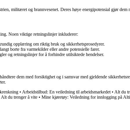
ustrien, militæret og brannvesenet. Deres høye energipotensial gjør dem
ing. Noen viktige retningslinjer inkluderer:
rundig opplæring om riktig bruk og sikkerhetsprosedyrer.
ngt borte fra varmekilder eller andre potensielle farer.
er og retningslinjer for å forhindre utilsiktede hendelser.
tid håndtere dem med forsiktighet og i samsvar med gjeldende sikkerhetsr
ter.
nskrenkning
•
Arbeidstilbud: En veiledning til arbeidsmarkedet
•
Alt du t
: Alt du trenger å vite
•
Mine kjøretøy: Veiledning for innlogging på Al