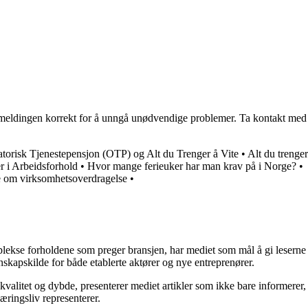
ingsmeldingen korrekt for å unngå unødvendige problemer. Ta kontakt med
atorisk Tjenestepensjon (OTP) og Alt du Trenger å Vite
•
Alt du trenger
r i Arbeidsforhold
•
Hvor mange ferieuker har man krav på i Norge?
•
te om virksomhetsoverdragelse
•
mplekse forholdene som preger bransjen, har mediet som mål å gi leserne
skapskilde for både etablerte aktører og nye entreprenører.
kvalitet og dybde, presenterer mediet artikler som ikke bare informerer,
æringsliv representerer.