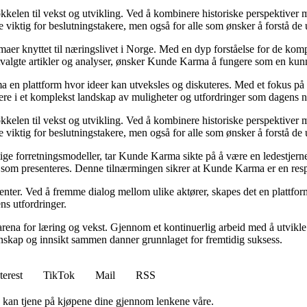
kelen til vekst og utvikling. Ved å kombinere historiske perspektiver m
 viktig for beslutningstakere, men også for alle som ønsker å forstå d
emaer knyttet til næringslivet i Norge. Med en dyp forståelse for de ko
utvalgte artikler og analyser, ønsker Kunde Karma å fungere som en kunn
ma en plattform hvor ideer kan utveksles og diskuteres. Med et fokus på 
igere i et komplekst landskap av muligheter og utfordringer som dagens n
kelen til vekst og utvikling. Ved å kombinere historiske perspektiver m
 viktig for beslutningstakere, men også for alle som ønsker å forstå d
ige forretningsmodeller, tar Kunde Karma sikte på å være en ledestjerne 
nen som presenteres. Denne tilnærmingen sikrer at Kunde Karma er en res
senter. Ved å fremme dialog mellom ulike aktører, skapes det en plattf
ns utfordringer.
rena for læring og vekst. Gjennom et kontinuerlig arbeid med å utvikle i
skap og innsikt sammen danner grunnlaget for fremtidig suksess.
terest
TikTok
Mail
RSS
g kan tjene på kjøpene dine gjennom lenkene våre.