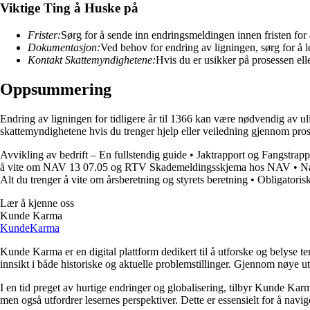
Viktige Ting å Huske på
Frister:
Sørg for å sende inn endringsmeldingen innen fristen for å
Dokumentasjon:
Ved behov for endring av ligningen, sørg for å
Kontakt Skattemyndighetene:
Hvis du er usikker på prosessen ell
Oppsummering
Endring av ligningen for tidligere år til 1366 kan være nødvendig av u
skattemyndighetene hvis du trenger hjelp eller veiledning gjennom pro
Avvikling av bedrift – En fullstendig guide
•
Jaktrapport og Fangstrap
å vite om NAV 13 07.05 og RTV Skademeldingsskjema hos NAV
•
Na
Alt du trenger å vite om årsberetning og styrets beretning
•
Obligatoris
Lær å kjenne oss
Kunde Karma
Kunde
Karma
Kunde Karma er en digital plattform dedikert til å utforske og belyse t
innsikt i både historiske og aktuelle problemstillinger. Gjennom nøye 
I en tid preget av hurtige endringer og globalisering, tilbyr Kunde Kar
men også utfordrer lesernes perspektiver. Dette er essensielt for å nav