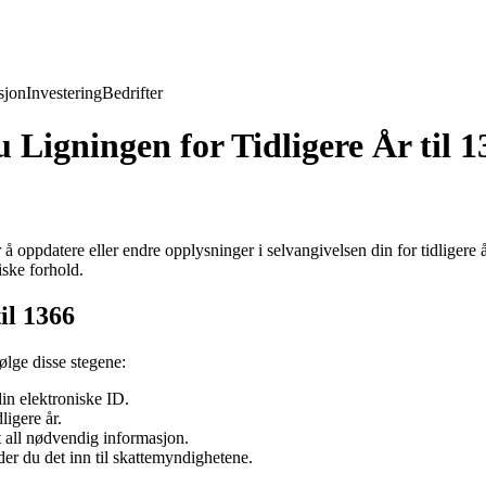
jon
Investering
Bedrifter
Ligningen for Tidligere År til 1
 oppdatere eller endre opplysninger i selvangivelsen din for tidligere å
iske forhold.
il 1366
ølge disse stegene:
din elektroniske ID.
ligere år.
t all nødvendig informasjon.
der du det inn til skattemyndighetene.