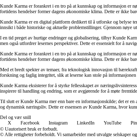
Kunde Karma er forankret i en tro på at kunnskap og informasjon er nøk
fortidens hendelser former dagens økonomiske klima. Dette er ikke bare
Kunde Karma er en digital plattform dedikert til å utforske og belyse t
innsikt i både historiske og aktuelle problemstillinger. Gjennom nøye 
I en tid preget av hurtige endringer og globalisering, tilbyr Kunde Kar
men også utfordrer lesernes perspektiver. Dette er essensielt for å nav
Kunde Karma er forankret i en tro på at kunnskap og informasjon er nøk
fortidens hendelser former dagens økonomiske klima. Dette er ikke bare
Med et bredt spekter av temaer, fra teknologisk innovasjon til bærekraft
forskning og faglig integritet, slik at leserne kan stole på informasjo
Kunde Karma eksisterer for å styrke fellesskapet av næringslivsinteres
inspirere til handling og endring, som er avgjørende for å møte fremtide
Til slutt er Kunde Karma mer enn bare en informasjonskilde; det er en a
og dynamisk næringsliv. Dette er essensen av Kunde Karma, hvor kunn
Del og vær snill
X
Facebook
Instagram
LinkedIn
YouTube
Pin
© Uautorisert bruk er forbudt.
© Alle rettigheter forbeholdt. Vi samarbeider med utvalgte selskaper o