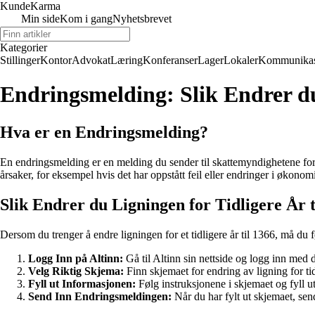
Kunde
Karma
Min side
Kom i gang
Nyhetsbrevet
Kategorier
Stillinger
Kontor
Advokat
Læring
Konferanser
Lager
Lokaler
Kommunikas
Endringsmelding: Slik Endrer du 
Hva er en Endringsmelding?
En endringsmelding er en melding du sender til skattemyndighetene for å
årsaker, for eksempel hvis det har oppstått feil eller endringer i økonom
Slik Endrer du Ligningen for Tidligere År t
Dersom du trenger å endre ligningen for et tidligere år til 1366, må du f
Logg Inn på Altinn:
Gå til Altinn sin nettside og logg inn med 
Velg Riktig Skjema:
Finn skjemaet for endring av ligning for tid
Fyll ut Informasjonen:
Følg instruksjonene i skjemaet og fyll u
Send Inn Endringsmeldingen:
Når du har fylt ut skjemaet, sen