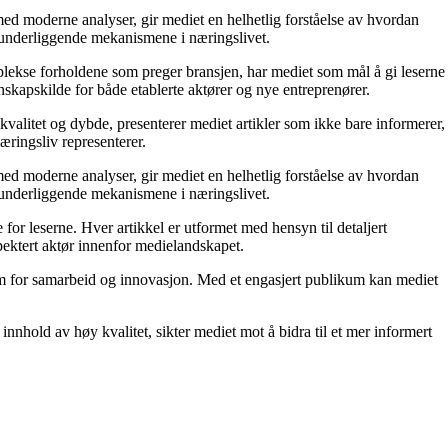
ed moderne analyser, gir mediet en helhetlig forståelse av hvordan
e underliggende mekanismene i næringslivet.
mplekse forholdene som preger bransjen, har mediet som mål å gi leserne
skapskilde for både etablerte aktører og nye entreprenører.
kvalitet og dybde, presenterer mediet artikler som ikke bare informerer,
æringsliv representerer.
ed moderne analyser, gir mediet en helhetlig forståelse av hvordan
e underliggende mekanismene i næringslivet.
for leserne. Hver artikkel er utformet med hensyn til detaljert
pektert aktør innenfor medielandskapet.
orm for samarbeid og innovasjon. Med et engasjert publikum kan mediet
nnhold av høy kvalitet, sikter mediet mot å bidra til et mer informert