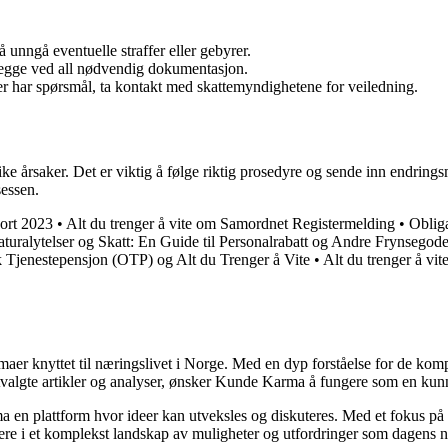
 unngå eventuelle straffer eller gebyrer.
 legge ved all nødvendig dokumentasjon.
er har spørsmål, ta kontakt med skattemyndighetene for veiledning.
like årsaker. Det er viktig å følge riktig prosedyre og sende inn endr
sessen.
port 2023
•
Alt du trenger å vite om Samordnet Registermelding
•
Oblig
turalytelser og Skatt: En Guide til Personalrabatt og Andre Frynsegode
k Tjenestepensjon (OTP) og Alt du Trenger å Vite
•
Alt du trenger å vi
emaer knyttet til næringslivet i Norge. Med en dyp forståelse for de ko
utvalgte artikler og analyser, ønsker Kunde Karma å fungere som en kunn
ma en plattform hvor ideer kan utveksles og diskuteres. Med et fokus på 
igere i et komplekst landskap av muligheter og utfordringer som dagens n