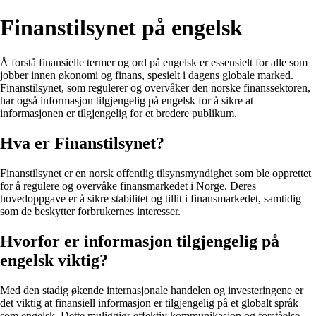
Finanstilsynet på engelsk
Å forstå finansielle termer og ord på engelsk er essensielt for alle som
jobber innen økonomi og finans, spesielt i dagens globale marked.
Finanstilsynet, som regulerer og overvåker den norske finanssektoren,
har også informasjon tilgjengelig på engelsk for å sikre at
informasjonen er tilgjengelig for et bredere publikum.
Hva er Finanstilsynet?
Finanstilsynet er en norsk offentlig tilsynsmyndighet som ble opprettet
for å regulere og overvåke finansmarkedet i Norge. Deres
hovedoppgave er å sikre stabilitet og tillit i finansmarkedet, samtidig
som de beskytter forbrukernes interesser.
Hvorfor er informasjon tilgjengelig på
engelsk viktig?
Med den stadig økende internasjonale handelen og investeringene er
det viktig at finansiell informasjon er tilgjengelig på et globalt språk
som engelsk. Dette muliggjør effektiv kommunikasjon og forståelse