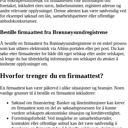
For enkeltpersonforetak vil firmaattesten vise informasjon om
foretaket, inkludert eiers navn, fødselsnummer, registrert adresse og
andre relevante opplysninger. Denne attesten kan være nødvendig ved
for eksempel søknad om lån, samarbeidspartnere eller offentlige
anbudskonkurranser.
Bestille firmaattest fra Brønnøysundregistrene
Å bestille en firmaattest fra Brønnøysundregistrene er en enkel prosess
som kan utføres elektronisk via Altinn-portalen eller per post. Du kan
søke etter firmaattester for både ditt eget selskap eller andre selskaper,
så lenge du har tilstrekkelig informasjon om selskapet du ønsker å
innhente opplysninger om.
Hvorfor trenger du en firmaattest?
En firmaattest kan være påkrevd i ulike situasjoner og bransjer. Noen
vanlige grunner til å bestille en firmaattest inkluderer:
Søknad om finansiering: Banker og låneinstitusjoner kan kreve
en firmaattest som en del av søknadsprosessen for å kunne
vurdere selskapets økonomiske situasjon og kredittverdighet.
Forretningsforhold: Ved inngåelse av samarbeidsavtaler,
kontrakter eller offentlige anbud kan det være nødvendig å