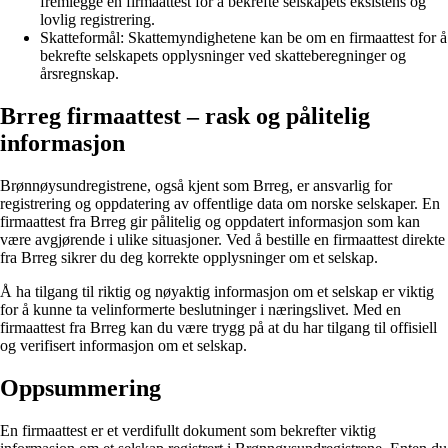
fremlegge en firmaattest for å bekrefte selskapets eksistens og
lovlig registrering.
Skatteformål: Skattemyndighetene kan be om en firmaattest for å
bekrefte selskapets opplysninger ved skatteberegninger og
årsregnskap.
Brreg firmaattest – rask og pålitelig
informasjon
Brønnøysundregistrene, også kjent som Brreg, er ansvarlig for
registrering og oppdatering av offentlige data om norske selskaper. En
firmaattest fra Brreg gir pålitelig og oppdatert informasjon som kan
være avgjørende i ulike situasjoner. Ved å bestille en firmaattest direkte
fra Brreg sikrer du deg korrekte opplysninger om et selskap.
Å ha tilgang til riktig og nøyaktig informasjon om et selskap er viktig
for å kunne ta velinformerte beslutninger i næringslivet. Med en
firmaattest fra Brreg kan du være trygg på at du har tilgang til offisiell
og verifisert informasjon om et selskap.
Oppsummering
En firmaattest er et verdifullt dokument som bekrefter viktig