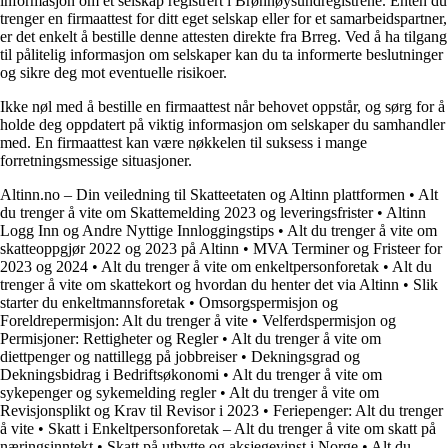
informasjon om et selskap registrert i Brønnøysundregistrene. Enten du
trenger en firmaattest for ditt eget selskap eller for et samarbeidspartner,
er det enkelt å bestille denne attesten direkte fra Brreg. Ved å ha tilgang
til pålitelig informasjon om selskaper kan du ta informerte beslutninger
og sikre deg mot eventuelle risikoer.
Ikke nøl med å bestille en firmaattest når behovet oppstår, og sørg for å
holde deg oppdatert på viktig informasjon om selskaper du samhandler
med. En firmaattest kan være nøkkelen til suksess i mange
forretningsmessige situasjoner.
Altinn.no – Din veiledning til Skatteetaten og Altinn plattformen
•
Alt
du trenger å vite om Skattemelding 2023 og leveringsfrister
•
Altinn
Logg Inn og Andre Nyttige Innloggingstips
•
Alt du trenger å vite om
skatteoppgjør 2022 og 2023 på Altinn
•
MVA Terminer og Fristeer for
2023 og 2024
•
Alt du trenger å vite om enkeltpersonforetak
•
Alt du
trenger å vite om skattekort og hvordan du henter det via Altinn
•
Slik
starter du enkeltmannsforetak
•
Omsorgspermisjon og
Foreldrepermisjon: Alt du trenger å vite
•
Velferdspermisjon og
Permisjoner: Rettigheter og Regler
•
Alt du trenger å vite om
diettpenger og nattillegg på jobbreiser
•
Dekningsgrad og
Dekningsbidrag i Bedriftsøkonomi
•
Alt du trenger å vite om
sykepenger og sykemelding regler
•
Alt du trenger å vite om
Revisjonsplikt og Krav til Revisor i 2023
•
Feriepenger: Alt du trenger
å vite
•
Skatt i Enkeltpersonforetak – Alt du trenger å vite om skatt på
næringsinntekt
•
Skatt på utbytte og aksjegevinst i Norge
•
Alt du