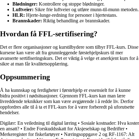
Blødninger:
Kontrollere og stoppe blødninger.
Luftveier:
Sikre frie luftveier og utføre munn-til-munn metoden.
HLR:
Hjerte-lunge-redning for personer i hjertestans.
Brannskader:
Riktig behandling av brannskader.
Hvordan få FFL-sertifisering?
Det er flere organisasjoner og kurstilbydere som tilbyr FFL-kurs. Disse
kursene kan være alt fra grunnleggende førstehjelpskurs til mer
avanserte sertifiseringskurs. Det er viktig å velge et anerkjent kurs for å
sikre at man får kvalitetsopplæring.
Oppsummering
Å ha kunnskap og ferdigheter i førstehjelp er essensielt for å kunne
bidra positivt i nødsituasjoner. Gjennom FFL-kurs kan man lære
livreddende teknikker som kan være avgjørende i å redde liv. Derfor
oppfordres alle til å ta et FFL-kurs for å være forberedt på uforutsette
hendelser.
Digilær: En veiledning til digital læring
•
Sosiale kostnader: Hva koster
en ansatt?
•
Endre Forskuddsskatt for Aksjeselskap og Bedrifter
•
Merkeregister for fiskefartøyer
•
Næringsoppgave 2 og RF-1167: Alt