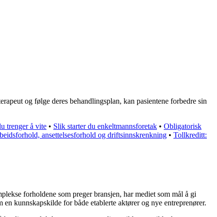
oterapeut og følge deres behandlingsplan, kan pasientene forbedre sin
du trenger å vite
•
Slik starter du enkeltmannsforetak
•
Obligatorisk
rbeidsforhold, ansettelsesforhold og driftsinnskrenkning
•
Tollkreditt:
komplekse forholdene som preger bransjen, har mediet som mål å gi
m en kunnskapskilde for både etablerte aktører og nye entreprenører.