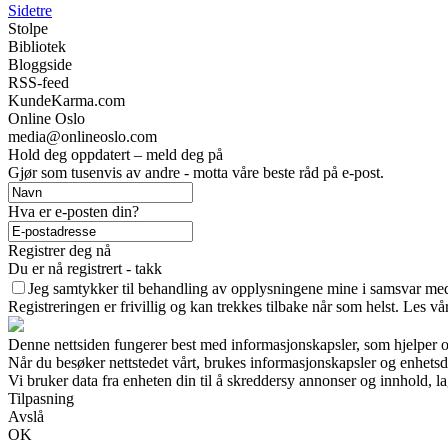
Sidetre
Stolpe
Bibliotek
Bloggside
RSS-feed
KundeKarma.com
Online Oslo
media@onlineoslo.com
Hold deg oppdatert – meld deg på
Gjør som tusenvis av andre - motta våre beste råd på e-post.
Hva er e-posten din?
Registrer deg nå
Du er nå registrert - takk
Jeg samtykker til behandling av opplysningene mine i samsvar med
Registreringen er frivillig og kan trekkes tilbake når som helst. Les vå
Denne nettsiden fungerer best med informasjonskapsler, som hjelper os
Når du besøker nettstedet vårt, brukes informasjonskapsler og enhetsd
Vi bruker data fra enheten din til å skreddersy annonser og innhold, la
Tilpasning
Avslå
OK