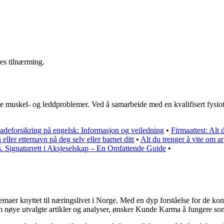
res tilnærming.
 ulike muskel- og leddproblemer. Ved å samarbeide med en kvalifisert fysi
adeforsikring på engelsk: Informasjon og veiledning
•
Firmaattest: Alt 
eller etternavn på deg selv eller barnet ditt
•
Alt du trenger å vite om a
. Signaturrett i Aksjeselskap – En Omfattende Guide
•
 temaer knyttet til næringslivet i Norge. Med en dyp forståelse for de 
nom nøye utvalgte artikler og analyser, ønsker Kunde Karma å fungere so