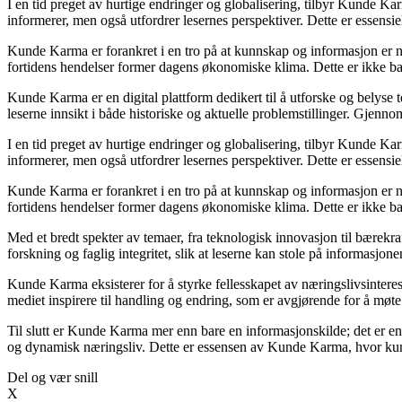
I en tid preget av hurtige endringer og globalisering, tilbyr Kunde Ka
informerer, men også utfordrer lesernes perspektiver. Dette er essensi
Kunde Karma er forankret i en tro på at kunnskap og informasjon er nø
fortidens hendelser former dagens økonomiske klima. Dette er ikke bar
Kunde Karma er en digital plattform dedikert til å utforske og belyse
leserne innsikt i både historiske og aktuelle problemstillinger. Gjen
I en tid preget av hurtige endringer og globalisering, tilbyr Kunde Ka
informerer, men også utfordrer lesernes perspektiver. Dette er essensi
Kunde Karma er forankret i en tro på at kunnskap og informasjon er nø
fortidens hendelser former dagens økonomiske klima. Dette er ikke bar
Med et bredt spekter av temaer, fra teknologisk innovasjon til bærekra
forskning og faglig integritet, slik at leserne kan stole på informas
Kunde Karma eksisterer for å styrke fellesskapet av næringslivsintere
mediet inspirere til handling og endring, som er avgjørende for å møte
Til slutt er Kunde Karma mer enn bare en informasjonskilde; det er en 
og dynamisk næringsliv. Dette er essensen av Kunde Karma, hvor kun
Del og vær snill
X