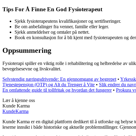
Tips For Å Finne En God Fysioterapeut
Sjekk fysioterapeutens kvalifikasjoner og sertifiseringer.
Be om anbefalinger fra venner, familie eller leger.
Sjekk anmeldelser og omtaler på nettet.
Book en konsultasjon for å bli kjent med fysioterapeuten og de
Oppsummering
Fysioterapi spiller en viktig rolle i rehabilitering og helbredelse av
bevegelsesevne og livskvalitet.
Selvstendig næringsdrivende: En gjennomgang av begrepet
•
Yrkessk
Tjenestepensjon (OTP) og Alt du Trenger å Vite
•
Slik endrer du navn 
En omfattende guide til tollfritak og hvordan det fungerer
•
Prokura vs
Lær å kjenne oss
Kunde Karma
Kunde
Karma
Kunde Karma er en digital plattform dedikert til å utforske og belyse
leserne innsikt i både historiske og aktuelle problemstillinger. Gjen