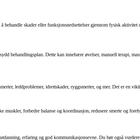
 i å behandle skader eller funksjonsnedsettelser gjennom fysisk aktivite
dersydd behandlingsplan. Dette kan innebære øvelser, manuell terapi, mas
merter, leddproblemer, idrettskader, ryggsmerter, og mer. Det er en viktig
rke muskler, forbedre balanse og koordinasjon, redusere smerte og fore
tig utdanning, erfaring og god kommunikasjonsevne. Du bør også vurdere 