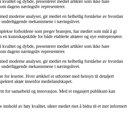
 kvalitet og dybde, presenterer mediet artikler som ikke bare
 som dagens næringsliv representerer.
 med moderne analyser, gir mediet en helhetlig forståelse av hvordan
de underliggende mekanismene i næringslivet.
komplekse forholdene som preger bransjen, har mediet som mål å gi
m en kunnskapskilde for både etablerte aktører og nye entreprenører.
 kvalitet og dybde, presenterer mediet artikler som ikke bare
 som dagens næringsliv representerer.
 med moderne analyser, gir mediet en helhetlig forståelse av hvordan
de underliggende mekanismene i næringslivet.
 for leserne. Hver artikkel er utformet med hensyn til detaljert
espektert aktør innenfor medielandskapet.
form for samarbeid og innovasjon. Med et engasjert publikum kan
innhold av høy kvalitet, sikter mediet mot å bidra til et mer informert