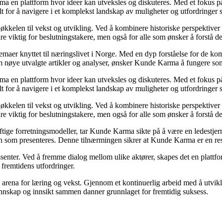
rma en plattform hvor ideer kan utveksles og diskuteres. Med et fokus på
elt for å navigere i et komplekst landskap av muligheter og utfordringer
kkelen til vekst og utvikling. Ved å kombinere historiske perspektiver
e viktig for beslutningstakere, men også for alle som ønsker å forstå 
 temaer knyttet til næringslivet i Norge. Med en dyp forståelse for de 
nom nøye utvalgte artikler og analyser, ønsker Kunde Karma å fungere so
rma en plattform hvor ideer kan utveksles og diskuteres. Med et fokus på
elt for å navigere i et komplekst landskap av muligheter og utfordringer
kkelen til vekst og utvikling. Ved å kombinere historiske perspektiver
e viktig for beslutningstakere, men også for alle som ønsker å forstå 
ftige forretningsmodeller, tar Kunde Karma sikte på å være en ledestjerne
jonen som presenteres. Denne tilnærmingen sikrer at Kunde Karma er en r
ssenter. Ved å fremme dialog mellom ulike aktører, skapes det en platt
 fremtidens utfordringer.
arena for læring og vekst. Gjennom et kontinuerlig arbeid med å utvikle 
nskap og innsikt sammen danner grunnlaget for fremtidig suksess.