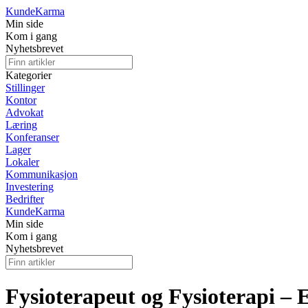
Kunde
Karma
Min side
Kom i gang
Nyhetsbrevet
Kategorier
Stillinger
Kontor
Advokat
Læring
Konferanser
Lager
Lokaler
Kommunikasjon
Investering
Bedrifter
Kunde
Karma
Min side
Kom i gang
Nyhetsbrevet
Fysioterapeut og Fysioterapi –