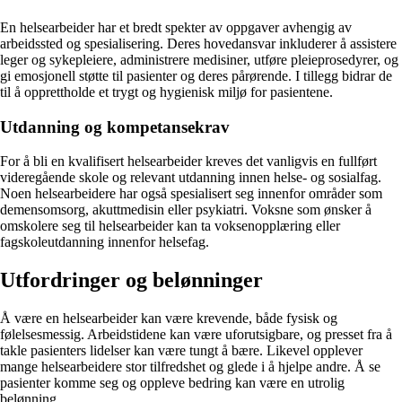
En helsearbeider har et bredt spekter av oppgaver avhengig av
arbeidssted og spesialisering. Deres hovedansvar inkluderer å assistere
leger og sykepleiere, administrere medisiner, utføre pleieprosedyrer, og
gi emosjonell støtte til pasienter og deres pårørende. I tillegg bidrar de
til å opprettholde et trygt og hygienisk miljø for pasientene.
Utdanning og kompetansekrav
For å bli en kvalifisert helsearbeider kreves det vanligvis en fullført
videregående skole og relevant utdanning innen helse- og sosialfag.
Noen helsearbeidere har også spesialisert seg innenfor områder som
demensomsorg, akuttmedisin eller psykiatri. Voksne som ønsker å
omskolere seg til helsearbeider kan ta voksenopplæring eller
fagskoleutdanning innenfor helsefag.
Utfordringer og belønninger
Å være en helsearbeider kan være krevende, både fysisk og
følelsesmessig. Arbeidstidene kan være uforutsigbare, og presset fra å
takle pasienters lidelser kan være tungt å bære. Likevel opplever
mange helsearbeidere stor tilfredshet og glede i å hjelpe andre. Å se
pasienter komme seg og oppleve bedring kan være en utrolig
belønning.