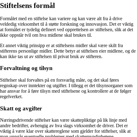
Stiftelsens formål
Formålet med en stiftelse kan variere og kan være alt fra å drive
veldedig virksomhet til å støtte forskning og innovasjon. Det er viktig
at formålet er tydelig definert ved opprettelsen av stiftelsen, slik at det
ikke oppstår tvil om hva midlene skal brukes til.
Et annet viktig prinsipp er at stiftelsens midler skal være skilt fra
stifterens personlige midler. Dette betyr at stiftelsen eier midlene, og de
kan ikke tas ut av stiftelsen til privat bruk av stifteren.
Forvaltning og tilsyn
Stiftelser skal forvaltes på en forsvarlig måte, og det skal føres
regnskap over inntekter og utgifter. I tillegg er det tilsynsorganer som
har ansvar for å føre tilsyn med stiftelsene og kontrollere at de følger
regelverket.
Skatt og avgifter
Næringsdrivende stiftelser kan være skattepliktige på lik linje med
andre bedrifter, avhengig av hva slags virksomhet de driver. Det er
viktig å være klar over skattereglene som gjelder for stiftelser, slik at
man unngår eventuelle problemer med skattemyndighetene.