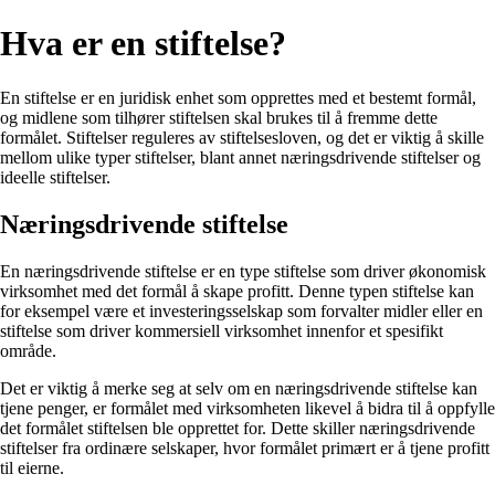
Hva er en stiftelse?
En stiftelse er en juridisk enhet som opprettes med et bestemt formål,
og midlene som tilhører stiftelsen skal brukes til å fremme dette
formålet. Stiftelser reguleres av stiftelsesloven, og det er viktig å skille
mellom ulike typer stiftelser, blant annet næringsdrivende stiftelser og
ideelle stiftelser.
Næringsdrivende stiftelse
En næringsdrivende stiftelse er en type stiftelse som driver økonomisk
virksomhet med det formål å skape profitt. Denne typen stiftelse kan
for eksempel være et investeringsselskap som forvalter midler eller en
stiftelse som driver kommersiell virksomhet innenfor et spesifikt
område.
Det er viktig å merke seg at selv om en næringsdrivende stiftelse kan
tjene penger, er formålet med virksomheten likevel å bidra til å oppfylle
det formålet stiftelsen ble opprettet for. Dette skiller næringsdrivende
stiftelser fra ordinære selskaper, hvor formålet primært er å tjene profitt
til eierne.