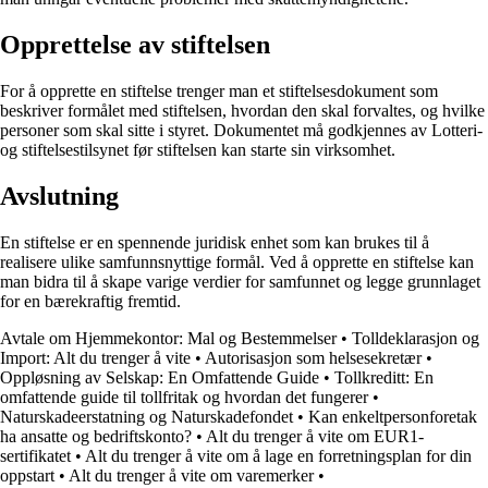
Opprettelse av stiftelsen
For å opprette en stiftelse trenger man et stiftelsesdokument som
beskriver formålet med stiftelsen, hvordan den skal forvaltes, og hvilke
personer som skal sitte i styret. Dokumentet må godkjennes av Lotteri-
og stiftelsestilsynet før stiftelsen kan starte sin virksomhet.
Avslutning
En stiftelse er en spennende juridisk enhet som kan brukes til å
realisere ulike samfunnsnyttige formål. Ved å opprette en stiftelse kan
man bidra til å skape varige verdier for samfunnet og legge grunnlaget
for en bærekraftig fremtid.
Avtale om Hjemmekontor: Mal og Bestemmelser
•
Tolldeklarasjon og
Import: Alt du trenger å vite
•
Autorisasjon som helsesekretær
•
Oppløsning av Selskap: En Omfattende Guide
•
Tollkreditt: En
omfattende guide til tollfritak og hvordan det fungerer
•
Naturskadeerstatning og Naturskadefondet
•
Kan enkeltpersonforetak
ha ansatte og bedriftskonto?
•
Alt du trenger å vite om EUR1-
sertifikatet
•
Alt du trenger å vite om å lage en forretningsplan for din
oppstart
•
Alt du trenger å vite om varemerker
•