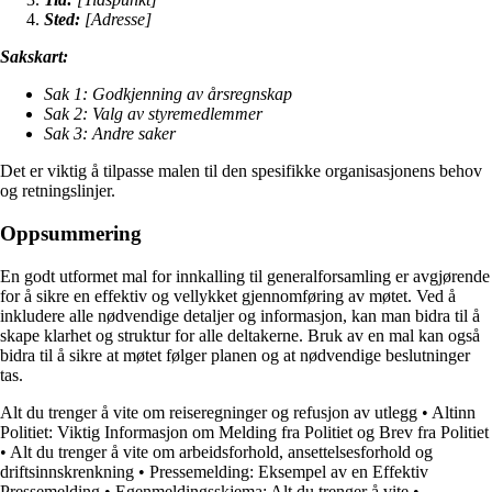
Sted:
[Adresse]
Sakskart:
Sak 1: Godkjenning av årsregnskap
Sak 2: Valg av styremedlemmer
Sak 3: Andre saker
Det er viktig å tilpasse malen til den spesifikke organisasjonens behov
og retningslinjer.
Oppsummering
En godt utformet mal for innkalling til generalforsamling er avgjørende
for å sikre en effektiv og vellykket gjennomføring av møtet. Ved å
inkludere alle nødvendige detaljer og informasjon, kan man bidra til å
skape klarhet og struktur for alle deltakerne. Bruk av en mal kan også
bidra til å sikre at møtet følger planen og at nødvendige beslutninger
tas.
Alt du trenger å vite om reiseregninger og refusjon av utlegg
•
Altinn
Politiet: Viktig Informasjon om Melding fra Politiet og Brev fra Politiet
•
Alt du trenger å vite om arbeidsforhold, ansettelsesforhold og
driftsinnskrenkning
•
Pressemelding: Eksempel av en Effektiv
Pressemelding
•
Egenmeldingsskjema: Alt du trenger å vite
•