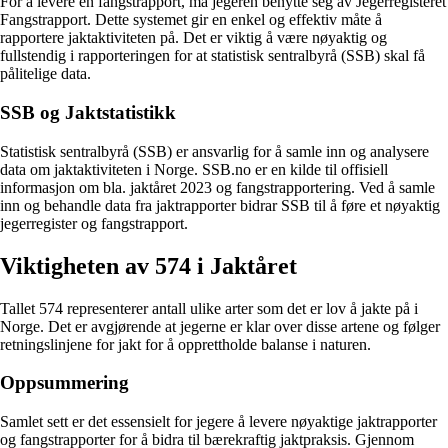
For å levere en fangstrapport, må jegeren benytte seg av Jegerregisteret
Fangstrapport. Dette systemet gir en enkel og effektiv måte å
rapportere jaktaktiviteten på. Det er viktig å være nøyaktig og
fullstendig i rapporteringen for at statistisk sentralbyrå (SSB) skal få
pålitelige data.
SSB og Jaktstatistikk
Statistisk sentralbyrå (SSB) er ansvarlig for å samle inn og analysere
data om jaktaktiviteten i Norge. SSB.no er en kilde til offisiell
informasjon om bla. jaktåret 2023 og fangstrapportering. Ved å samle
inn og behandle data fra jaktrapporter bidrar SSB til å føre et nøyaktig
jegerregister og fangstrapport.
Viktigheten av 574 i Jaktåret
Tallet 574 representerer antall ulike arter som det er lov å jakte på i
Norge. Det er avgjørende at jegerne er klar over disse artene og følger
retningslinjene for jakt for å opprettholde balanse i naturen.
Oppsummering
Samlet sett er det essensielt for jegere å levere nøyaktige jaktrapporter
og fangstrapporter for å bidra til bærekraftig jaktpraksis. Gjennom