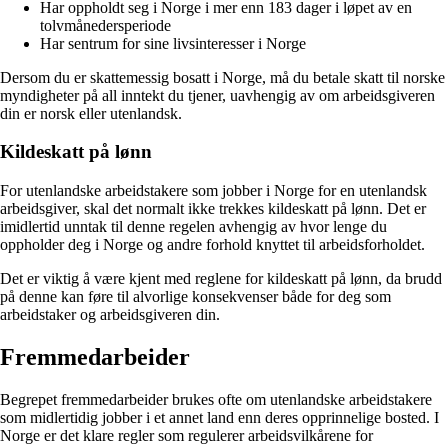
Har oppholdt seg i Norge i mer enn 183 dager i løpet av en
tolvmånedersperiode
Har sentrum for sine livsinteresser i Norge
Dersom du er skattemessig bosatt i Norge, må du betale skatt til norske
myndigheter på all inntekt du tjener, uavhengig av om arbeidsgiveren
din er norsk eller utenlandsk.
Kildeskatt på lønn
For utenlandske arbeidstakere som jobber i Norge for en utenlandsk
arbeidsgiver, skal det normalt ikke trekkes kildeskatt på lønn. Det er
imidlertid unntak til denne regelen avhengig av hvor lenge du
oppholder deg i Norge og andre forhold knyttet til arbeidsforholdet.
Det er viktig å være kjent med reglene for kildeskatt på lønn, da brudd
på denne kan føre til alvorlige konsekvenser både for deg som
arbeidstaker og arbeidsgiveren din.
Fremmedarbeider
Begrepet fremmedarbeider brukes ofte om utenlandske arbeidstakere
som midlertidig jobber i et annet land enn deres opprinnelige bosted. I
Norge er det klare regler som regulerer arbeidsvilkårene for