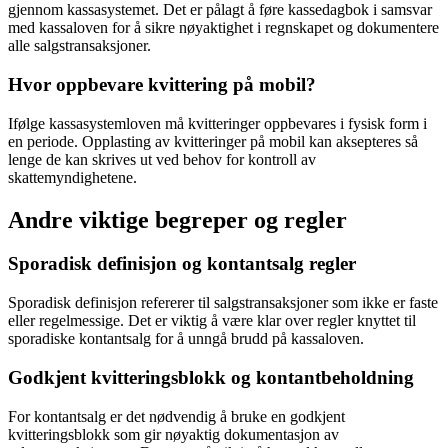
gjennom kassasystemet. Det er pålagt å føre kassedagbok i samsvar
med kassaloven for å sikre nøyaktighet i regnskapet og dokumentere
alle salgstransaksjoner.
Hvor oppbevare kvittering på mobil?
Ifølge kassasystemloven må kvitteringer oppbevares i fysisk form i
en periode. Opplasting av kvitteringer på mobil kan aksepteres så
lenge de kan skrives ut ved behov for kontroll av
skattemyndighetene.
Andre viktige begreper og regler
Sporadisk definisjon og kontantsalg regler
Sporadisk definisjon refererer til salgstransaksjoner som ikke er faste
eller regelmessige. Det er viktig å være klar over regler knyttet til
sporadiske kontantsalg for å unngå brudd på kassaloven.
Godkjent kvitteringsblokk og kontantbeholdning
For kontantsalg er det nødvendig å bruke en godkjent
kvitteringsblokk som gir nøyaktig dokumentasjon av