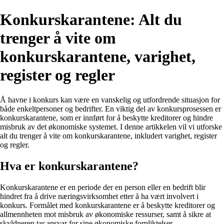
Konkurskarantene: Alt du
trenger å vite om
konkurskarantene, varighet,
register og regler
Å havne i konkurs kan være en vanskelig og utfordrende situasjon for
både enkeltpersoner og bedrifter. En viktig del av konkursprosessen er
konkurskarantene, som er innført for å beskytte kreditorer og hindre
misbruk av det økonomiske systemet. I denne artikkelen vil vi utforske
alt du trenger å vite om konkurskarantene, inkludert varighet, register
og regler.
Hva er konkurskarantene?
Konkurskarantene er en periode der en person eller en bedrift blir
hindret fra å drive næringsvirksomhet etter å ha vært involvert i
konkurs. Formålet med konkurskarantene er å beskytte kreditorer og
allmennheten mot misbruk av økonomiske ressurser, samt å sikre at
skyldneren tar ansvar for sine økonomiske forpliktelser.