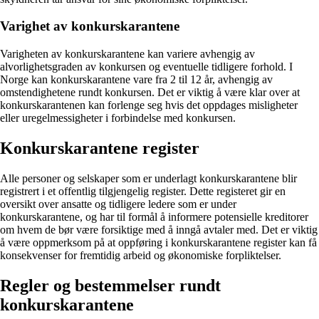
Varighet av konkurskarantene
Varigheten av konkurskarantene kan variere avhengig av
alvorlighetsgraden av konkursen og eventuelle tidligere forhold. I
Norge kan konkurskarantene vare fra 2 til 12 år, avhengig av
omstendighetene rundt konkursen. Det er viktig å være klar over at
konkurskarantenen kan forlenge seg hvis det oppdages misligheter
eller uregelmessigheter i forbindelse med konkursen.
Konkurskarantene register
Alle personer og selskaper som er underlagt konkurskarantene blir
registrert i et offentlig tilgjengelig register. Dette registeret gir en
oversikt over ansatte og tidligere ledere som er under
konkurskarantene, og har til formål å informere potensielle kreditorer
om hvem de bør være forsiktige med å inngå avtaler med. Det er viktig
å være oppmerksom på at oppføring i konkurskarantene register kan få
konsekvenser for fremtidig arbeid og økonomiske forpliktelser.
Regler og bestemmelser rundt
konkurskarantene