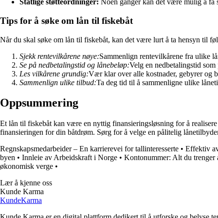
Statlige støtteordninger:
Noen ganger kan det være mulig å få stø
Tips for å søke om lån til fiskebåt
Når du skal søke om lån til fiskebåt, kan det være lurt å ta hensyn til fø
Sjekk rentevilkårene nøye:
Sammenlign rentevilkårene fra ulike lån
Se på nedbetalingstid og lånebeløp:
Velg en nedbetalingstid som 
Les vilkårene grundig:
Vær klar over alle kostnader, gebyrer og bet
Sammenlign ulike tilbud:
Ta deg tid til å sammenligne ulike lånet
Oppsummering
Et lån til fiskebåt kan være en nyttig finansieringsløsning for å realis
finansieringen for din båtdrøm. Sørg for å velge en pålitelig lånetilby
Regnskapsmedarbeider – En karrierevei for tallinteresserte
•
Effektiv a
byen
•
Innleie av Arbeidskraft i Norge
•
Kontonummer: Alt du trenger
økonomisk verge
•
Lær å kjenne oss
Kunde Karma
Kunde
Karma
Kunde Karma er en digital plattform dedikert til å utforske og belyse t