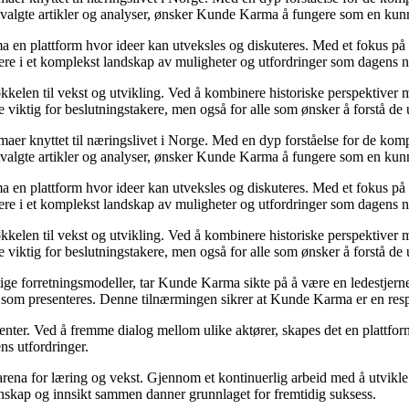
utvalgte artikler og analyser, ønsker Kunde Karma å fungere som en kunn
ma en plattform hvor ideer kan utveksles og diskuteres. Med et fokus på 
igere i et komplekst landskap av muligheter og utfordringer som dagens n
kelen til vekst og utvikling. Ved å kombinere historiske perspektiver m
 viktig for beslutningstakere, men også for alle som ønsker å forstå d
emaer knyttet til næringslivet i Norge. Med en dyp forståelse for de ko
utvalgte artikler og analyser, ønsker Kunde Karma å fungere som en kunn
ma en plattform hvor ideer kan utveksles og diskuteres. Med et fokus på 
igere i et komplekst landskap av muligheter og utfordringer som dagens n
kelen til vekst og utvikling. Ved å kombinere historiske perspektiver m
 viktig for beslutningstakere, men også for alle som ønsker å forstå d
ige forretningsmodeller, tar Kunde Karma sikte på å være en ledestjerne 
nen som presenteres. Denne tilnærmingen sikrer at Kunde Karma er en res
senter. Ved å fremme dialog mellom ulike aktører, skapes det en plattf
ns utfordringer.
rena for læring og vekst. Gjennom et kontinuerlig arbeid med å utvikle i
skap og innsikt sammen danner grunnlaget for fremtidig suksess.