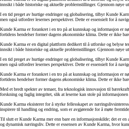
innsikt i både historiske og aktuelle problemstillinger. Gjennom nøye 
I en tid preget av hurtige endringer og globalisering, tilbyr Kunde Kar
men også utfordrer lesernes perspektiver. Dette er essensielt for å nav
Kunde Karma er forankret i en tro på at kunnskap og informasjon er nøk
fortidens hendelser former dagens økonomiske klima. Dette er ikke bare
Kunde Karma er en digital plattform dedikert til å utforske og belyse t
innsikt i både historiske og aktuelle problemstillinger. Gjennom nøye 
I en tid preget av hurtige endringer og globalisering, tilbyr Kunde Kar
men også utfordrer lesernes perspektiver. Dette er essensielt for å nav
Kunde Karma er forankret i en tro på at kunnskap og informasjon er nøk
fortidens hendelser former dagens økonomiske klima. Dette er ikke bare
Med et bredt spekter av temaer, fra teknologisk innovasjon til bærekraft
forskning og faglig integritet, slik at leserne kan stole på informasjo
Kunde Karma eksisterer for å styrke fellesskapet av næringslivsinteres
inspirere til handling og endring, som er avgjørende for å møte fremtide
Til slutt er Kunde Karma mer enn bare en informasjonskilde; det er en a
og dynamisk næringsliv. Dette er essensen av Kunde Karma, hvor kunn