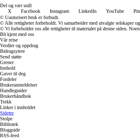
Del og vær snill
X
Facebook
Instagram
LinkedIn
YouTube
Pin
© Uautorisert bruk er forbudt.
© Alle rettigheter forbeholdt. Vi samarbeider med utvalgte selskaper o
© Vi forbeholder oss alle rettigheter til materialet på denne siden. Noe
Bli kjent med oss
Vår reise
Verdier og oppdrag
Bidragsytere
Send støtte
Grener
Innhold
Gaver til deg
Fordeler
Brukeranmeldelser
Handleguider
Brukerhåndbok
Trekk
Linker i innholdet
Sidetre
Stolpe
Bibliotek
Bloggside
RSS-feed