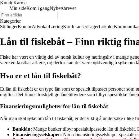
Kunde
Karma
Min side
Kom i gang
Nyhetsbrevet
Kategorier
Stillinger
Kontor
Advokat
Læring
Konferanser
Lager
Lokaler
Kommunikas
Lån til fiskebåt – Finn riktig fi
Fiske har vært en viktig del av norsk kultur og næringsliv i mange gene
være en kostbar affære, og derfor kan det være nødvendig å søke om lån 
Hva er et lån til fiskebåt?
Et lån til fiskebåt er en type lån som er spesielt tilpasset personer som 
utgifter. Det finnes forskjellige lånetilbydere som tilbyr spesifikke låne
Finansieringsmuligheter for lån til fiskebåt
Når man skal søke om lån til fiskebåt, er det viktig å undersøke ulike fi
Banklån:
Mange banker tilbyr spesialtilpassede lån til fiskebåt. 
Finansieringsselskaper:
Noen finansieringsselskaper spesialisere