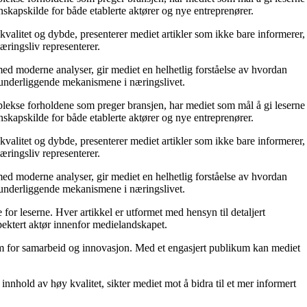
skapskilde for både etablerte aktører og nye entreprenører.
kvalitet og dybde, presenterer mediet artikler som ikke bare informerer,
æringsliv representerer.
ed moderne analyser, gir mediet en helhetlig forståelse av hvordan
e underliggende mekanismene i næringslivet.
mplekse forholdene som preger bransjen, har mediet som mål å gi leserne
skapskilde for både etablerte aktører og nye entreprenører.
kvalitet og dybde, presenterer mediet artikler som ikke bare informerer,
æringsliv representerer.
ed moderne analyser, gir mediet en helhetlig forståelse av hvordan
e underliggende mekanismene i næringslivet.
for leserne. Hver artikkel er utformet med hensyn til detaljert
pektert aktør innenfor medielandskapet.
orm for samarbeid og innovasjon. Med et engasjert publikum kan mediet
nnhold av høy kvalitet, sikter mediet mot å bidra til et mer informert