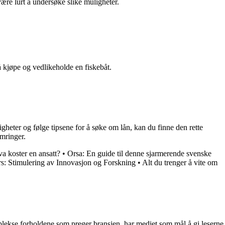
være lurt å undersøke slike muligheter.
 kjøpe og vedlikeholde en fiskebåt.
igheter og følge tipsene for å søke om lån, kan du finne den rette
ymringer.
a koster en ansatt?
•
Orsa: En guide til denne sjarmerende svenske
rs: Stimulering av Innovasjon og Forskning
•
Alt du trenger å vite om
mplekse forholdene som preger bransjen, har mediet som mål å gi leserne