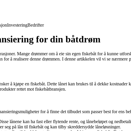
jon
Investering
Bedrifter
nansiering for din båtdrøm
rasjoner. Mange drømmer om å eie sin egen fiskebåt for å kunne utforske
for å realisere denne drømmen. I denne artikkelen vil vi se nærmere på u
ønsker å kjøpe en fiskebåt. Dette lånet kan brukes til å dekke kostnader k
produkter rettet mot fiskebåtbransjen.
nansieringsmuligheter for å finne det tilbudet som passer best for ens be
Disse lånene kan ha fast eller flytende rente, og lånebeløpet og nedbetali
r seg på lån til fiskebåt og kan tilby skreddersydde låneløsninger.