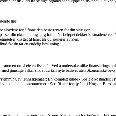
tte eller tilskudd fra statlige organer for å kjøpe en fiskebåt. Det kan 
lgende tips:
etilbydere for å finne den beste renten for din situasjon.
passer din økonomi, og sørg for at lånebeløpet dekker kostnadene ved å
ingelser knyttet til lånet før du signerer avtalen.
ilbud før du tar en endelig beslutning.
ere drømmen om å eie en fiskebåt. Ved å undersøke ulike finansieringsmul
der med gunstige vilkår slik at du kan nyte båtlivet uten økonomiske bek
vstemming av lønnsskjemaer: En komplett guide
•
Sosiale kostnader: Hv
 å vite om bankkontonummer
•
Sertifikater for sjøfolk i Norge
•
Eurosta
emaer knyttet til næringslivet i Norge. Med en dyp forståelse for de ko