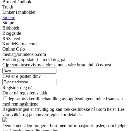
Brukerhåndbok
Trekk
Linker i innholdet
Sidetre
Stolpe
Bibliotek
Bloggside
RSS-feed
KundeKarma.com
Online Oslo
media@onlineoslo.com
Hold deg oppdatert – meld deg på
Gjør som tusenvis av andre - motta våre beste råd på e-post.
Hva er e-posten din?
Registrer deg nå
Du er nå registrert - takk
Jeg samtykker til behandling av opplysningene mine i samsvar
med retningslinjene.
Registreringen er frivillig og kan trekkes tilbake når som helst. Les
våre vilkår og personvernregler for detaljer.
Denne nettsiden fungerer best med informasjonskapsler, som hjelper
oss å huske innstillingene dine.