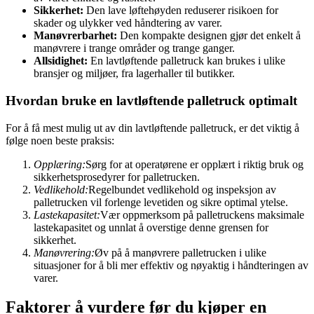
Sikkerhet:
Den lave løftehøyden reduserer risikoen for
skader og ulykker ved håndtering av varer.
Manøvrerbarhet:
Den kompakte designen gjør det enkelt å
manøvrere i trange områder og trange ganger.
Allsidighet:
En lavtløftende palletruck kan brukes i ulike
bransjer og miljøer, fra lagerhaller til butikker.
Hvordan bruke en lavtløftende palletruck optimalt
For å få mest mulig ut av din lavtløftende palletruck, er det viktig å
følge noen beste praksis:
Opplæring:
Sørg for at operatørene er opplært i riktig bruk og
sikkerhetsprosedyrer for palletrucken.
Vedlikehold:
Regelbundet vedlikehold og inspeksjon av
palletrucken vil forlenge levetiden og sikre optimal ytelse.
Lastekapasitet:
Vær oppmerksom på palletruckens maksimale
lastekapasitet og unnlat å overstige denne grensen for
sikkerhet.
Manøvrering:
Øv på å manøvrere palletrucken i ulike
situasjoner for å bli mer effektiv og nøyaktig i håndteringen av
varer.
Faktorer å vurdere før du kjøper en