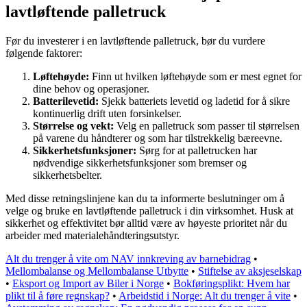
lavtløftende palletruck
Før du investerer i en lavtløftende palletruck, bør du vurdere
følgende faktorer:
Løftehøyde:
Finn ut hvilken løftehøyde som er mest egnet for
dine behov og operasjoner.
Batterilevetid:
Sjekk batteriets levetid og ladetid for å sikre
kontinuerlig drift uten forsinkelser.
Størrelse og vekt:
Velg en palletruck som passer til størrelsen
på varene du håndterer og som har tilstrekkelig bæreevne.
Sikkerhetsfunksjoner:
Sørg for at palletrucken har
nødvendige sikkerhetsfunksjoner som bremser og
sikkerhetsbelter.
Med disse retningslinjene kan du ta informerte beslutninger om å
velge og bruke en lavtløftende palletruck i din virksomhet. Husk at
sikkerhet og effektivitet bør alltid være av høyeste prioritet når du
arbeider med materialehåndteringsutstyr.
Alt du trenger å vite om NAV innkreving av barnebidrag
•
Mellombalanse og Mellombalanse Utbytte
•
Stiftelse av aksjeselskap
•
Eksport og Import av Biler i Norge
•
Bokføringsplikt: Hvem har
plikt til å føre regnskap?
•
Arbeidstid i Norge: Alt du trenger å vite
•