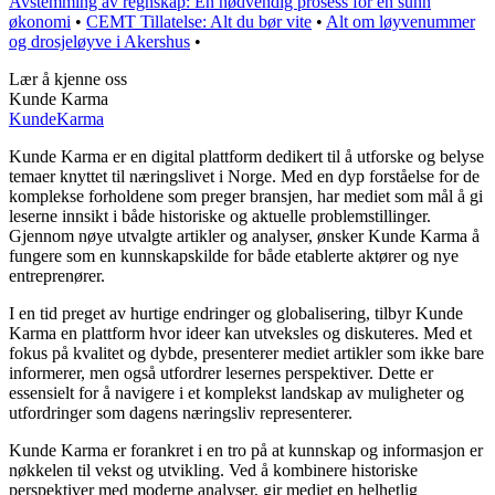
Avstemming av regnskap: En nødvendig prosess for en sunn
økonomi
•
CEMT Tillatelse: Alt du bør vite
•
Alt om løyvenummer
og drosjeløyve i Akershus
•
Lær å kjenne oss
Kunde Karma
Kunde
Karma
Kunde Karma er en digital plattform dedikert til å utforske og belyse
temaer knyttet til næringslivet i Norge. Med en dyp forståelse for de
komplekse forholdene som preger bransjen, har mediet som mål å gi
leserne innsikt i både historiske og aktuelle problemstillinger.
Gjennom nøye utvalgte artikler og analyser, ønsker Kunde Karma å
fungere som en kunnskapskilde for både etablerte aktører og nye
entreprenører.
I en tid preget av hurtige endringer og globalisering, tilbyr Kunde
Karma en plattform hvor ideer kan utveksles og diskuteres. Med et
fokus på kvalitet og dybde, presenterer mediet artikler som ikke bare
informerer, men også utfordrer lesernes perspektiver. Dette er
essensielt for å navigere i et komplekst landskap av muligheter og
utfordringer som dagens næringsliv representerer.
Kunde Karma er forankret i en tro på at kunnskap og informasjon er
nøkkelen til vekst og utvikling. Ved å kombinere historiske
perspektiver med moderne analyser, gir mediet en helhetlig