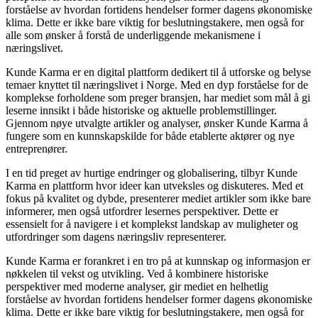
forståelse av hvordan fortidens hendelser former dagens økonomiske
klima. Dette er ikke bare viktig for beslutningstakere, men også for
alle som ønsker å forstå de underliggende mekanismene i
næringslivet.
Kunde Karma er en digital plattform dedikert til å utforske og belyse
temaer knyttet til næringslivet i Norge. Med en dyp forståelse for de
komplekse forholdene som preger bransjen, har mediet som mål å gi
leserne innsikt i både historiske og aktuelle problemstillinger.
Gjennom nøye utvalgte artikler og analyser, ønsker Kunde Karma å
fungere som en kunnskapskilde for både etablerte aktører og nye
entreprenører.
I en tid preget av hurtige endringer og globalisering, tilbyr Kunde
Karma en plattform hvor ideer kan utveksles og diskuteres. Med et
fokus på kvalitet og dybde, presenterer mediet artikler som ikke bare
informerer, men også utfordrer lesernes perspektiver. Dette er
essensielt for å navigere i et komplekst landskap av muligheter og
utfordringer som dagens næringsliv representerer.
Kunde Karma er forankret i en tro på at kunnskap og informasjon er
nøkkelen til vekst og utvikling. Ved å kombinere historiske
perspektiver med moderne analyser, gir mediet en helhetlig
forståelse av hvordan fortidens hendelser former dagens økonomiske
klima. Dette er ikke bare viktig for beslutningstakere, men også for