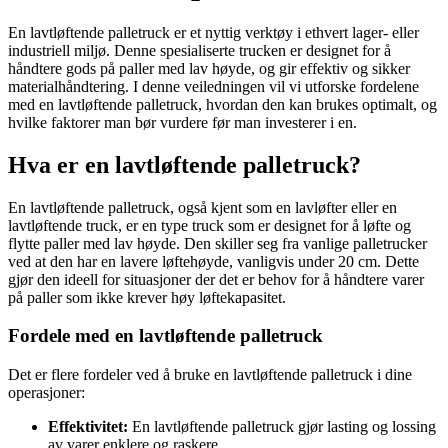
En lavtløftende palletruck er et nyttig verktøy i ethvert lager- eller
industriell miljø. Denne spesialiserte trucken er designet for å
håndtere gods på paller med lav høyde, og gir effektiv og sikker
materialhåndtering. I denne veiledningen vil vi utforske fordelene
med en lavtløftende palletruck, hvordan den kan brukes optimalt, og
hvilke faktorer man bør vurdere før man investerer i en.
Hva er en lavtløftende palletruck?
En lavtløftende palletruck, også kjent som en lavløfter eller en
lavtløftende truck, er en type truck som er designet for å løfte og
flytte paller med lav høyde. Den skiller seg fra vanlige palletrucker
ved at den har en lavere løftehøyde, vanligvis under 20 cm. Dette
gjør den ideell for situasjoner der det er behov for å håndtere varer
på paller som ikke krever høy løftekapasitet.
Fordele med en lavtløftende palletruck
Det er flere fordeler ved å bruke en lavtløftende palletruck i dine
operasjoner:
Effektivitet:
En lavtløftende palletruck gjør lasting og lossing
av varer enklere og raskere.