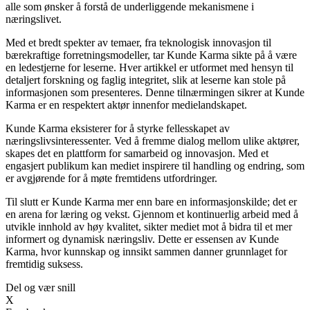
alle som ønsker å forstå de underliggende mekanismene i
næringslivet.
Med et bredt spekter av temaer, fra teknologisk innovasjon til
bærekraftige forretningsmodeller, tar Kunde Karma sikte på å være
en ledestjerne for leserne. Hver artikkel er utformet med hensyn til
detaljert forskning og faglig integritet, slik at leserne kan stole på
informasjonen som presenteres. Denne tilnærmingen sikrer at Kunde
Karma er en respektert aktør innenfor medielandskapet.
Kunde Karma eksisterer for å styrke fellesskapet av
næringslivsinteressenter. Ved å fremme dialog mellom ulike aktører,
skapes det en plattform for samarbeid og innovasjon. Med et
engasjert publikum kan mediet inspirere til handling og endring, som
er avgjørende for å møte fremtidens utfordringer.
Til slutt er Kunde Karma mer enn bare en informasjonskilde; det er
en arena for læring og vekst. Gjennom et kontinuerlig arbeid med å
utvikle innhold av høy kvalitet, sikter mediet mot å bidra til et mer
informert og dynamisk næringsliv. Dette er essensen av Kunde
Karma, hvor kunnskap og innsikt sammen danner grunnlaget for
fremtidig suksess.
Del og vær snill
X