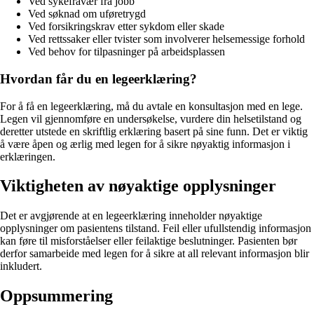
Ved sykefravær fra jobb
Ved søknad om uføretrygd
Ved forsikringskrav etter sykdom eller skade
Ved rettssaker eller tvister som involverer helsemessige forhold
Ved behov for tilpasninger på arbeidsplassen
Hvordan får du en legeerklæring?
For å få en legeerklæring, må du avtale en konsultasjon med en lege.
Legen vil gjennomføre en undersøkelse, vurdere din helsetilstand og
deretter utstede en skriftlig erklæring basert på sine funn. Det er viktig
å være åpen og ærlig med legen for å sikre nøyaktig informasjon i
erklæringen.
Viktigheten av nøyaktige opplysninger
Det er avgjørende at en legeerklæring inneholder nøyaktige
opplysninger om pasientens tilstand. Feil eller ufullstendig informasjon
kan føre til misforståelser eller feilaktige beslutninger. Pasienten bør
derfor samarbeide med legen for å sikre at all relevant informasjon blir
inkludert.
Oppsummering