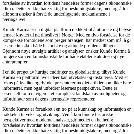
forståelse av hvordan fortidens hendelser former dagens økonomiske
klima. Dette er ikke bare viktig for beslutningstakere, men også for
alle som ønsker å forstå de underliggende mekanismene i
næringslivet.
Kunde Karma er en digital plattform dedikert til å utforske og belyse
temaer knyttet til næringslivet i Norge. Med en dyp forståelse for de
komplekse forholdene som preger bransjen, har mediet som mål å gi
leserne innsikt i både historiske og aktuelle problemstillinger.
Gjennom nøye utvalgte artikler og analyser, ønsker Kunde Karma å
fungere som en kunnskapskilde for både etablerte aktører og nye
entreprenører.
I en tid preget av hurtige endringer og globalisering, tilbyr Kunde
Karma en plattform hvor ideer kan utveksles og diskuteres. Med et
fokus på kvalitet og dybde, presenterer mediet artikler som ikke bare
informerer, men også utfordrer lesernes perspektiver. Dette er
essensielt for å navigere i et komplekst landskap av muligheter og
utfordringer som dagens næringsliv representerer.
Kunde Karma er forankret i en tro på at kunnskap og informasjon er
nøkkelen til vekst og utvikling. Ved å kombinere historiske
perspektiver med moderne analyser, gir mediet en helhetlig
forståelse av hvordan fortidens hendelser former dagens økonomiske
klima. Dette er ikke bare viktig for beslutningstakere, men også for