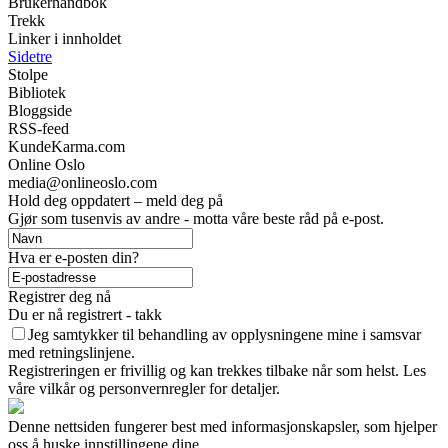
Brukerhåndbok
Trekk
Linker i innholdet
Sidetre
Stolpe
Bibliotek
Bloggside
RSS-feed
KundeKarma.com
Online Oslo
media@onlineoslo.com
Hold deg oppdatert – meld deg på
Gjør som tusenvis av andre - motta våre beste råd på e-post.
Hva er e-posten din?
Registrer deg nå
Du er nå registrert - takk
Jeg samtykker til behandling av opplysningene mine i samsvar
med retningslinjene.
Registreringen er frivillig og kan trekkes tilbake når som helst. Les
våre vilkår og personvernregler for detaljer.
Denne nettsiden fungerer best med informasjonskapsler, som hjelper
oss å huske innstillingene dine.