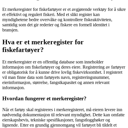
Et merkeregister for fiskefartøyer er et avgjørende verktøy for å sikre
et effektivt og regulert fiskeri. Med et slikt register kan
myndighetene bedre overvåke og kontrollere fiskeaktiviteten,
samtidig som det gir rederier og fiskere en formell identitet i
bransjen.
Hva er et merkeregister for
fiskefartøyer?
Et merkeregister er en offentlig database som inneholder
informasjon om fiskefartøyer og deres eiere. Registrering av fartøyer
er obligatorisk for å kunne drive lovlig fiskevirksomhet. I registeret
vil man finne data som fartøyets navn, registreringsnummer,
eierinformasjon, størrelse, fangstkapasitet og annen relevant
informasjon.
Hvordan fungerer et merkeregister?
Når et fartøy skal registreres i merkeregisteret, må eieren levere inn
nødvendig dokumentasjon til relevant myndighet. Dette kan omfatte
eierskapsbevis, tekniske spesifikasjoner, fangstloggbøker og
lignende. Etter en grundig gjennomgang vil fartøyet bli tildelt et