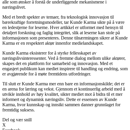
alle som ønsker å forstå de underliggende mekanismene i
næringslivet.
Med et bredt spekter av temaer, fra teknologisk innovasjon til
bærekraftige forretningsmodeller, tar Kunde Karma sikte på å være
en ledestjerne for leserne. Hver artikkel er utformet med hensyn til
detaljert forskning og faglig integritet, slik at leserne kan stole på
informasjonen som presenteres. Denne tilnærmingen sikrer at Kunde
Karma er en respektert aktør innenfor medielandskapet.
Kunde Karma eksisterer for å styrke fellesskapet av
næringslivsinteressenter. Ved å fremme dialog mellom ulike aktører,
skapes det en plattform for samarbeid og innovasjon. Med et
engasjert publikum kan mediet inspirere til handling og endring, som
er avgjørende for å møte fremtidens utfordringer.
Til slutt er Kunde Karma mer enn bare en informasjonskilde; det er
en arena for læring og vekst. Gjennom et kontinuerlig arbeid med å
utvikle innhold av høy kvalitet, sikter mediet mot å bidra til et mer
informert og dynamisk næringsliv. Dette er essensen av Kunde
Karma, hvor kunnskap og innsikt sammen danner grunnlaget for
fremtidig suksess.
Del og vær snill
X