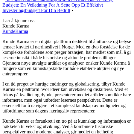
Budsjett: En Veiledning For Å Sette Opp Et Effektivt
Investeringsbudsjett For Din Bedrift
•
Lær å kjenne oss
Kunde Karma
Kunde
Karma
Kunde Karma er en digital plattform dedikert til å utforske og belyse
temaer knyttet til næringslivet i Norge. Med en dyp forståelse for de
komplekse forholdene som preger bransjen, har mediet som mål å gi
leserne innsikt i både historiske og aktuelle problemstillinger.
Gjennom nøye utvalgte artikler og analyser, ønsker Kunde Karma å
fungere som en kunnskapskilde for både etablerte aktører og nye
entreprenører.
I en tid preget av hurtige endringer og globalisering, tilbyr Kunde
Karma en plattform hvor ideer kan utveksles og diskuteres. Med et
fokus på kvalitet og dybde, presenterer mediet artikler som ikke bare
informerer, men også utfordrer lesernes perspektiver. Dette er
essensielt for å navigere i et komplekst landskap av muligheter og
utfordringer som dagens næringsliv representerer.
Kunde Karma er forankret i en tro på at kunnskap og informasjon er
nøkkelen til vekst og utvikling. Ved å kombinere historiske
perspektiver med moderne analyser, gir mediet en helhetlig