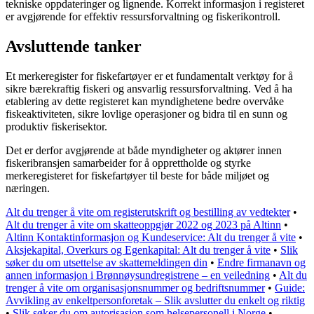
tekniske oppdateringer og lignende. Korrekt informasjon i registeret
er avgjørende for effektiv ressursforvaltning og fiskerikontroll.
Avsluttende tanker
Et merkeregister for fiskefartøyer er et fundamentalt verktøy for å
sikre bærekraftig fiskeri og ansvarlig ressursforvaltning. Ved å ha
etablering av dette registeret kan myndighetene bedre overvåke
fiskeaktiviteten, sikre lovlige operasjoner og bidra til en sunn og
produktiv fiskerisektor.
Det er derfor avgjørende at både myndigheter og aktører innen
fiskeribransjen samarbeider for å opprettholde og styrke
merkeregisteret for fiskefartøyer til beste for både miljøet og
næringen.
Alt du trenger å vite om registerutskrift og bestilling av vedtekter
•
Alt du trenger å vite om skatteoppgjør 2022 og 2023 på Altinn
•
Altinn Kontaktinformasjon og Kundeservice: Alt du trenger å vite
•
Aksjekapital, Overkurs og Egenkapital: Alt du trenger å vite
•
Slik
søker du om utsettelse av skattemeldingen din
•
Endre firmanavn og
annen informasjon i Brønnøysundregistrene – en veiledning
•
Alt du
trenger å vite om organisasjonsnummer og bedriftsnummer
•
Guide:
Avvikling av enkeltpersonforetak – Slik avslutter du enkelt og riktig
•
Slik søker du om autorisasjon som helsepersonell i Norge
•