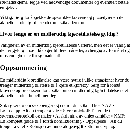
søknadsskjema, legge ved nødvendige dokumenter og eventuelt betale
en gebyr.
Viktig:
Sørg for å sjekke de spesifikke kravene og prosedyrene i det
aktuelle landet før du sender inn søknaden din.
Hvor lenge er en midlertidig kjøretillatelse gyldig?
Varigheten av en midlertidig kjøretillatelse varierer, men det er vanlig at
den er gyldig i noen få dager til flere måneder, avhengig av formålet og
omstendighetene for søknaden din.
Oppsummering
En midlertidig kjøretillatelse kan være nyttig i ulike situasjoner hvor du
trenger midlertidig tillatelse til å kjøre et kjøretøy. Sørg for å forstå
kravene og prosessene for å søke om en midlertidig kjøretillatelse i det
aktuelle landet du befinner deg i.
Slik søker du om sykepenger og endrer din søknad hos NAV
•
Lønnsslipp: Alt du trenger å vite
•
Styreprotokoll: En guide til
styremøteprotokoll og maler
•
Avskrivning av anleggsmidler
•
KMP:
En komplett guide til å forstå konfliktløsning
•
Oppsigelse – Alt du
trenger å vite!
•
Refusjon av mineraloljeavgift
•
Sluttintervju og