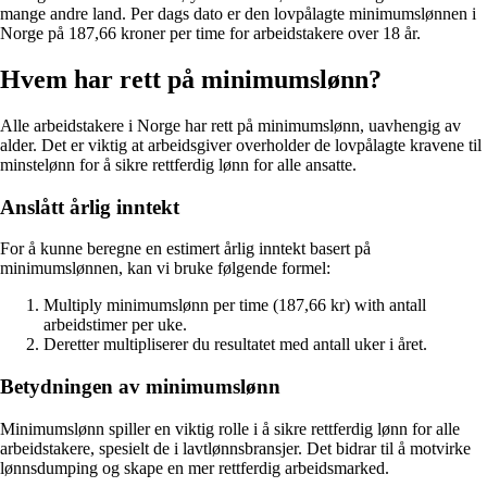
mange andre land. Per dags dato er den lovpålagte minimumslønnen i
Norge på 187,66 kroner per time for arbeidstakere over 18 år.
Hvem har rett på minimumslønn?
Alle arbeidstakere i Norge har rett på minimumslønn, uavhengig av
alder. Det er viktig at arbeidsgiver overholder de lovpålagte kravene til
minstelønn for å sikre rettferdig lønn for alle ansatte.
Anslått årlig inntekt
For å kunne beregne en estimert årlig inntekt basert på
minimumslønnen, kan vi bruke følgende formel:
Multiply minimumslønn per time (187,66 kr) with antall
arbeidstimer per uke.
Deretter multipliserer du resultatet med antall uker i året.
Betydningen av minimumslønn
Minimumslønn spiller en viktig rolle i å sikre rettferdig lønn for alle
arbeidstakere, spesielt de i lavtlønnsbransjer. Det bidrar til å motvirke
lønnsdumping og skape en mer rettferdig arbeidsmarked.